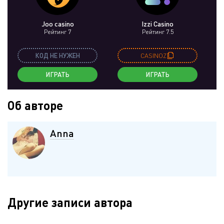
Joo casino
Izzi Casino
Рейтинг 7
Рейтинг 7.5
КОД НЕ НУЖЕН
CASINOZ
ИГРАТЬ
ИГРАТЬ
Об авторе
Anna
Другие записи автора