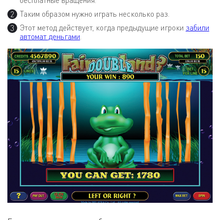
бесплатные вращения.
Таким образом нужно играть несколько раз.
Этот метод действует, когда предыдущие игроки
забили
автомат деньгами
.