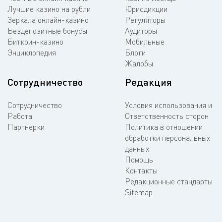
Лучшие казино на рубли
Юрисдикции
Зеркала онлайн-казино
Регуляторы
Бездепозитные бонусы
Аудиторы
Биткоин-казино
Мобильные
Энциклопедия
Блоги
Жалобы
Сотрудничество
Редакция
Сотрудничество
Условия использования и
Работа
Ответственность сторон
Партнерки
Политика в отношении
обработки персональных
данных
Помощь
Контакты
Редакционные стандарты
Sitemap