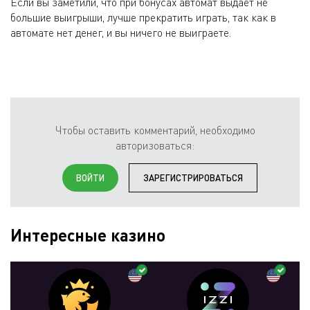
Если вы заметили, что при бонусах автомат выдает не
большие выигрыши, лучше прекратить играть, так как в
автомате нет денег, и вы ничего не выиграете.
Чтобы оставить комментарий, необходимо
авторизоваться:
ВОЙТИ
ЗАРЕГИСТРИРОВАТЬСЯ
Интересные казино