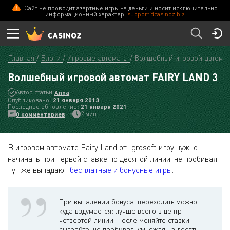
Сайт не проводит азартные игры на деньги и носит исключительно
информационный характер.
support@casinoz.biz
Главная
Блоги
Игровые автоматы
Волшебный игровой автомат
Волшебный игровой автомат FAIRY LAND 3
Автор статьи:
Anna
Опубликовано:
21 января 2013
Последнее обновление:
21 января 2021
2 мин.
0 комментариев
В игровом автомате Fairy Land от Igrosoft игру нужно
начинать при первой ставке по десятой линии, не пробивая.
Тут же выпадают
бесплатные и бонусные игры
.
При выпадении бонуса, переходить можно
куда вздумается: лучше всего в центр
четвертой линии. После меняйте ставки –
сыграйте, не пробивая, умножая на десять