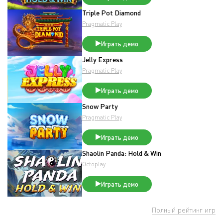
Triple Pot Diamond
Pragmatic Play
Играть демо
Jelly Express
Pragmatic Play
Играть демо
Snow Party
Pragmatic Play
Играть демо
Shaolin Panda: Hold & Win
Octoplay
Играть демо
Полный рейтинг игр