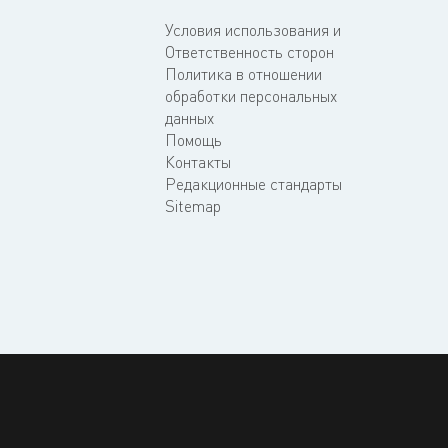
Условия использования и
Ответственность сторон
Политика в отношении
обработки персональных
данных
Помощь
Контакты
Редакционные стандарты
Sitemap