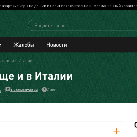
т азартные игры на деньги и носит исключительно информационный характе
и
Жалобы
Новости
ь еще и в Италии
ще и в Италии
2 мин.
1 комментарий
5