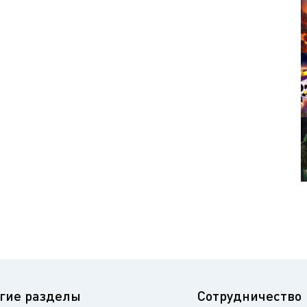
гие разделы
Сотрудничество