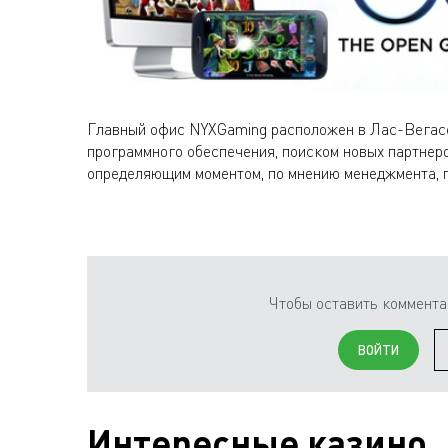
Главный офис NYXGaming расположен в Лас-Вегасе
программного обеспечения, поиском новых партнеро
определяющим моментом, по мнению менеджмента, п
Чтобы оставить коммента
ВОЙТИ
Интересные казино