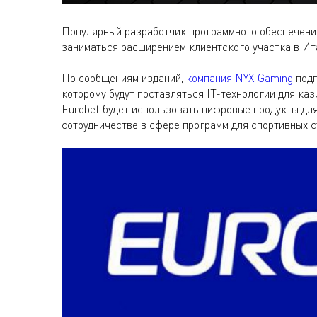
Популярный разработчик программного обеспечения
заниматься расширением клиентского участка в Ит
По сообщениям изданий,
компания NYX Gaming
подп
которому будут поставляться IT-технологии для ка
Eurobet будет использовать цифровые продукты для
сотрудничестве в сфере программ для спортивных с