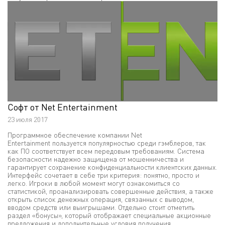
Софт от Net Entertainment
23 июля 2017
Программное обеспечение компании Net
Entertainment пользуется популярностью среди гэмблеров, так
как ПО соответствует всем передовым требованиям. Система
безопасности надежно защищена от мошенничества и
гарантирует сохранение конфиденциальности клиентских данных.
Интерфейс сочетает в себе три критерия: понятно, просто и
легко. Игроки в любой момент могут ознакомиться со
статистикой, проанализировать совершенные действия, а также
открыть список денежных операция, связанных с выводом,
вводом средств или выигрышами. Отдельно стоит отметить
раздел «бонусы», который отображает специальные акционные
предложения и дополнительные условия получения