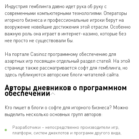
Индустрия гемблинга давно идет рука об руку с
современными компьютерными технологиями. Операторы
игорного бизнеса и профессиональные игроки берут на
вооружение новейшие достижения этой отрасли. Особенно
важную роль она играет в интернет-казино, которые без
нее просто не существовали бы.
На портале Casinoz программному обеспечению для
азартных игр посвящен отдельный раздел статей. На этой
странице также рассматривается софт для гемблинга, но
здесь публикуются авторские блоги читателей сайта.
Авторы дневников о программном
обеспечении
Кто пишет в блоги о софте для игорного бизнеса? Можно
выделить несколько основных групп авторов:
Разработчики – непосредственно производители игр,
платформ, систем джекпотов и программ другого вида,