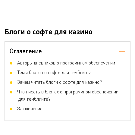
Блоги о софте для казино
Оглавление
Авторы дневников о программном обеспечении
Темы блогов о софте для гемблинга
Зачем читать блоги о софте для казино?
Что писать в блогах о программном обеспечении
для гемблинга?
Заключение