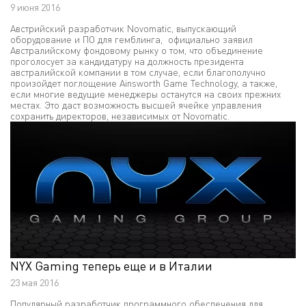
9 июня 2016
Австрийский разработчик Novomatic, выпускающий
оборудование и ПО для гемблинга, официально заявил
Австралийскому фондовому рынку о том, что объединение
проголосует за кандидатуру на должность президента
австралийской компании в том случае, если благополучно
произойдет поглощение Ainsworth Game Technology, а также,
если многие ведущие менеджеры останутся на своих прежних
местах. Это даст возможность высшей ячейке управления
сохранить директоров, независимых от Novomatic.
NYX Gaming теперь еще и в Италии
23 мая 2016
Популярный разработчик программного обеспечения для