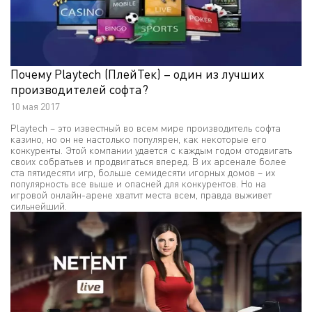
Почему Playtech (ПлейТек) – один из лучших
производителей софта?
10 мая 2017
Playtech – это известный во всем мире производитель софта
казино, но он не настолько популярен, как некоторые его
конкуренты. Этой компании удается с каждым годом отодвигать
своих собратьев и продвигаться вперед. В их арсенале более
ста пятидесяти игр, больше семидесяти игорных домов – их
популярность все выше и опасней для конкурентов. Но на
игровой онлайн-арене хватит места всем, правда выживет
сильнейший.