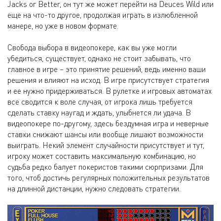
Jacks or Better, он тут же может перейти на Deuces Wild или
еще на что-то другое, продолжая играть в излюбленной
манере, но уже в новом формате.
Свобода выбора в видеопокере, как вы уже могли
убедиться, существует, однако не стоит забывать, что
главное в игре – это принятие решений, ведь именно ваши
решения и влияют на исход. В игре присутствует стратегия
и ее нужно придерживаться. В рулетке и игровых автоматах
все сводится к воле случая, от игрока лишь требуется
сделать ставку наугад и ждать, улыбнется ли удача. В
видеопокере по-другому, здесь бездумная игра и неверные
ставки снижают шансы или вообще лишают возможности
выиграть. Некий элемент случайности присутствует и тут,
игроку может составить максимальную комбинацию, но
судьба редко балует покеристов такими сюрпризами. Для
того, чтоб достичь регулярных положительных результатов
на длинной дистанции, нужно следовать стратегии.