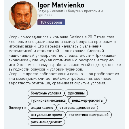
Igor Matvienko
Ведущий аналитик бонусных программ и
турниров
189 обзоров
Игорь присоединился к команде Casinoz в 2017 году, став
ключевым специалистом по анализу бонусных программ и
игровых акций. Его карьера началась с увлечения
математикой и статистикой — он окончил Киевский
национальный университет по специальности «Прикладная
экономика», где изучал оптимизацию ресурсов и теорию
игр. Это помогло ему выработать системный подход к оценке
выгодности бонусов и условий турниров.
Игорь не просто собирает акции казино — он разбирает их
«на молекулы»: считает вейджер-требования, оценивает
бонусные условия
фриспины
турнирная механика
вейджер-расчеты
Эксперт в:
акции казино
отыгрыш депозитов
актуальные промо
статистика выигрышей
риск-менеджмент