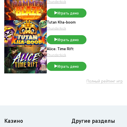
Thunderkick
Играть демо
Tutan Kha-boom
Thunderkick
Играть демо
Alice: Time Rift
Thunderkick
Играть демо
Полный рейтинг игр
Казино
Другие разделы