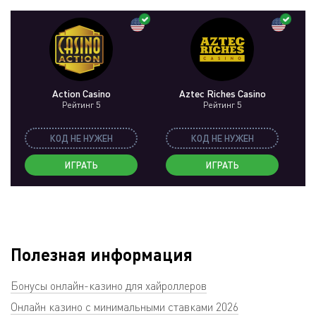
Action Casino
Aztec Riches Casino
Рейтинг 5
Рейтинг 5
КОД НЕ НУЖЕН
КОД НЕ НУЖЕН
ИГРАТЬ
ИГРАТЬ
Полезная информация
Бонусы онлайн-казино для хайроллеров
Онлайн казино с минимальными ставками 2026