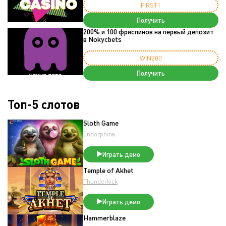
FIRST1
Получить
200% и 100 фриспинов на первый депозит
в Nokycbets
WIN200
Получить
Топ-5 слотов
Sloth Game
Endorphina
Играть демо
Temple of Akhet
Thunderkick
Играть демо
Hammerblaze