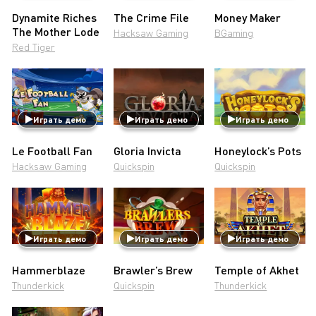
Dynamite Riches
The Crime File
Money Maker
The Mother Lode
Hacksaw Gaming
BGaming
Red Tiger
Играть демо
Играть демо
Играть демо
Le Football Fan
Gloria Invicta
Honeylock’s Pots
Hacksaw Gaming
Quickspin
Quickspin
Играть демо
Играть демо
Играть демо
Hammerblaze
Brawler’s Brew
Temple of Akhet
Thunderkick
Quickspin
Thunderkick