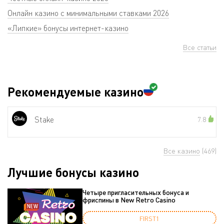
Онлайн казино с минимальными ставками 2026
«Липкие» бонусы интернет-казино
Все статьи
Рекомендуемые казино
Stake
7.8
Все казино
(469)
Лучшие бонусы казино
Четыре пригласительных бонуса и
фриспины в New Retro Casino
FIRST1