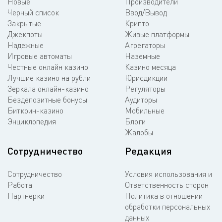
Новые
Производители
Черный список
Ввод/Вывод
Закрытые
Крипто
Джекпоты
Живые платформы
Надежные
Агрегаторы
Игровые автоматы
Наземные
Честные онлайн казино
Казино месяца
Лучшие казино на рубли
Юрисдикции
Зеркала онлайн-казино
Регуляторы
Бездепозитные бонусы
Аудиторы
Биткоин-казино
Мобильные
Энциклопедия
Блоги
Жалобы
Сотрудничество
Редакция
Сотрудничество
Условия использования и
Работа
Ответственность сторон
Партнерки
Политика в отношении
обработки персональных
данных