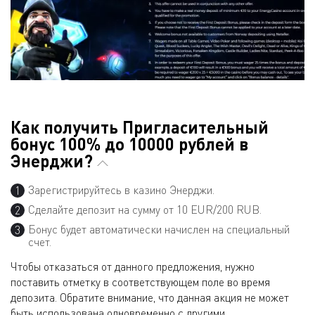
Как получить Пригласительный
бонус 100% до 10000 рублей в
Энерджи?
Зарегистрируйтесь в казино Энерджи.
Сделайте депозит на сумму от 10 EUR/200 RUB.
Бонус будет автоматически начислен на специальный
счет.
Чтобы отказаться от данного предложения, нужно
поставить отметку в соответствующем поле во время
депозита. Обратите внимание, что данная акция не может
быть использована одновременно с другими