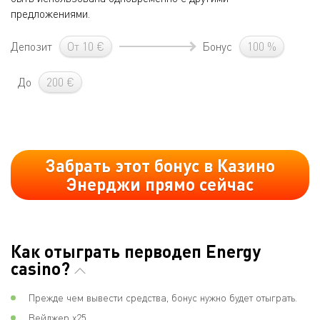
предложениями.
Депозит
От 10 €
Бонус
100 %
До
200 €
Забрать этот бонус в Казино
Энерджи прямо сейчас
Как отыграть перводеп Energy
casino?
Прежде чем вывести средства, бонус нужно будет отыграть.
Вейджер х25.