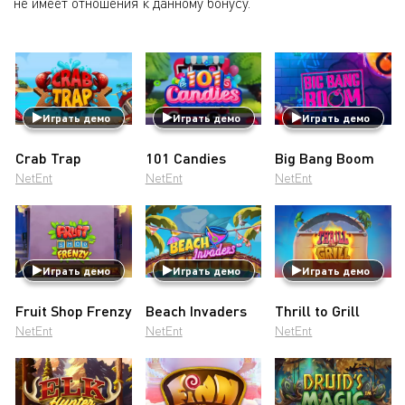
не имеет отношения к данному бонусу.
Играть демо
Играть демо
Играть демо
Crab Trap
101 Candies
Big Bang Boom
NetEnt
NetEnt
NetEnt
Играть демо
Играть демо
Играть демо
Fruit Shop Frenzy
Beach Invaders
Thrill to Grill
NetEnt
NetEnt
NetEnt