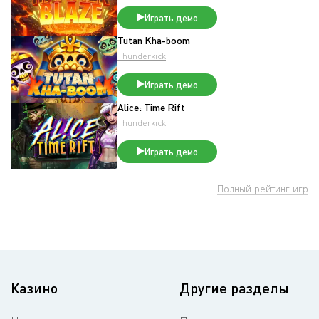
Играть демо
Tutan Kha-boom
Thunderkick
Играть демо
Alice: Time Rift
Thunderkick
Играть демо
Полный рейтинг игр
Казино
Другие разделы