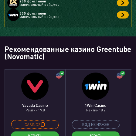
250 фриспинов
минимальный вейджер
500 фриспинов
минимальный вейджер
Рекомендованные казино Greentube
(Novomatic)
Vavada Casino
1Win Casino
Рейтинг 9.8
Рейтинг 8.2
CASINOZ
КОД НЕ НУЖЕН