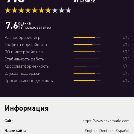
от Casinoz
7.6
оценка
17
пользователей
Разнообразие игр
8/10
Графика и дизайн игр
7/10
ПО и интерфейс игр
8/10
Стабильность работы
9/10
Кроссплатформенность
5/10
Служба поддержки
8/10
Прогрессивные джекпоты
8/10
Информация
Сайт
https://www.novomatic.com
Языки сайта
English, Deutsch, Español