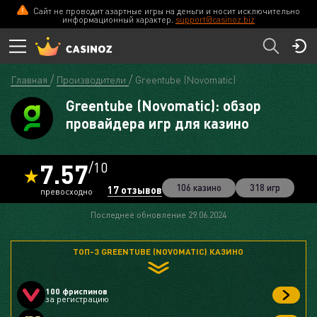
Сайт не проводит азартные игры на деньги и носит исключительно
информационный характер.
support@casinoz.biz
Главная
Производители
Greentube (Novomatic)
Greentube (Novomatic): обзор
провайдера игр для казино
7.57
/10
106 казино
318 игр
17 отзывов
превосходно
Последнее обновление 29.06.2024
ТОП-3 GREENTUBE (NOVOMATIC) КАЗИНО
100 фриспинов
за регистрацию