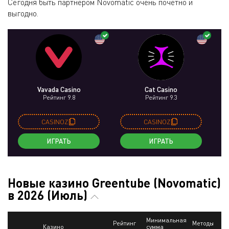
Сегодня быть партнером Novomatic очень почетно и
выгодно.
Vavada Casino
Cat Casino
Рейтинг 9.8
Рейтинг 9.3
CASINOZ
CASINOZ
ИГРАТЬ
ИГРАТЬ
Новые казино Greentube (Novomatic)
в 2026 (Июль)
Минимальная
Рейтинг
Методы
Казино
сумма
К