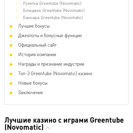
Рулетка Greentube (Novomatic)
+4322526060
Телефоны
Служба поддержки
Блэкджек Greentube (Novomatic)
Баккара Greentube (Novomatic)
Лучшие бонусы
Джекпоты и бонусные функции
Официальный сайт
История компании
Награды и признание индустрии
Топ-3 Greentube (Novomatic) казино
Новые бонусы
Заключение
Лучшие казино с играми Greentube
(Novomatic)