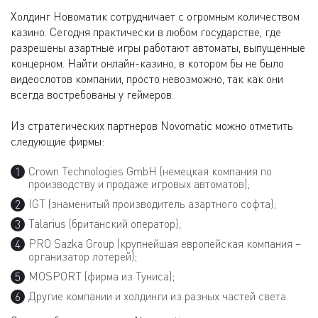
Холдинг Новоматик сотрудничает с огромным количеством
казино. Сегодня практически в любом государстве, где
разрешены азартные игры работают автоматы, выпущенные
концерном. Найти онлайн-казино, в котором бы не было
видеослотов компании, просто невозможно, так как они
всегда востребованы у геймеров.
Из стратегических партнеров Novomatic можно отметить
следующие фирмы:
Crown Technologies GmbH (немецкая компания по
производству и продаже игровых автоматов);
IGT (знаменитый производитель азартного софта);
Talarius (британский оператор);
PRO Sazka Group (крупнейшая европейская компания –
организатор лотерей);
MOSPORT (фирма из Туниса);
Другие компании и холдинги из разных частей света.