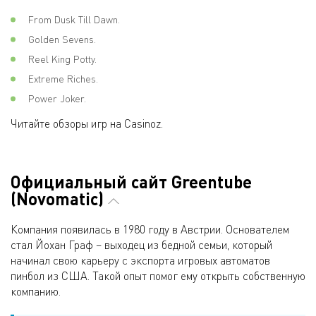
From Dusk Till Dawn.
Golden Sevens.
Reel King Potty.
Extreme Riches.
Power Joker.
Читайте обзоры игр на Casinoz.
Официальный сайт Greentube
(Novomatic)
Компания появилась в 1980 году в Австрии. Основателем
стал Йохан Граф – выходец из бедной семьи, который
начинал свою карьеру с экспорта игровых автоматов
пинбол из США. Такой опыт помог ему открыть собственную
компанию.