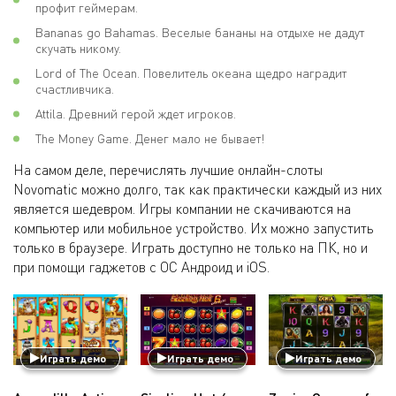
профит геймерам.
Bananas go Bahamas. Веселые бананы на отдыхе не дадут
скучать никому.
Lord of The Ocean. Повелитель океана щедро наградит
счастливчика.
Attila. Древний герой ждет игроков.
The Money Game. Денег мало не бывает!
На самом деле, перечислять лучшие онлайн-слоты
Novomatic можно долго, так как практически каждый из них
является шедевром. Игры компании не скачиваются на
компьютер или мобильное устройство. Их можно запустить
только в браузере. Играть доступно не только на ПК, но и
при помощи гаджетов с ОС Андроид и iOS.
Играть демо
Играть демо
Играть демо