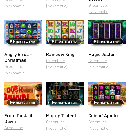
Greentube
(Novomatic)
(Novomatic)
(Novomatic)
Играть демо
Играть демо
Играть демо
Angry Birds -
Rainbow King
Magic Jester
Christmas
Greentube
Greentube
Greentube
(Novomatic)
(Novomatic)
(Novomatic)
Играть демо
Играть демо
Играть демо
From Dusk till
Mighty Trident
Coin of Apollo
Dawn
Greentube
Greentube
Greentube
(Novomatic)
(Novomatic)