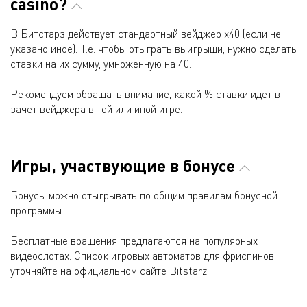
casino?
В Битстарз действует стандартный вейджер х40 (если не
указано иное). Т.е. чтобы отыграть выигрыши, нужно сделать
ставки на их сумму, умноженную на 40.
Рекомендуем обращать внимание, какой % ставки идет в
зачет вейджера в той или иной игре.
Игры, участвующие в бонусе
Бонусы можно отыгрывать по общим правилам бонусной
программы.
Бесплатные вращения предлагаются на популярных
видеослотах. Список игровых автоматов для фриспинов
уточняйте на официальном сайте Bitstarz.