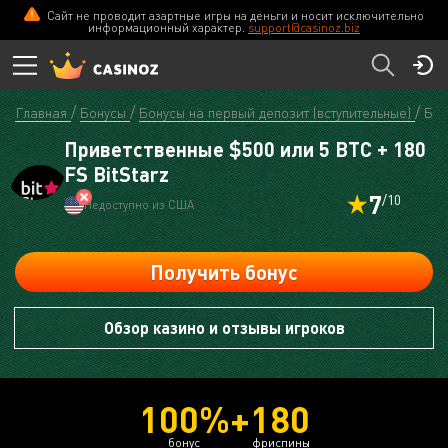
Сайт не проводит азартные игры на деньги и носит исключительно
CASINOZ
ПЕРЕЙТИ
информационный характер.
support@casinoz.biz
Главная
Бонусы
Бонусы на первый депозит (вступительные)
Бон
Приветственные $500 или 5 BTC + 180
FS BitStarz
7
/10
Недоступно из США
Получить бонус
Обзор казино и отзывы игроков
100%
+180
бонус
фриспины