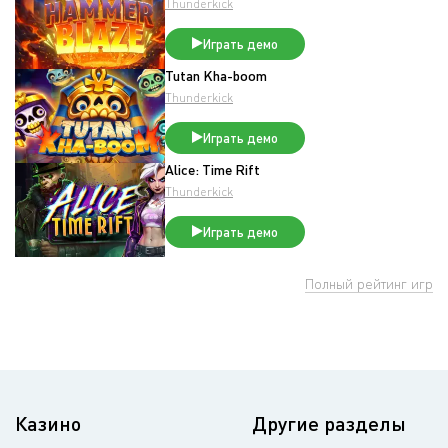
Thunderkick
Играть демо
Tutan Kha-boom
Thunderkick
Играть демо
Alice: Time Rift
Thunderkick
Играть демо
Полный рейтинг игр
Казино
Другие разделы