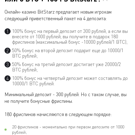
Онлайн-казино BitStarz предлагает новым игрокам
следующий приветственный пакет на 4 депозита:
100% бонус на первый депозит от 300 рублей, а если вы
внесете от 1000 рублей, вы получите в подарок 180
фриспинов (максимальный бонус -10000 рублей/1 BTC);
50% бонус на второй депозит подарит еще до 10000/1
BTC рублей;
50% бонус на третий депозит достигает уже 20000/2
BTC рублей;
100% бонус на четвертый депозит может составлять до
10000/1 BTC рублей.
Минимальный депозит - 300 рублей. Но с таком случае, вы
не получите бонусные фриспины.
180 фриспинов начисляются в следующем порядке:
20 фриспинов - моментально при первом депозите от 1000
рублей;