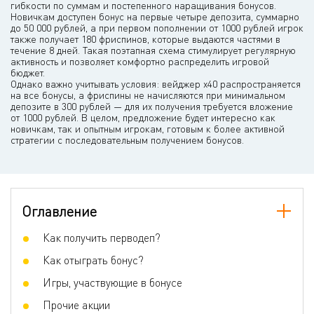
гибкости по суммам и постепенного наращивания бонусов.
Новичкам доступен бонус на первые четыре депозита, суммарно
до 50 000 рублей, а при первом пополнении от 1000 рублей игрок
также получает 180 фриспинов, которые выдаются частями в
течение 8 дней. Такая поэтапная схема стимулирует регулярную
активность и позволяет комфортно распределить игровой
бюджет.
Однако важно учитывать условия: вейджер х40 распространяется
на все бонусы, а фриспины не начисляются при минимальном
депозите в 300 рублей — для их получения требуется вложение
от 1000 рублей. В целом, предложение будет интересно как
новичкам, так и опытным игрокам, готовым к более активной
стратегии с последовательным получением бонусов.
Оглавление
Как получить перводеп?
Как отыграть бонус?
Игры, участвующие в бонусе
Прочие акции