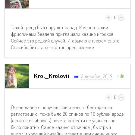
0
Такой тренд был пару лет назад. Именно таким
фриспинами бездепа приглашали казино игроков.
Сейчас это редкий случай. И обычно в плохом слоте.
Спасибо битстарз-это топ предложение
Krol_Krolovii
3 декабря 2019
7
0
Очень давно я получал фриспины от бестарза за
регистрацию, тоже было 20 спинов по 10 рублей вроде
(если не ошибаюсь) нечего вывести не удалось, но
было приятно. Самое казино отличное , быстрый
вывод и хороший дизайн- играет в нем очень много