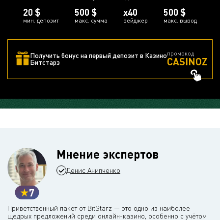
20 $
500 $
x40
500 $
мин. депозит
макс. сумма
вейджер
макс. вывод
промокод
Получить бонус на первый депозит в Казино
CASINOZ
Битстарз
Мнение экспертов
Денис Анипченко
7
Приветственный пакет от BitStarz — это одно из наиболее
щедрых предложений среди онлайн-казино, особенно с учётом