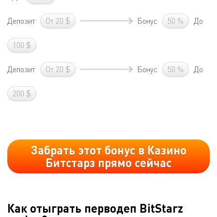
Депозит
От 20 $
Бонус
50 %
До
100 $
Депозит
От 20 $
Бонус
50 %
До
200 $
Забрать этот бонус в Казино
Битстарз прямо сейчас
Как отыграть перводеп BitStarz