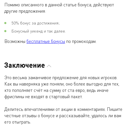
Помимо описанного в данной статье бонуса, действуют
другие предложения:
50% бонус за достижения;
Бонусный уикенд и так далее.
Возможны
бесплатные бонусы
по промокодам.
Заключение
Это весьма заманчивое предложение для новых игроков.
Как вы наверняка уже поняли, оно более выгодно для тех,
кто пополняет счёт на сумму от ста евро, ведь иначе
фриспины не входят в стартовый пакет.
Делитесь впечатлениями от акции в комментариях. Пишите
честные отзывы о бонусе и рассказывайте, удалось ли вам
его отыграть.