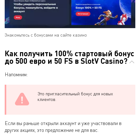
Знакомьтесь с бонусами на сайте казино
Как получить 100% стартовый бонус
до 500 евро и 50 FS в SlotV Casino?
Напомним:
Это пригласительный бонус для новых
клиентов.
Если вы раньше открыли аккаунт и уже участвовали в
других акциях, это предложение не для вас.