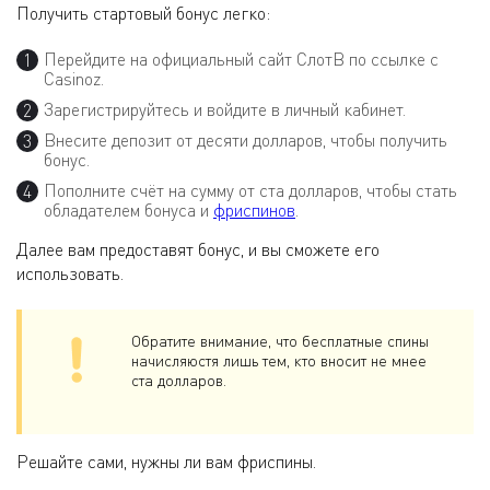
Получить стартовый бонус легко:
Перейдите на официальный сайт СлотВ по ссылке с
Casinoz.
Зарегистрируйтесь и войдите в личный кабинет.
Внесите депозит от десяти долларов, чтобы получить
бонус.
Пополните счёт на сумму от ста долларов, чтобы стать
обладателем бонуса и
фриспинов
.
Далее вам предоставят бонус, и вы сможете его
использовать.
Обратите внимание, что бесплатные спины
начисляюстя лишь тем, кто вносит не мнее
ста долларов.
Решайте сами, нужны ли вам фриспины.