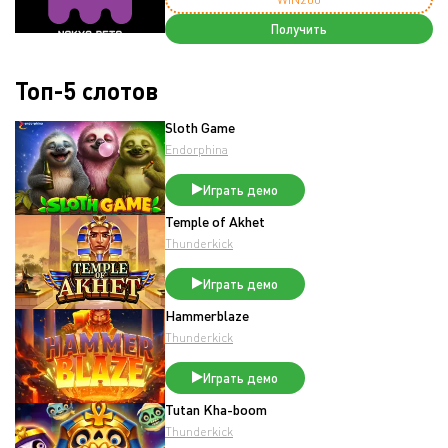
Получить
Топ-5 слотов
Sloth Game
Endorphina
Играть демо
Temple of Akhet
Thunderkick
Играть демо
Hammerblaze
Thunderkick
Играть демо
Tutan Kha-boom
Thunderkick