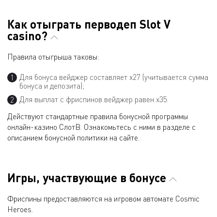
Как отыграть перводеп Slot V
casino?
Правила отыгрыша таковы:
Для бонуса вейджер составляет х27 (учитывается сумма
бонуса и депозита);
Для выплат с фриспинов вейджер равен х35.
Действуют стандартные правила бонусной программы
онлайн-казино СлотВ. Ознакомьтесь с ними в разделе с
описанием бонусной политики на сайте.
Игры, участвующие в бонусе
Фриспины предоставляются на игровом автомате Cosmic
Heroes.