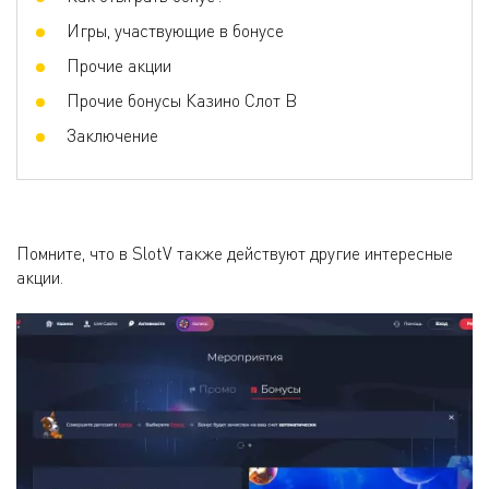
Игры, участвующие в бонусе
Прочие акции
Прочие бонусы Казино Слот В
Заключение
Помните, что в SlotV также действуют другие интересные
акции.