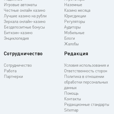
Игровые автоматы
Наземные
Честные онлайн казино
Казино месяца
Лучшие казино на рубли
Юрисдикции
Зеркала онлайн-казино
Регуляторы
Бездепозитные бонусы
Аудиторы
Биткоин-казино
Мобильные
Энциклопедия
Блоги
Жалобы
Сотрудничество
Редакция
Сотрудничество
Условия использования и
Работа
Ответственность сторон
Партнерки
Политика в отношении
обработки персональных
данных
Помощь
Контакты
Редакционные стандарты
Sitemap