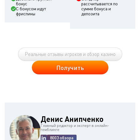
бонус
рассчитывается по
С бонусом идут
сумме бонуса и
фриспины
депозита
Реальные отзывы игроков и обзор казино
Получить
Денис Анипченко
Главный редактор и эксперт в онлайн-
гемблинге
8003 обзора