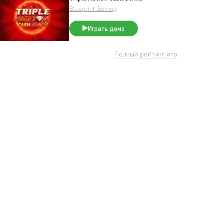
Blueprint Gaming
Играть демо
Полный рейтинг игр