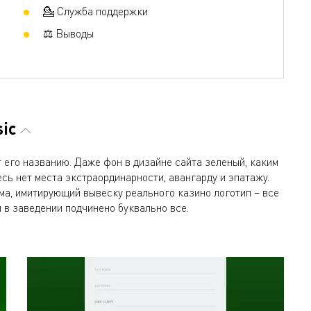
💁 Служба поддержки
⚖ Выводы
sic
 его названию. Даже фон в дизайне сайта зеленый, каким
сь нет места экстраординарности, авангарду и эпатажу.
ма, имитирующий вывеску реального казино логотип – все
и в заведении подчинено буквально все.