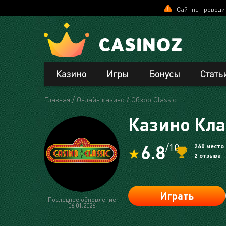
Сайт не проводи
Казино
Игры
Бонусы
Стать
Главная
Онлайн казино
Обзор Classic
Казино Клас
6.8
/10
260 место
2 отзыва
Играть
Последнее обновление
06.01.2026