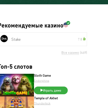
Рекомендуемые казино
Stake
7.8
Все казино
(469)
Топ-5 слотов
Sloth Game
Endorphina
Играть демо
Temple of Akhet
Thunderkick