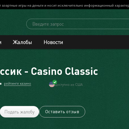
т азартные игры на деньги и носит исключительно информационный характе
и
Жалобы
Новости
сик - Casino Classic
 в
рейтинге казино
Доступно из США
Оставить отзыв
Подать жалобу