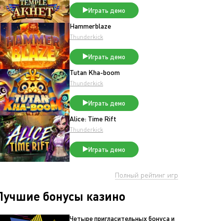
Играть демо
Hammerblaze
Thunderkick
Играть демо
Tutan Kha-boom
Thunderkick
Играть демо
Alice: Time Rift
Thunderkick
Играть демо
Полный рейтинг игр
Лучшие бонусы казино
Четыре пригласительных бонуса и