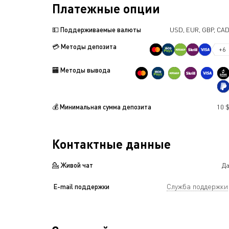
Платежные опции
💵 Поддерживаемые валюты
USD, EUR, GBP, CA
💳 Методы депозита
+6
🏧 Методы вывода
💰 Минимальная сумма депозита
10 
Контактные данные
💁 Живой чат
Д
Служба поддержки
E-mail поддержки