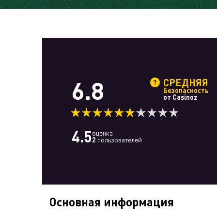
6.8
СРЕДНЯЯ
Безопасность
от Casinoz
4.5
оценка
2
пользователей
Основная информация