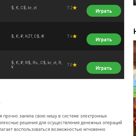
$, €, C$, kr, zł
7.2
Играть
$, €, ₽, KZT, C$, ₴
7.4
Играть
$, €, ₽, R$, Rs., C$, kr, zł, R,
7.0
¥
Играть
я прочно заняла свою нишу в системе электронных
мплексные решения для осуществления денежных операций
длагает воспользоваться возможностью мгновенно