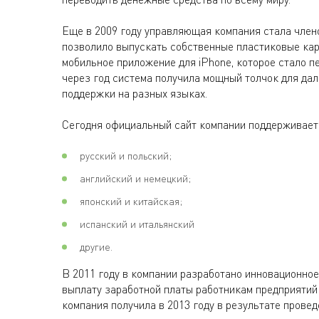
Еще в 2009 году управляющая компания стала член
позволило выпускать собственные пластиковые кар
мобильное приложение для iPhone, которое стало п
через год система получила мощный толчок для да
поддержки на разных языках.
Сегодня официальный сайт компании поддерживает 
русский и польский;
английский и немецкий;
японский и китайская;
испанский и итальянский
другие.
В 2011 году в компании разработано инновационно
выплату заработной платы работникам предприятий
компания получила в 2013 году в результате провед