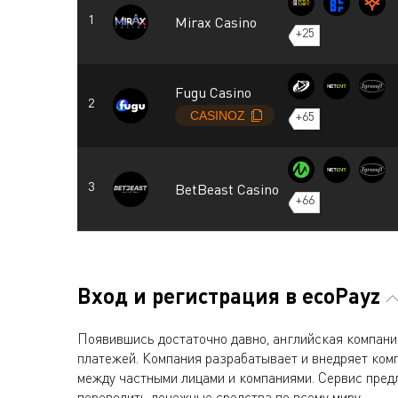
Mirax Casino
+25
Fugu Casino
+65
BetBeast Casino
+66
Вход и регистрация в ecoPayz
Появившись достаточно давно, английская компани
платежей. Компания разрабатывает и внедряет ко
между частными лицами и компаниями. Сервис пре
переводить денежные средства по всему миру.