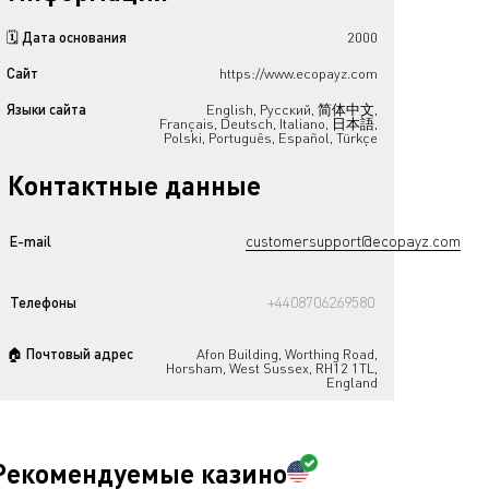
🗓️ Дата основания
2000
Сайт
https://www.ecopayz.com
Языки сайта
English, Русский, 简体中文,
Français, Deutsch, Italiano, 日本語,
Polski, Português, Español, Türkçe
Контактные данные
customersupport@ecopayz.com
E-mail
+4408706269580
Телефоны
🏠 Почтовый адрес
Afon Building, Worthing Road,
Horsham, West Sussex, RH12 1TL,
England
Рекомендуемые казино