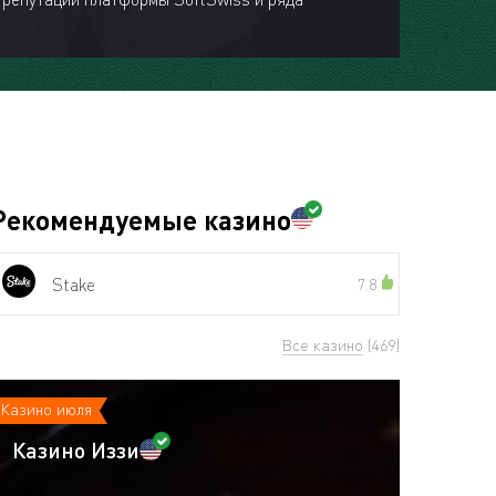
Рекомендуемые казино
Stake
7.8
Все казино
(469)
Казино июля
Казино Иззи