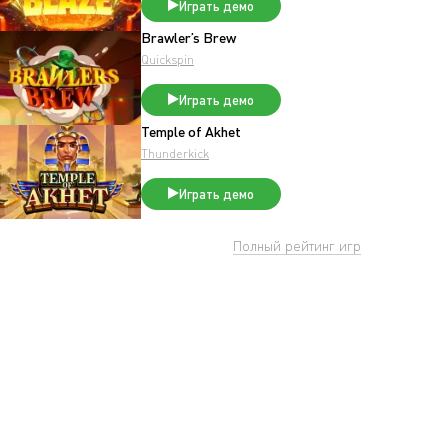
Играть демо
Brawler’s Brew
Quickspin
Играть демо
Temple of Akhet
Thunderkick
Играть демо
Полный рейтинг игр