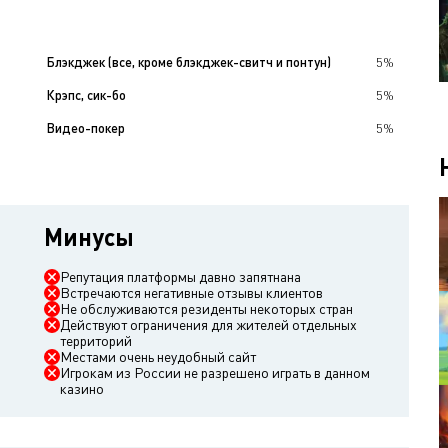
%
Блэкджек (все, кроме блэкджек-свитч и понтун)
5%
%
Крэпс, сик-бо
5%
%
Видео-покер
5%
Минусы
Репутация платформы давно запятнана
Встречаются негативные отзывы клиентов
Не обслуживаются резиденты некоторых стран
Действуют ограничения для жителей отдельных
территорий
Местами очень неудобный сайт
Игрокам из России не разрешено играть в данном
казино