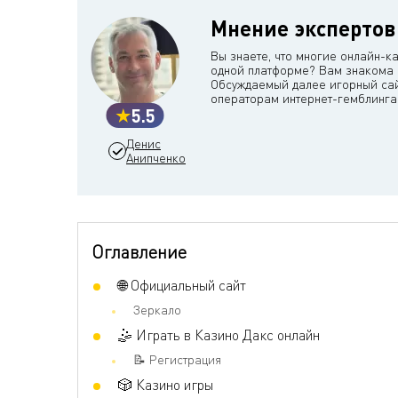
Мнение экспертов
Вы знаете, что многие онлайн-к
одной платформе? Вам знакома к
Обсуждаемый далее игорный сай
операторам интернет-гемблинга.
5.5
Денис
Анипченко
Оглавление
🌐 Официальный сайт
Зеркало
🤹 Играть в Казино Дакс онлайн
📝 Регистрация
🎲 Казино игры