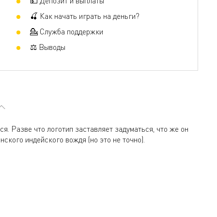
💵 Депозит и выплаты
🍒 Как начать играть на деньги?
💁 Служба поддержки
⚖ Выводы
я. Разве что логотип заставляет задуматься, что же он
нского индейского вождя (но это не точно).