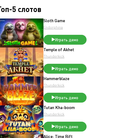
Топ-5 слотов
Sloth Game
Endorphina
Играть демо
Temple of Akhet
Thunderkick
Играть демо
Hammerblaze
Thunderkick
Играть демо
Tutan Kha-boom
Thunderkick
Играть демо
Alice: Time Rift