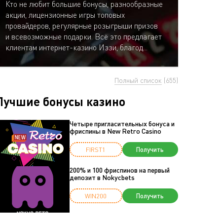
Кто не любит большие бонусы, разнообразные
акции, лицензионные игры топовых
провайдеров, регулярные розыгрыши призов
и всевозможные подарки. Всё это предлагает
клиентам интернет-казино Иззи, благод...
Полный список
(655)
Лучшие бонусы казино
Четыре пригласительных бонуса и
фриспины в New Retro Casino
FIRST1
Получить
200% и 100 фриспинов на первый
депозит в Nokycbets
WIN200
Получить