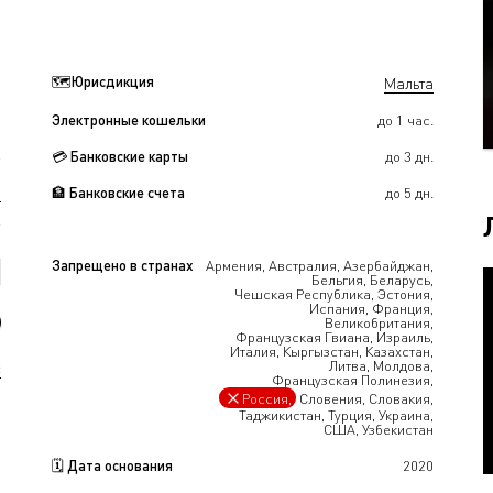
в
🗺️Юрисдикция
Мальта
s
Электронные кошельки
до 1 час.
k
💳 Банковские карты
до 3 дн.
e
🏦 Банковские счета
до 5 дн.
7
Запрещено в странах
Армения,
Австралия,
Азербайджан,
Бельгия,
Беларусь,
Чешская Республика,
Эстония,
Испания,
Франция,
Великобритания,
Французская Гвиана,
Израиль,
Италия,
Кыргызстан,
Казахстан,
Литва,
Молдова,
с
Французская Полинезия,
Россия,
Словения,
Словакия,
Таджикистан,
Турция,
Украина,
США,
Узбекистан
🗓️ Дата основания
2020