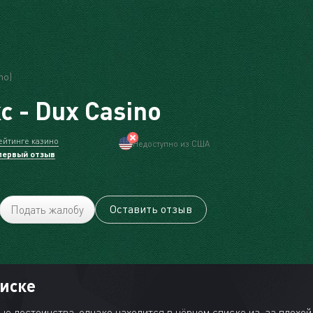
no)
с - Dux Casino
ейтинге казино
Недоступно из США
первый отзыв
Оставить отзыв
Подать жалобу
писке
ые достоинства, однако находится в чёрном списке из-за плохой