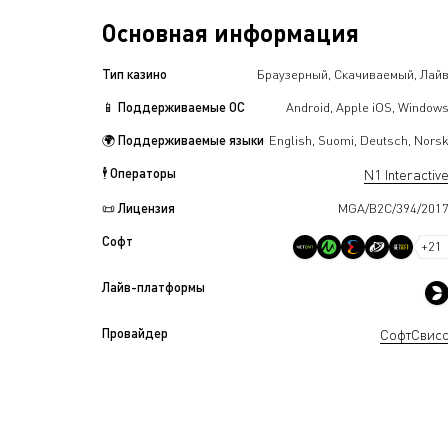
Основная информация
Тип казино
Браузерный, Скачиваемый, Лай
📱 Поддерживаемые ОС
Android, Apple iOS, Window
🌍 Поддерживаемые языки
English, Suomi, Deutsch, Nors
🕴 Операторы
N1 Interactiv
📜 Лицензия
MGA/B2C/394/201
Софт
+21
Лайв-платформы
Провайдер
СофтСвис