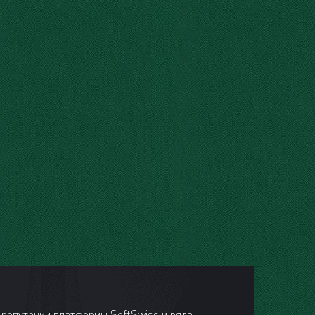
 репутации платформы SoftSwiss и ряда