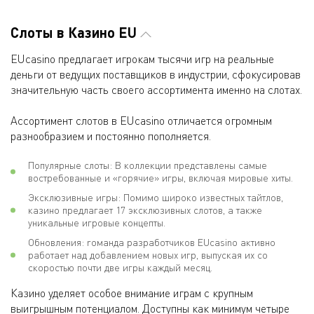
Слоты в Казино EU
EUcasino предлагает игрокам тысячи игр на реальные
деньги от ведущих поставщиков в индустрии, сфокусировав
значительную часть своего ассортимента именно на слотах.
Ассортимент слотов в EUcasino отличается огромным
разнообразием и постоянно пополняется.
Популярные cлоты: В коллекции представлены самые
востребованные и «горячие» игры, включая мировые хиты.
Эксклюзивные игры: Помимо широко известных тайтлов,
казино предлагает 17 эксклюзивных слотов, а также
уникальные игровые концепты.
Обновления: rоманда разработчиков EUcasino активно
работает над добавлением новых игр, выпуская их со
скоростью почти две игры каждый месяц.
Казино уделяет особое внимание играм с крупным
выигрышным потенциалом. Доступны как минимум четыре