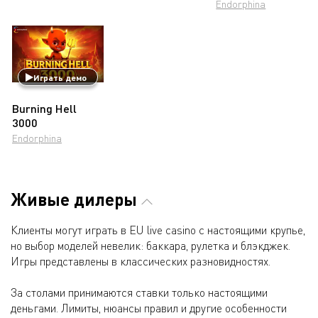
Endorphina
Играть демо
Burning Hell
3000
Endorphina
Живые дилеры
Клиенты могут играть в EU live casino с настоящими крупье,
но выбор моделей невелик: баккара, рулетка и блэкджек.
Игры представлены в классических разновидностях.
За столами принимаются ставки только настоящими
деньгами. Лимиты, нюансы правил и другие особенности