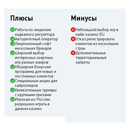
Лайв-платформы
Плюсы
Минусы
Работа по лицензии
Небольшой выбор игр в
Платежные опции
надежного регулятора
лайв-казино EU
Авторитетный оператор
Отказ регистрировать
Лицензионный софт
клиентов из нескольких
💵 Поддерживаемые
USD, EUR, GBP, RUB, AUD, DKK, CAD,
нескольких брендов
стран
валюты
NOK, SEK, ZAR
Широкий выбор
Дополнительные
интересных азартных
территориальные
💳 Методы депозита
+4
игр разных жанров
запреты
Обширная бонусная
программа для новых и
🏧 Методы вывода
+4
постоянных клиентов
Специальные акции для
хайроллеров
Верификация при выводе
Да
Увлекательные турниры
с крупными призами
🙅 Разрешено самоисключение
Да
Игрокам из России
разрешено играть в
данном казино
Контактные данные
💁 Живой чат
Да