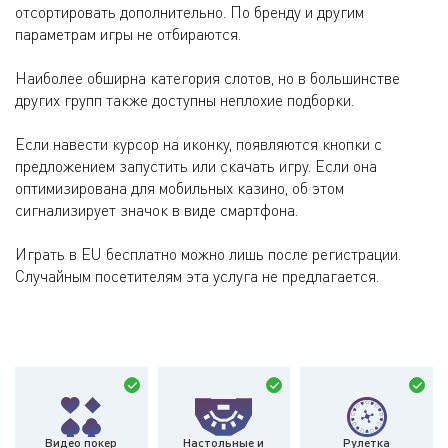
отсортировать дополнительно. По бренду и другим
параметрам игры не отбираются.
Наиболее обширна категория слотов, но в большинстве
других групп также доступны неплохие подборки.
Если навести курсор на иконку, появляются кнопки с
предложением запустить или скачать игру. Если она
оптимизирована для мобильных казино, об этом
сигнализирует значок в виде смартфона.
Играть в EU бесплатно можно лишь после регистрации.
Случайным посетителям эта услуга не предлагается.
Видео покер
Настольные и
Рулетка