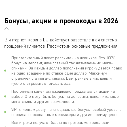
Бонусы, акции и промокоды в 2026
В интернет-казино EU действует разветвленная система
поощрений клиентов. Рассмотрим основные предложения:
Пригласительный пакет рассчитан на новичков. Это 100%
бонус на депозит, начисляемый так называемыми мега-
спинами. За каждый доллар пополнения игроку дается право
на одно вращение по ставке один доллар. Максимум
ограничен ста мега-спинами. Выигранные в них деньги
нужно отыгрывать в тридцать раз.
Постоянным клиентам ежедневно предлагаются акции на
выбор. Это могут быть бонусы на депозиты, дополнительные
мега-спины и другие возможности.
VIP-клиентам доступны специальные бонусы, особый уровень
сервиса, персональные менеджеры и другие преимущества.
Все игроки получают баллы по программе лояльности,