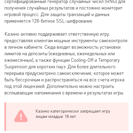
сертифицированный генератор случайных чисел (RNG) для
получения случайных результатов и постоянно мониторит
игровой процесс. Для защиты транзакций и данных
применяется 128-битное SSL-шифрование.
Казино активно поддерживает ответственную игру,
предоставляя клиентам мощные инструменты самоконтроля
в личном кабинете. Сюда входит возможность установки
лимитов на депозиты (ежедневных, еженедельных или
ежемесячных), а также функции Cooling-Off и Temporary
Suspension для коротких пауз. Для более длительного
перерыва предусмотрено самоисключение, которое может
быть бессрочным и распространяться на все счета игрока
под этой лицензией. Дополнительно можно настроить
всплывающие напоминания о времени и результатах игры.
Казино категорически запрещает игру
лицам младше 18 лет.