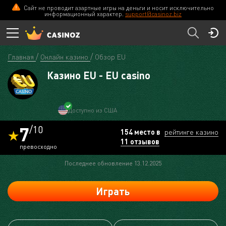
Сайт не проводит азартные игры на деньги и носит исключительно
EU casino
ПЕРЕЙТИ
информационный характер.
support@casinoz.biz
Главная
Онлайн казино
Обзор EU
Казино EU - EU casino
Доступно из США
7
/10
154 место в
рейтинге казино
11 отзывов
превосходно
Последнее обновление 13.12.2025
Играть