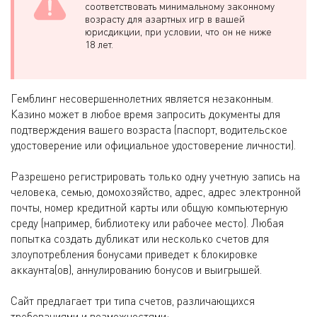
соответствовать минимальному законному
возрасту для азартных игр в вашей
юрисдикции, при условии, что он не ниже
18 лет.
Гемблинг несовершеннолетних является незаконным.
Казино может в любое время запросить документы для
подтверждения вашего возраста (паспорт, водительское
удостоверение или официальное удостоверение личности).
Разрешено регистрировать только одну учетную запись на
человека, семью, домохозяйство, адрес, адрес электронной
почты, номер кредитной карты или общую компьютерную
среду (например, библиотеку или рабочее место). Любая
попытка создать дубликат или несколько счетов для
злоупотребления бонусами приведет к блокировке
аккаунта(ов), аннулированию бонусов и выигрышей.
Сайт предлагает три типа счетов, различающихся
требованиями и возможностями: