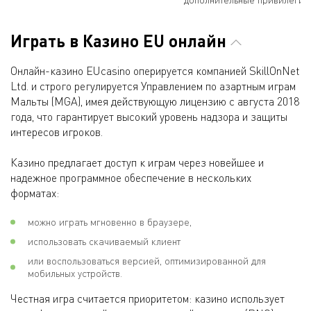
Играть в Казино EU онлайн
Онлайн-казино EUcasino оперируется компанией SkillOnNet
Ltd. и строго регулируется Управлением по азартным играм
Мальты (MGA), имея действующую лицензию с августа 2018
года, что гарантирует высокий уровень надзора и защиты
интересов игроков.
Казино предлагает доступ к играм через новейшее и
надежное программное обеспечение в нескольких
форматах:
можно играть мгновенно в браузере,
использовать скачиваемый клиент
или воспользоваться версией, оптимизированной для
мобильных устройств.
Честная игра считается приоритетом: казино использует