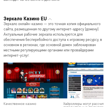
Зеркало Казино EU
Зеркало онлайн-казино — это точная копия официального
сайта, размещенная по другому интернет-адресу (домену).
Актуальные рабочие зеркала используются для
обеспечения бесперебойного доступа к игровому ресурсу, в
основном в регионах, где основной домен заблокирован
местными регулирующими органами или провайдерами
интернет-услуг.
Качественное казино
Хайроллеры могут рассчитыв
дополнительные привилегии