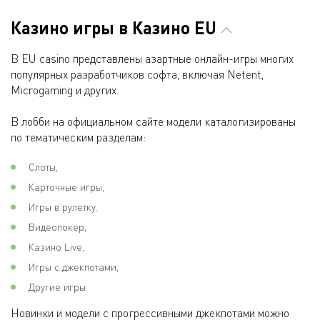
Казино игры в Казино EU
В EU casino представлены азартные онлайн-игры многих
популярных разработчиков софта, включая Netent,
Microgaming и других.
В лобби на официальном сайте модели каталогизированы
по тематическим разделам:
Слоты,
Карточные игры,
Игры в рулетку,
Видеопокер,
Казино Live,
Игры с джекпотами,
Другие игры.
Новинки и модели с прогрессивными джекпотами можно