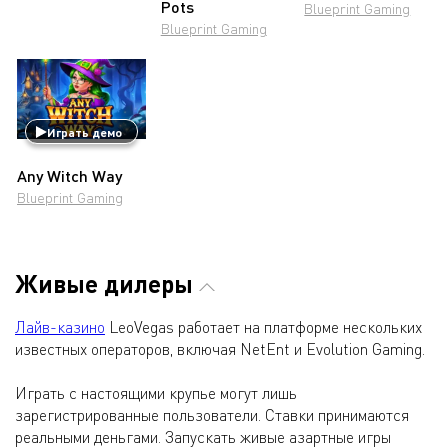
Pots
Blueprint Gaming
Blueprint Gaming
Играть демо
Any Witch Way
Blueprint Gaming
Живые дилеры
Лайв-казино
LeoVegas работает на платформе нескольких
известных операторов, включая NetEnt и Evolution Gaming.
Играть с настоящими крупье могут лишь
зарегистрированные пользователи. Ставки принимаются
реальными деньгами. Запускать живые азартные игры