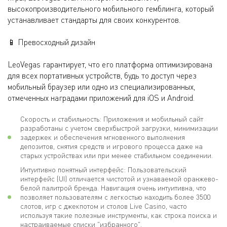
высокопроизводительного мобильного гемблинга, который
устанавливает стандарты для своих конкурентов.
📱 Превосходный дизайн
LeoVegas гарантирует, что его платформа оптимизирована
для всех портативных устройств, будь то доступ через
мобильный браузер или одно из специализированных,
отмеченных наградами приложений для iOS и Android.
Скорость и стабильность: Приложения и мобильный сайт
разработаны с учетом сверхбыстрой загрузки, минимизации
задержек и обеспечения мгновенного выполнения
депозитов, снятия средств и игрового процесса даже на
старых устройствах или при менее стабильном соединении.
Интуитивно понятный интерфейс: Пользовательский
интерфейс (UI) отличается чистотой и узнаваемой оранжево-
белой палитрой бренда. Навигация очень интуитивна, что
позволяет пользователям с легкостью находить более 3500
слотов, игр с джекпотом и столов Live Casino, часто
используя такие полезные инструменты, как строка поиска и
настраиваемые списки "избранного".