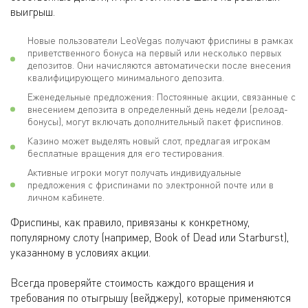
выигрыш.
Новые пользователи LeoVegas получают фриспины в рамках
приветственного бонуса на первый или несколько первых
депозитов. Они начисляются автоматически после внесения
квалифицирующего минимального депозита.
Еженедельные предложения: Постоянные акции, связанные с
внесением депозита в определенный день недели (релоад-
бонусы), могут включать дополнительный пакет фриспинов.
Казино может выделять новый слот, предлагая игрокам
бесплатные вращения для его тестирования.
Активные игроки могут получать индивидуальные
предложения с фриспинами по электронной почте или в
личном кабинете.
Фриспины, как правило, привязаны к конкретному,
популярному слоту (например, Book of Dead или Starburst),
указанному в условиях акции.
Всегда проверяйте стоимость каждого вращения и
требования по отыгрышу (вейджеру), которые применяются