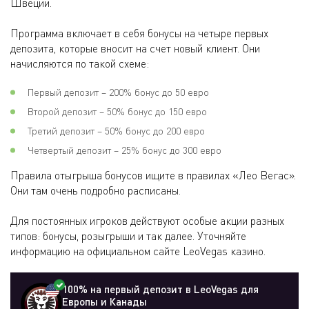
Швеции.
Программа включает в себя бонусы на четыре первых
депозита, которые вносит на счет новый клиент. Они
начисляются по такой схеме:
Первый депозит – 200% бонус до 50 евро
Второй депозит – 50% бонус до 150 евро
Третий депозит – 50% бонус до 200 евро
Четвертый депозит – 25% бонус до 300 евро
Правила отыгрыша бонусов ищите в правилах «Лео Вегас».
Они там очень подробно расписаны.
Для постоянных игроков действуют особые акции разных
типов: бонусы, розыгрыши и так далее. Уточняйте
информацию на официальном сайте LeoVegas казино.
100% на первый депозит в LeoVegas для
Европы и Канады