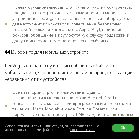
Полная функциональность: В отличие от многих конкурентов,
предлагающих ограниченные возможности на мобильных
устройствах, LeoVegas предоставляет полный набор функций
для настольных компьютеров: совершение безопасных
платежей (включая интеграцию с Apple Pay), получение
бонусов, обращение в круглосуточную службу поддержки и
доступ к инструментам ответственного гемблинга.
🎰 Выбор игр для мобильных устройств
LeoVegas создал одну из самых обширных библиотек
мобильных игр, что позволяет игрокам не пропускать акции
независимо от их устройства.
Все категории игр оптимизированы: Будь то
высоковариативные слоты, такие как Book of Dead и
Starburst, игры с массивными прогрессивными джекпотами,
такие как Mega Moolah и Mega Fortune Dreams, или
виртуальные настольные игры с RNG, каждая игра полностью
адаптирована для работы с сенсорным экраном.
Используя наши сайты или услуги, вы соглашаетесь на
ОК
Превосходство живого казино: Live Casino транслируется в
использование нами файлов cookie
(Узнать больше)
безупречном HD и специально адаптирован для