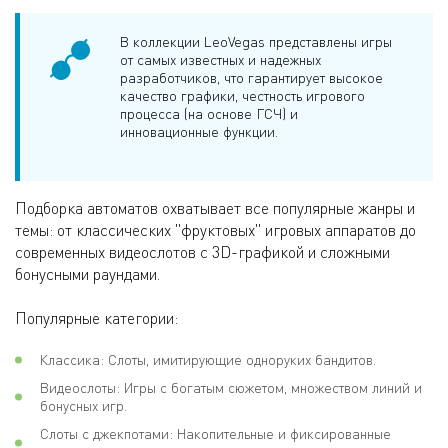
В коллекции LeoVegas представлены игры
от самых известных и надежных
разработчиков, что гарантирует высокое
качество графики, честность игрового
процесса (на основе ГСЧ) и
инновационные функции.
Подборка автоматов охватывает все популярные жанры и
темы: от классических "фруктовых" игровых аппаратов до
современных видеослотов с 3D-графикой и сложными
бонусными раундами.
Популярные категории:
Классика: Слоты, имитирующие одноруких бандитов.
Видеослоты: Игры с богатым сюжетом, множеством линий и
бонусных игр.
Слоты с джекпотами: Накопительные и фиксированные