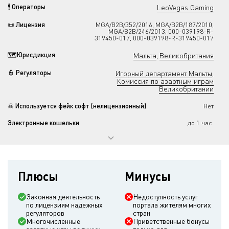
🕴 Операторы
LeoVegas Gaming
📜 Лицензия
MGA/B2B/352/2016, MGA/B2B/187/2010,
MGA/B2B/246/2013, 000-039198-R-
319450-017, 000-039198-R-319450-017
🗺️Юрисдикция
Мальта
,
Великобритания
👮 Регуляторы
Игорный департамент Мальты
,
Комиссия по азартным играм
Великобритании
☠ Используется фейк софт (нелицензионный)
Нет
Электронные кошельки
до 1 час.
💳 Банковские карты
до 2 дн.
🏦 Банковские счета
до 3 дн.
Плюсы
Минусы
Софт
+21
Лайв-платформы
Законная деятельность
Недоступность услуг
по лицензиям надежных
портала жителям многих
регуляторов
стран
Запрещено в странах
Афганистан,
Антильские о-ва,
Кипр,
Многочисленные
Приветственные бонусы
Эфиопия,
Ирак,
Иран,
Кувейт,
Сомали,