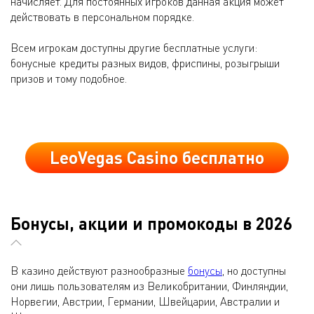
начисляет. Для постоянных игроков данная акция может
действовать в персональном порядке.
Всем игрокам доступны другие бесплатные услуги:
бонусные кредиты разных видов, фриспины, розыгрыши
призов и тому подобное.
LeoVegas Casino бесплатно
Бонусы, акции и промокоды в 2026
В казино действуют разнообразные
бонусы
, но доступны
они лишь пользователям из Великобритании, Финляндии,
Норвегии, Австрии, Германии, Швейцарии, Австралии и