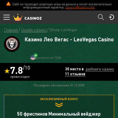
Сайт не проводит азартные игры на деньги и носит исключительно
LeoVegas Casino
ПЕРЕЙТИ
информационный характер.
support@casinoz.biz
Главная
Онлайн казино
Обзор LeoVegas
Казино Лео Вегас - LeoVegas Casino
Доступно из США
7.8
/10
30 место в
рейтинге казино
11 отзывов
превосходно
Последнее обновление 01.12.2025
ЭКСКЛЮЗИВНЫЙ БОНУС
50 фриспинов
Минимальный вейджер