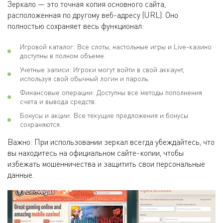
Зеркало — это точная копия основного сайта,
расположенная по другому веб-адресу (URL). Оно
полностью сохраняет весь функционал:
Игровой каталог: Все слоты, настольные игры и Live-казино
доступны в полном объеме.
Учетные записи: Игроки могут войти в свой аккаунт,
используя свой обычный логин и пароль.
Финансовые операции: Доступны все методы пополнения
счета и вывода средств.
Бонусы и акции: Все текущие предложения и бонусы
сохраняются.
Важно: При использовании зеркал всегда убеждайтесь, что
вы находитесь на официальном сайте-копии, чтобы
избежать мошенничества и защитить свои персональные
данные.