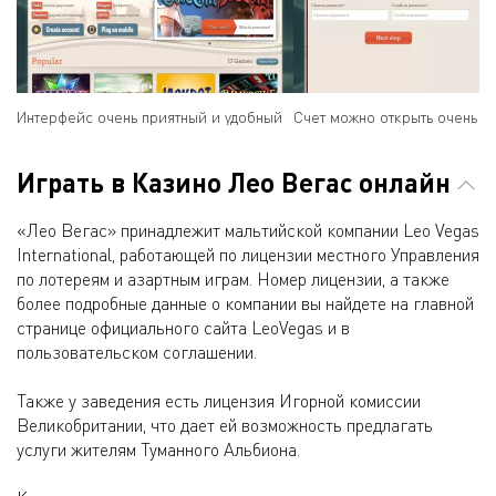
Интерфейс очень приятный и удобный
Счет можно открыть очень б
Играть в Казино Лео Вегас онлайн
«Лео Вегас» принадлежит мальтийской компании Leo Vegas
International, работающей по лицензии местного Управления
по лотереям и азартным играм. Номер лицензии, а также
более подробные данные о компании вы найдете на главной
странице официального сайта LeoVegas и в
пользовательском соглашении.
Также у заведения есть лицензия Игорной комиссии
Великобритании, что дает ей возможность предлагать
услуги жителям Туманного Альбиона.