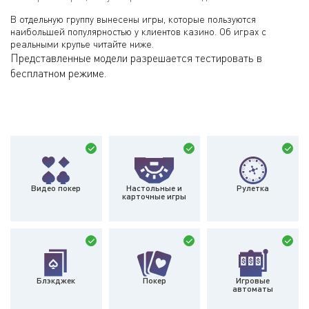
В отдельную группу вынесены игры, которые пользуются
наибольшей популярностью у клиентов казино. Об играх с
реальными крупье читайте ниже.
Представленные модели разрешается тестировать в
бесплатном режиме.
Видео покер
Настольные и
Рулетка
карточные игры
Блэкджек
Покер
Игровые
автоматы