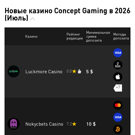
Новые казино Concept Gaming в 2026
(Июль)
Минимальная
Рейтинг
Методы
Казино
сумма
К
редакции
депозита
депозита
Luckmore Casino
5 $
0.0
+7
Nokycbets Casino
10 $
7.2