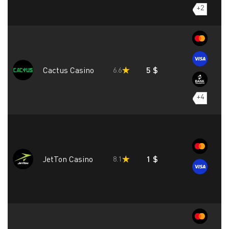
+2
Cactus Casino
5 $
6.6
+4
JetTon Casino
1 $
8.1