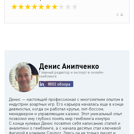
4
Денис Анипченко
Главный редактор и эксперт в онлайн-
гемблинге
8002 обзора
Денис — настоящий профессионал с многолетним опытом в
индустрии азартных игр. Его карьера началась еще в конце
девяностых, когда он работал крупье, пит-боссом,
менеджером и управляющим казино. Этот уникальный опыт
позволил ему глубоко понять мир гемблинга изнутри.
С конца нулевых Денис посвятил себя написанию статей и
аналитики о гемблинге, а с начала десятых стал ключевой
фигурой в команде Casinoz. Здесь он не только пишет и