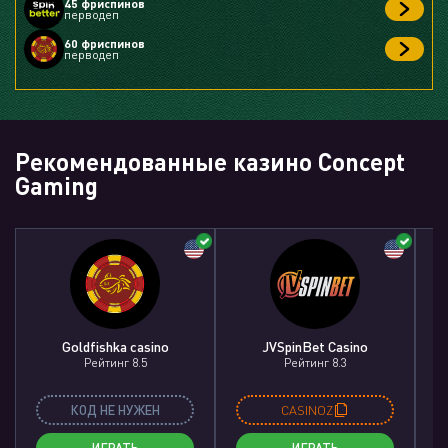
45 фриспинов
перводеп
60 фриспинов
перводеп
Рекомендованные казино Concept
Gaming
Goldfishka casino
JVSpinBet Casino
Рейтинг 8.5
Рейтинг 8.3
КОД НЕ НУЖЕН
CASINOZ