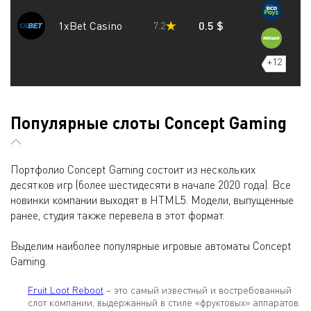
1xBet Casino
0.5 $
7.2
+12
Популярные слоты Concept Gaming
Портфолио Concept Gaming состоит из нескольких
десятков игр (более шестидесяти в начале 2020 года). Все
новинки компании выходят в HTML5. Модели, выпущенные
ранее, студия также перевела в этот формат.
Выделим наиболее популярные игровые автоматы Concept
Gaming.
Fruit Loot Reboot
– это самый известный и востребованный
слот компании, выдержанный в стиле «фруктовых» аппаратов.