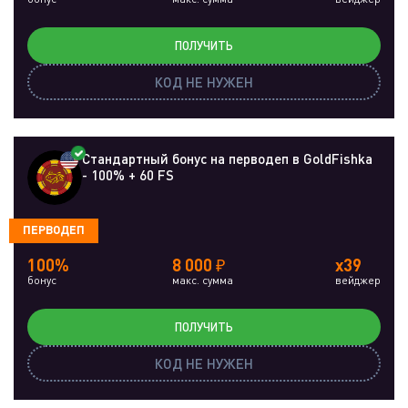
ПОЛУЧИТЬ
КОД НЕ НУЖЕН
Стандартный бонус на перводеп в GoldFishka
- 100% + 60 FS
ПЕРВОДЕП
100%
8 000 ₽
x39
бонус
макс. сумма
вейджер
ПОЛУЧИТЬ
КОД НЕ НУЖЕН