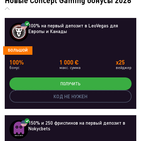
Новые Concept Gaming бонусы 2026
100% на первый депозит в LeoVegas для
Европы и Канады
БОЛЬШОЙ
100%
1 000 €
x25
бонус
макс. сумма
вейджер
ПОЛУЧИТЬ
КОД НЕ НУЖЕН
150% и 250 фриспинов на первый депозит в
Nokycbets