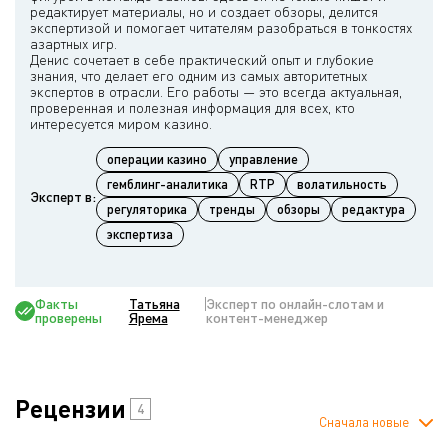
редактирует материалы, но и создает обзоры, делится
экспертизой и помогает читателям разобраться в тонкостях
азартных игр.
Денис сочетает в себе практический опыт и глубокие
знания, что делает его одним из самых авторитетных
экспертов в отрасли. Его работы — это всегда актуальная,
проверенная и полезная информация для всех, кто
операции казино
управление
гемблинг-аналитика
RTP
волатильность
Эксперт в:
регуляторика
тренды
обзоры
редактура
экспертиза
Факты
Татьяна
Эксперт по онлайн-слотам и
проверены
Ярема
контент-менеджер
Рецензии
4
Сначала новые