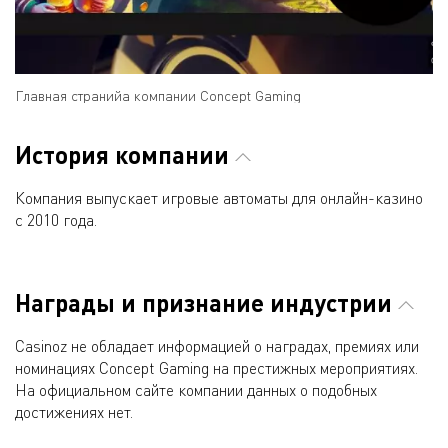
Главная странийа компании Concept Gaming
История компании
Компания выпускает игровые автоматы для онлайн-казино
с 2010 года.
Награды и признание индустрии
Casinoz не обладает информацией о наградах, премиях или
номинациях Concept Gaming на престижных мероприятиях.
На официальном сайте компании данных о подобных
достижениях нет.