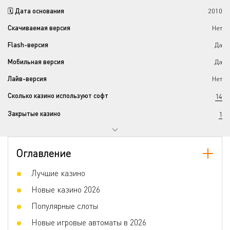
🗓️ Дата основания
2010
Скачиваемая версия
Нет
Flash-версия
Да
Мобильная версия
Да
Лайв-версия
Нет
Сколько казино используют софт
14
Закрытые казино
1
Юрисдикция
Мальта
,
Гибралтар
,
Остров Мэн
Оглавление
Контактные данные
Лучшие казино
🏠 Почтовый адрес
Unit 1, Fairwater Workshops, Norbury Rd,
Cardiff. CF5 3BG
Новые казино 2026
Email
Служба поддержки
Популярные слоты
Новые игровые автоматы в 2026
4402920568867
Телефоны
Служба поддержки