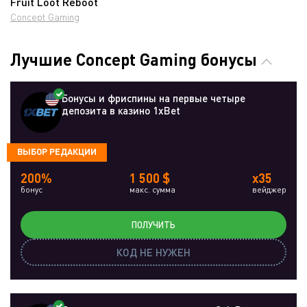
Fruit Loot Reboot
Concept Gaming
Лучшие Concept Gaming бонусы
Бонусы и фриспины на первые четыре
депозита в казино 1xBet
ВЫБОР РЕДАКЦИИ
200%
1 500 $
x35
бонус
макс. сумма
вейджер
ПОЛУЧИТЬ
КОД НЕ НУЖЕН