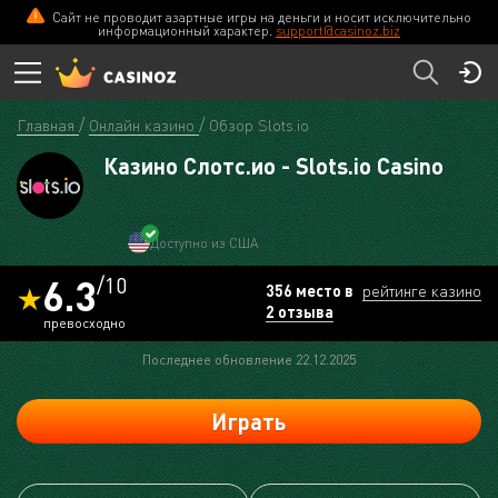
Сайт не проводит азартные игры на деньги и носит исключительно
Slots.io Casino
ПЕРЕЙТИ
информационный характер.
support@casinoz.biz
Главная
Онлайн казино
Обзор Slots.io
Казино Слотс.ио - Slots.io Casino
Доступно из США
6.3
/10
356 место в
рейтинге казино
2 отзыва
превосходно
Последнее обновление 22.12.2025
Играть