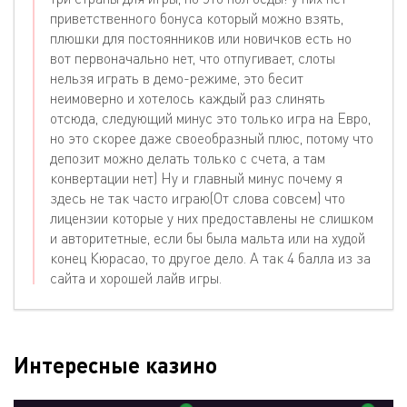
приветственного бонуса который можно взять,
плюшки для постоянников или новичков есть но
вот первоначально нет, что отпугивает, слоты
нельзя играть в демо-режиме, это бесит
неимоверно и хотелось каждый раз слинять
отсюда, следующий минус это только игра на Евро,
но это скорее даже своеобразный плюс, потому что
депозит можно делать только с счета, а там
конвертации нет) Ну и главный минус почему я
здесь не так часто играю(От слова совсем) что
лицензии которые у них предоставлены не слишком
и авторитетные, если бы была мальта или на худой
конец Кюрасао, то другое дело. А так 4 балла из за
сайта и хорошей лайв игры.
Интересные казино