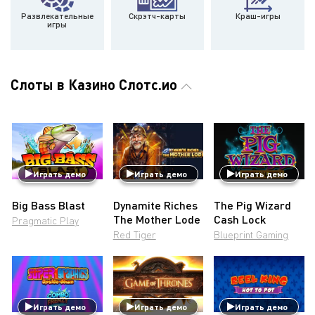
Развлекательные
Скрэтч-карты
Краш-игры
игры
Слоты в Казино Слотс.ио
Играть демо
Играть демо
Играть демо
Big Bass Blast
Dynamite Riches
The Pig Wizard
The Mother Lode
Cash Lock
Pragmatic Play
Red Tiger
Blueprint Gaming
Играть демо
Играть демо
Играть демо