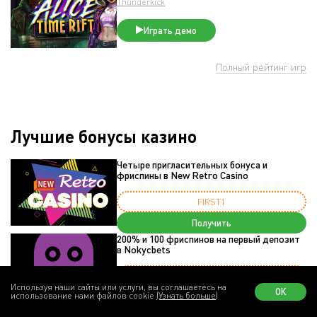
Thunderkick
Играть демо
Полный рейтинг игр
Лучшие бонусы казино
Четыре пригласительных бонуса и
фриспины в New Retro Casino
FIRST1
Получить
200% и 100 фриспинов на первый депозит
в Nokycbets
WIN200
Используя наши сайты или услуги, вы соглашаетесь на
ОК
использование нами файлов cookie
(Узнать больше)
Получить