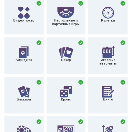
Видео покер
Настольные и
Рулетка
карточные игры
Блэкджек
Покер
Игровые
автоматы
Баккара
Крэпс
Бинго