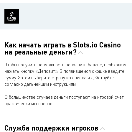
Как начать играть в Slots.io Casino
на реальные деньги?
Чтобы получить возможность пополнить баланс, необходимо
нажать кнопку «Депозит». В появившемся окошке введите
сумму. Затем выберите страну из списка и действуйте
согласно дальнейшим инструкциям.
В большинстве случаев деньги поступают на игровой счёт
практически мгновенно.
Служба поддержки игроков