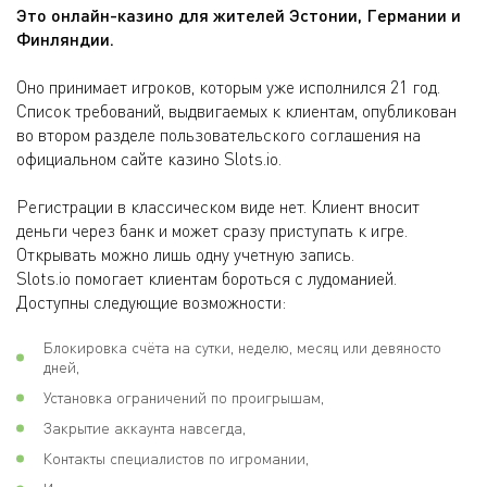
Это онлайн-казино для жителей Эстонии, Германии и
Финляндии.
Оно принимает игроков, которым уже исполнился 21 год.
Список требований, выдвигаемых к клиентам, опубликован
во втором разделе пользовательского соглашения на
официальном сайте казино Slots.io.
Регистрации в классическом виде нет. Клиент вносит
деньги через банк и может сразу приступать к игре.
Открывать можно лишь одну учетную запись.
Slots.io помогает клиентам бороться с лудоманией.
Доступны следующие возможности:
Блокировка счёта на сутки, неделю, месяц или девяносто
дней,
Установка ограничений по проигрышам,
Закрытие аккаунта навсегда,
Контакты специалистов по игромании,