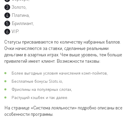
Золото,
Платина,
Бриллиант,
VIP.
Статусы присваиваются по количеству набранных баллов.
Очки начисляются за ставки, сделанные реальными
деньгами в азартных играх. Чем выше уровень, тем больше
привилегий имеет клиент. Возможности таковы:
Более выгодные условия начисления комп-пойнтов,
Бесплатные бонусы Slots.io,
Фриспины на популярных слотах,
Растущий кэшбек и так далее.
На странице «Система лояльности» подробно описаны все
особенности программы.