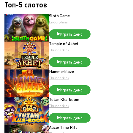
Топ-5 слотов
Sloth Game
Endorphina
Играть демо
Temple of Akhet
Thunderkick
Играть демо
Hammerblaze
Thunderkick
Играть демо
Tutan Kha-boom
Thunderkick
Играть демо
Alice: Time Rift