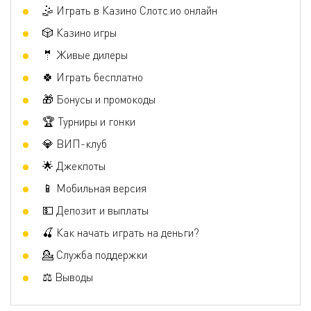
🤹 Играть в Казино Слотс.ио онлайн
🎲 Казино игры
🤵 Живые дилеры
🍀 Играть бесплатно
🎁 Бонусы и промокоды
🏆 Турниры и гонки
💎 ВИП-клуб
🌟 Джекпоты
📱 Мобильная версия
💵 Депозит и выплаты
🍒 Как начать играть на деньги?
💁 Служба поддержки
⚖ Выводы