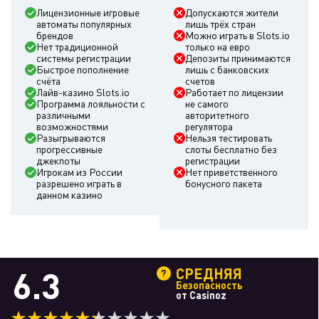
Лицензионные игровые
Допускаются жители
💳 Методы депозита
автоматы популярных
лишь трёх стран
брендов
Можно играть в Slots.io
Нет традиционной
только на евро
🏧 Методы вывода
системы регистрации
Депозиты принимаются
Быстрое пополнение
лишь с банковских
💰 Минимальная сумма депозита
10 €
счёта
счетов
Лайв-казино Slots.io
Работает по лицензии
Минимальная сумма вывода
Программа лояльности с
не самого
10 €
различными
авторитетного
возможностями
регулятора
Верификация при выводе
Да
Разыгрываются
Нельзя тестировать
прогрессивные
слоты бесплатно без
🙅 Разрешено самоисключение
Да
джекпоты
регистрации
Игрокам из России
Нет приветственного
🚫 Пожизненное самоисключение
Да
разрешено играть в
бонусного пакета
данном казино
Контактные данные
💁 Живой чат
Да
6.3
СРЕДНЯЯ
Служба поддержки
E-mail поддержки
Безопасность
от Casinoz