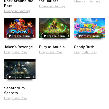
Rock Around the
for Dollars
Blueprint Gaming
Pots
Blueprint Gaming
Blueprint Gaming
Играть демо
Играть демо
Играть демо
Joker’s Revenge
Fury of Anubis
Candy Rush
Pragmatic Play
Pragmatic Play
Pragmatic Play
Играть демо
Sanatorium
Secrets
Pragmatic Play