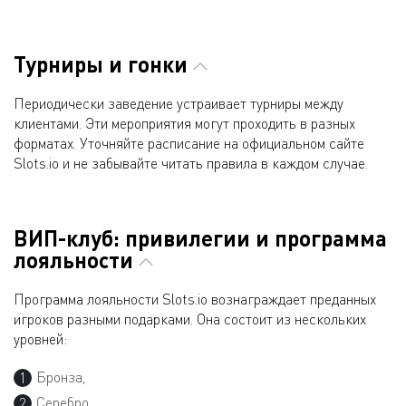
Турниры и гонки
Периодически заведение устраивает турниры между
клиентами. Эти мероприятия могут проходить в разных
форматах. Уточняйте расписание на официальном сайте
Slots.io и не забывайте читать правила в каждом случае.
ВИП-клуб: привилегии и программа
лояльности
Программа лояльности Slots.io вознаграждает преданных
игроков разными подарками. Она состоит из нескольких
уровней:
Бронза,
Серебро,