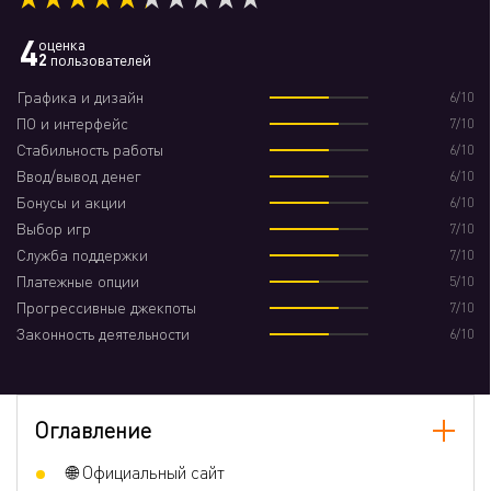
Зачет вейджера по играм
4
оценка
2
пользователей
Слоты (могут быть исключения)
100%
Графика и дизайн
6/10
ПО и интерфейс
7/10
Стабильность работы
6/10
Ввод/вывод денег
6/10
Бонусы и акции
6/10
Выбор игр
7/10
Служба поддержки
7/10
Платежные опции
5/10
Прогрессивные джекпоты
7/10
Законность деятельности
6/10
Оглавление
🌐 Официальный сайт