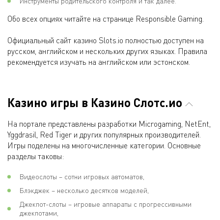
Инструменты родительского контроля и так далее.
Обо всех опциях читайте на странице Responsible Gaming.
Официальный сайт казино Slots.io полностью доступен на
русском, английском и нескольких других языках. Правила
рекомендуется изучать на английском или эстонском.
Казино игры в Казино Слотс.ио
На портале представлены разработки Microgaming, NetEnt,
Yggdrasil, Red Tiger и других популярных производителей.
Игры поделены на многочисленные категории. Основные
разделы таковы:
Видеослоты – сотни игровых автоматов,
Блэкджек – несколько десятков моделей,
Джекпот-слоты – игровые аппараты с прогрессивными
джекпотами,