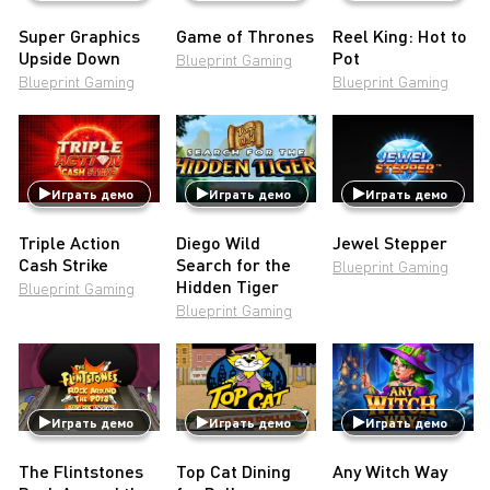
Super Graphics
Game of Thrones
Reel King: Hot to
Upside Down
Pot
Blueprint Gaming
Blueprint Gaming
Blueprint Gaming
Играть демо
Играть демо
Играть демо
Triple Action
Diego Wild
Jewel Stepper
Cash Strike
Search for the
Blueprint Gaming
Hidden Tiger
Blueprint Gaming
Blueprint Gaming
Играть демо
Играть демо
Играть демо
The Flintstones
Top Cat Dining
Any Witch Way