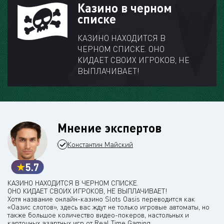
Казино в черном
списке
КАЗИНО НАХОДИТСЯ В
ЧЕРНОМ СПИСКЕ. ОНО
КИДАЕТ СВОИХ ИГРОКОВ, НЕ
ВЫПЛАЧИВАЕТ!
Мнение экспертов
Константин Майский
5.7
КАЗИНО НАХОДИТСЯ В ЧЕРНОМ СПИСКЕ.
ОНО КИДАЕТ СВОИХ ИГРОКОВ, НЕ ВЫПЛАЧИВАЕТ!
Хотя название онлайн-казино Slots Oasis переводится как
«Оазис слотов», здесь вас ждут не только игровые автоматы, но
также большое количество видео-покеров, настольных и
карточных азартных игр от Real Time Gaming.