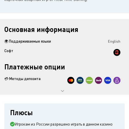
Основная информация
🌍 Поддерживаемые языки
English
Софт
Платежные опции
💳 Методы депозита
Плюсы
Игрокам из России разрешено играть в данном казино