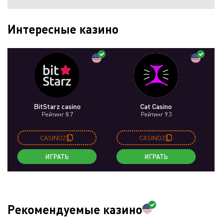
Интересные казино
BitStarz casino
Cat Casino
Рейтинг 8.7
Рейтинг 9.3
CASINOZ
CASINOZ
ИГРАТЬ
ИГРАТЬ
Рекомендуемые казино