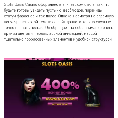
Slots Oasis Casino оформлено в египетском стиле, так что
будьте готовы увидеть пустыню, верблюдов, пирамиды,
статуи фараонов и так далее. Однако, несмотря на огромную
популярность этой тематики, сайт данного казино скучным
точно назвать нельзя. Он обращает на себя внимание очень
яркими цветами, первоклассной анимацией, массой
тщательно прорисованных элементов и удобной структурой.