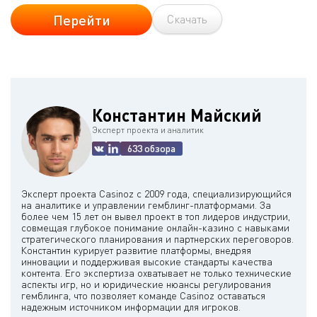
Перейти
Скачать
Константин Майский
Эксперт проекта и аналитик
633 обзора
Эксперт проекта Casinoz с 2009 года, специализирующийся
на аналитике и управлении гемблинг-платформами. За
более чем 15 лет он вывел проект в топ лидеров индустрии,
совмещая глубокое понимание онлайн-казино с навыками
стратегического планирования и партнерских переговоров.
Константин курирует развитие платформы, внедряя
инновации и поддерживая высокие стандарты качества
контента. Его экспертиза охватывает не только технические
аспекты игр, но и юридические нюансы регулирования
гемблинга, что позволяет команде Casinoz оставаться