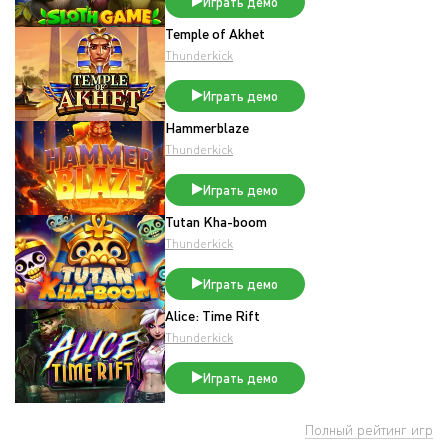
Играть демо
Temple of Akhet
Thunderkick
Играть демо
Hammerblaze
Thunderkick
Играть демо
Tutan Kha-boom
Thunderkick
Играть демо
Alice: Time Rift
Thunderkick
Играть демо
Полный рейтинг игр