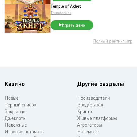
Temple of Akhet
Thunderkick
Играть демо
Полный рейтинг игр
Казино
Другие разделы
Новые
Производители
Черный список
Ввод/Вывод
Закрытые
Крипто
Джекпоты
Живые платформы
Надежные
Агрегаторы
Игровые автоматы
Наземные