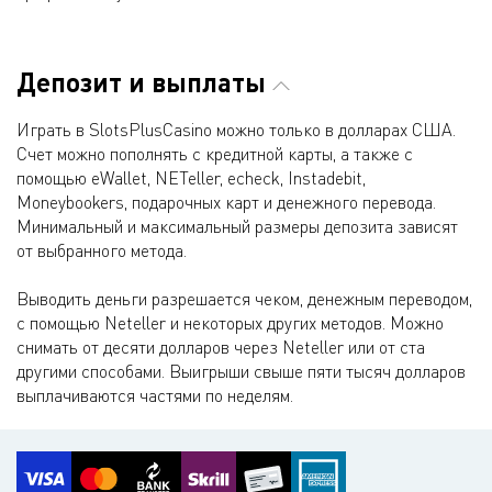
Депозит и выплаты
Играть в SlotsPlusCasino можно только в долларах США.
Счет можно пополнять с кредитной карты, а также с
помощью eWallet, NETeller, echeck, Instadebit,
Moneybookers, подарочных карт и денежного перевода.
Минимальный и максимальный размеры депозита зависят
от выбранного метода.
Выводить деньги разрешается чеком, денежным переводом,
с помощью Neteller и некоторых других методов. Можно
снимать от десяти долларов через Neteller или от ста
другими способами. Выигрыши свыше пяти тысяч долларов
выплачиваются частями по неделям.