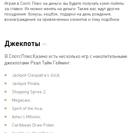
Играя в Слотс Плюс на деньги, вы будете получать комп-пойнты
за ставки. Их можно менять на деньги. Также вас ждут другие
поощрения: бонусы, кешбэк, подарки на день рождения,
вознаграждения за привлечённых клиентов и тому подобное.
Джекпоты
В СлотсПлюсКазино есть несколько игр с накопительными
джекпотами Реал Тайм Гейминг:
Jackpot Cleopatra's Gold,
Jackpot Pinata,
Shopping Spree 2,
Megasaur,
Spirit of the Inca,
Aztec's Millions,
Caribbean Draw Poker,