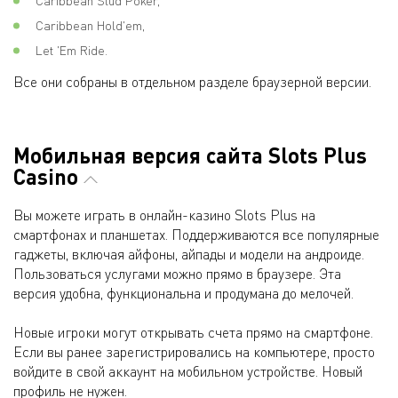
Caribbean Stud Poker,
Caribbean Hold'em,
Let 'Em Ride.
Все они собраны в отдельном разделе браузерной версии.
Мобильная версия сайта Slots Plus
Casino
Вы можете играть в онлайн-казино Slots Plus на
смартфонах и планшетах. Поддерживаются все популярные
гаджеты, включая айфоны, айпады и модели на андроиде.
Пользоваться услугами можно прямо в браузере. Эта
версия удобна, функциональна и продумана до мелочей.
Новые игроки могут открывать счета прямо на смартфоне.
Если вы ранее зарегистрировались на компьютере, просто
войдите в свой аккаунт на мобильном устройстве. Новый
профиль не нужен.