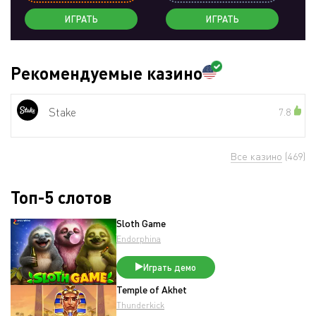
ИГРАТЬ
ИГРАТЬ
Рекомендуемые казино
Stake
7.8
Все казино
(469)
Топ-5 слотов
Sloth Game
Endorphina
Играть демо
Temple of Akhet
Thunderkick