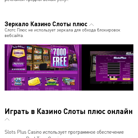
Зеркало Казино Слоты плюс
Слотс Плюс не использует зеркала для обхода блокировок
вебсайта.
Играть в Казино Слоты плюс онлайн
Slots Plus Casino использует программное обеспечение