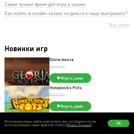
Самое лучшее время для игры в казино
Как играть в онлайн-казино на деньги и чаще выигрывать?
Все статьи
Новинки игр
Gloria Invicta
Quickspin
Играть демо
Honeylock’s Pots
Quickspin
Играть демо
Hammerblaze
Используя наши сайты или услуги, вы соглашаетесь на
Thunderkick
ОК
использование нами файлов cookie
(Узнать больше)