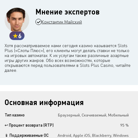
Мнение экспертов
Константин Майский
6
Хотя рассматриваемое нами сегодня казино называется Slots
Plus («Слоты Плюс»), его клиенты могут делать ставки не только
на игровых автоматах. К их услугам также различные азартные
игры других жанров. Обо всех возможностях, которые
открываются перед пользователями в Slots Plus Casino, читайте
далее.
Основная информация
Тип казино
Браузерный, Скачиваемый, Мобильный
↩️ Процент возврата (RTP)
95 %
📱 Поддерживаемые ОС
Android, Apple iOS, Blackberry, Windows