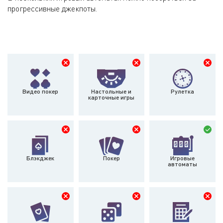
прогрессивные джекпоты.
Видео покер
Настольные и
Рулетка
карточные игры
Блэкджек
Покер
Игровые
автоматы