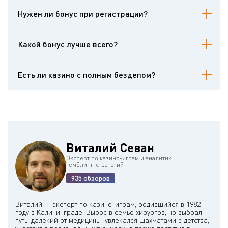
Нужен ли бонус при регистрации?
Конечно, ведь он поможет начать играть в казино с
минимальными затратами
Какой бонус лучше всего?
Бездеп и его разновидности. Однако тут следует обратить
внимание на размеры вейджера
Есть ли казино с полным бездепом?
Такое найти очень непросто. Придется скорее всего ждать
акционного предложения
Виталий Севан
Эксперт по казино-играм и аналитик
гемблинг-стратегий
935 обзоров
Виталий — эксперт по казино-играм, родившийся в 1982
году в Калининграде. Вырос в семье хирургов, но выбрал
путь, далекий от медицины: увлекался шахматами с детства,