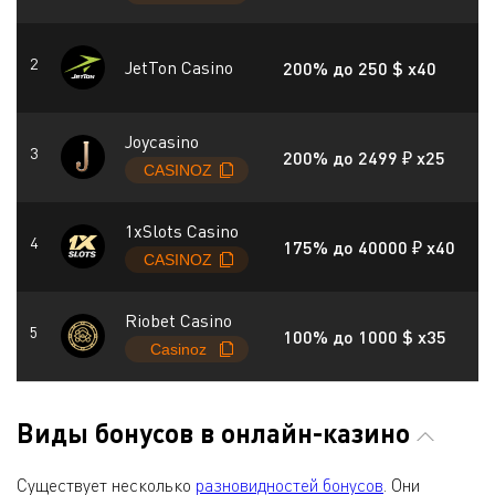
JetTon Casino
200% до 250 $ x40
Joycasino
200% до 2499 ₽ x25
1xSlots Casino
175% до 40000 ₽ x40
Riobet Casino
100% до 1000 $ x35
Виды бонусов в онлайн-казино
Существует несколько
разновидностей бонусов
. Они