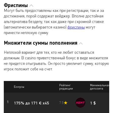
Фриспины
Могут быть предоставлены как при регистрации, так и за
достижения, порой содержат вейджер. Вполне достойная
альтернатива бездепу, так как даже при скромной ставке
(автоматически выбирается казино)
фриспины
могут
принести неплохую сумму.
Множители суммы пополнения
Неплохой вариант для тех, кто не любит оставаться
должным. В casino приветственный бонус в виде множителя
не придется отыгрывать. Он просто увеличит сумму, которую
игрок положит себе на счет.
Рейтинг
Минимальная с
Бонусы
редакции
депозита
175% до 171 € x45
7.5
1 $