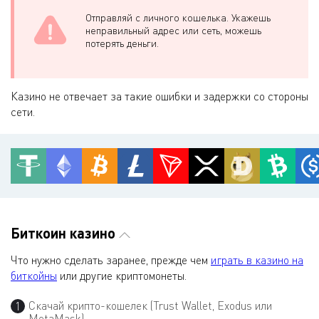
Отправляй с личного кошелька. Укажешь
неправильный адрес или сеть, можешь
потерять деньги.
Казино не отвечает за такие ошибки и задержки со стороны
сети.
Биткоин казино
Что нужно сделать заранее, прежде чем
играть в казино на
биткойны
или другие криптомонеты.
Скачай крипто-кошелек (Trust Wallet, Exodus или
MetaMask).