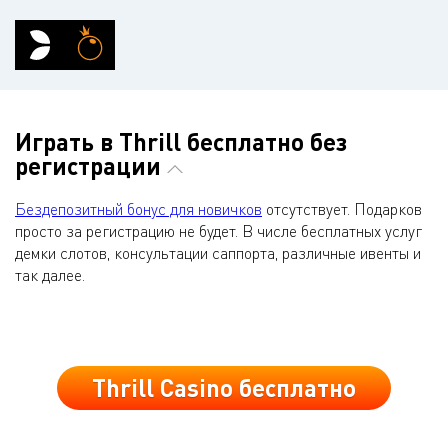
Играть в Thrill бесплатно без
регистрации
Бездепозитный бонус для новичков
отсутствует. Подарков
просто за регистрацию не будет. В числе бесплатных услуг
демки слотов, консультации саппорта, различные ивенты и
так далее.
Thrill Casino бесплатно