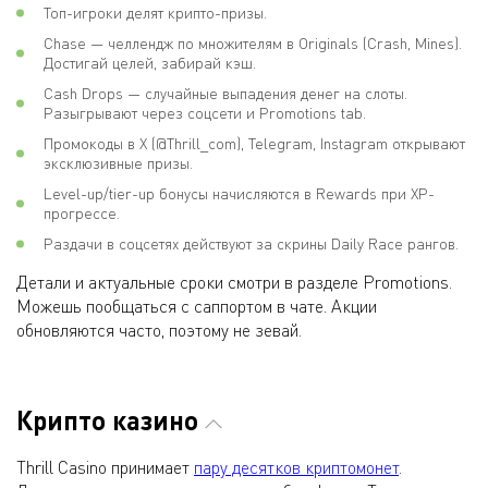
Топ-игроки делят крипто-призы. ​
Chase — челлендж по множителям в Originals (Crash, Mines).
Достигай целей, забирай кэш.
​ Cash Drops — случайные выпадения денег на слоты.
Разыгрывают через соцсети и Promotions tab. ​
Промокоды в X (@Thrill_com), Telegram, Instagram открывают
эксклюзивные призы.
Level-up/tier-up бонусы начисляются в Rewards при XP-
прогрессе.
Раздачи в соцсетях действуют за скрины Daily Race рангов.
Детали и актуальные сроки смотри в разделе Promotions.
Можешь пообщаться с саппортом в чате. Акции
обновляются часто, поэтому не зевай.
Крипто казино
Thrill Casino принимает
пару десятков криптомонет
.