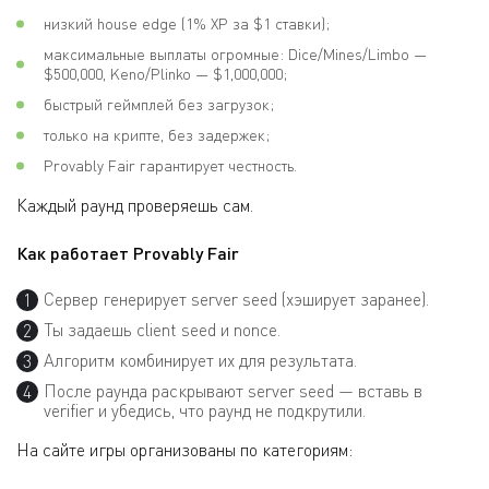
низкий house edge (1% XP за $1 ставки);
максимальные выплаты огромные: Dice/Mines/Limbo —
$500,000, Keno/Plinko — $1,000,000;
быстрый геймплей без загрузок;
только на крипте, без задержек;
Provably Fair гарантирует честность.
Каждый раунд проверяешь сам. ​
Как работает Provably Fair
Сервер генерирует server seed (хэширует заранее).
Ты задаешь client seed и nonce.
Алгоритм комбинирует их для результата.
После раунда раскрывают server seed — вставь в
verifier и убедись, что раунд не подкрутили.
На сайте игры организованы по категориям: