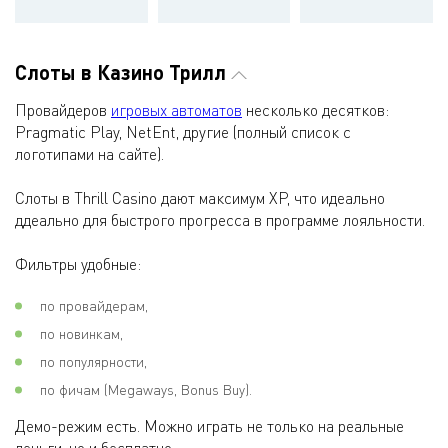
Слоты в Казино Трилл
Провайдеров
игровых автоматов
несколько десятков:
Pragmatic Play, NetEnt, другие (полный список с
логотипами на сайте).
Слоты в Thrill Casino дают максимум XP, что идеально
ддеально для быстрого прогресса в программе лояльности. ​
Фильтры удобные:
по провайдерам,
по новинкам,
по популярности,
по фичам (Megaways, Bonus Buy).
Демо-режим есть. Можно играть не только на реальные