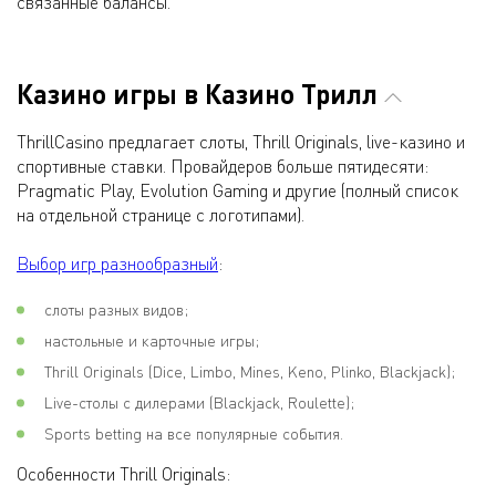
связанные балансы.
Казино игры в Казино Трилл
ThrillCasino предлагает слоты, Thrill Originals, live-казино и
спортивные ставки. Провайдеров больше пятидесяти:
Pragmatic Play, Evolution Gaming и другие (полный список
на отдельной странице с логотипами). ​
Выбор игр разнообразный
:
слоты разных видов;
настольные и карточные игры;
Thrill Originals (Dice, Limbo, Mines, Keno, Plinko, Blackjack);
Live-столы с дилерами (Blackjack, Roulette);
Sports betting на все популярные события.
Особенности Thrill Originals: