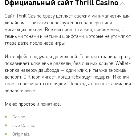
Официальный сайт Thrill Casino
Сайт Thrill Casino сразу цепляет свежим минималистичным
дизайном — никаких перегруженных баннеров или
мигающих реклам. Все выглядит стильно, современно, с
темными тонами и четкими шрифтами, которые не утомляют
глаза даже после часа игры.
Интерфейс продумали до мелочей. Главная страница сразу
показывает ключевые разделы, без лишних кликов. Wallet-
кнопка наверху дашборда — один клик, и ты уже вносишь
депозит. Gift icon мигает, когда тебя ждут подарки. Иконки
твоего профиля также рядом. Переходы плавные, анимации
ненавязчивые.
Меню простое и понятное:
Casino,
Live Casino,
Originals,