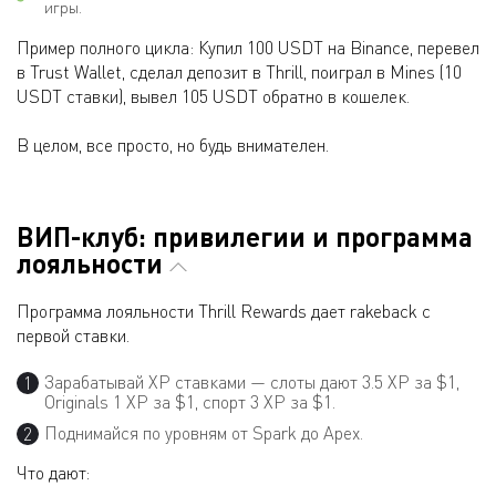
игры.
Пример полного цикла: Купил 100 USDT на Binance, перевел
в Trust Wallet, сделал депозит в Thrill, поиграл в Mines (10
USDT ставки), вывел 105 USDT обратно в кошелек.
В целом, все просто, но будь внимателен.
ВИП-клуб: привилегии и программа
лояльности
Программа лояльности Thrill Rewards дает rakeback с
первой ставки.
Зарабатывай XP ставками — слоты дают 3.5 XP за $1,
Originals 1 XP за $1, спорт 3 XP за $1.
Поднимайся по уровням от Spark до Apex.​
Что дают: