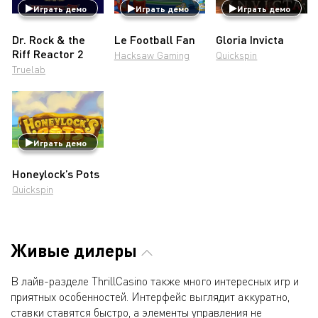
Играть демо
Играть демо
Играть демо
Dr. Rock & the
Le Football Fan
Gloria Invicta
Riff Reactor 2
Hacksaw Gaming
Quickspin
Truelab
Играть демо
Honeylock’s Pots
Quickspin
Живые дилеры
В лайв-разделе ThrillCasino также много интересных игр и
приятных особенностей. Интерфейс выглядит аккуратно,
ставки ставятся быстро, а элементы управления не