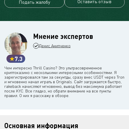
Оставить отзыв
Подать жалобу
Мнение экспертов
Денис Анипченко
7.3
Чем интересно Thrill Casino? Это ультрасовременное
криптоказино с несколькими интересными особенностями. Я
зарегистрировался там за секунтды, сразу внес USDT через Tron
и мгновенно начал играть в Originals. Сайт загружается быстро,
rakeback начисляют мгновенно, вывод без максимума работает
после KYC. Все гладко, но обрати внимание на все пункты
правил. О них я расскажу в обзоре.
Основная информация