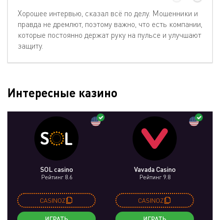
Хорошее интервью, сказал всё по делу. Мошенники и
правда не дремлют, поэтому важно, что есть компании,
которые постоянно держат руку на пульсе и улучшают
защиту.
Интересные казино
SOL casino
Vavada Casino
Рейтинг 8.6
Рейтинг 9.8
CASINOZ
CASINOZ
ИГРАТЬ
ИГРАТЬ