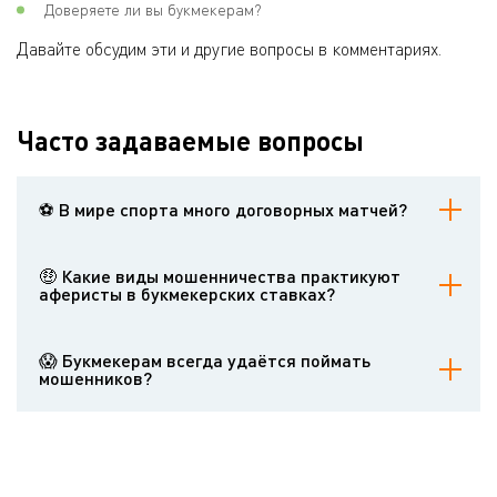
Доверяете ли вы букмекерам?
Давайте обсудим эти и другие вопросы в комментариях.
Часто задаваемые вопросы
⚽ В мире спорта много договорных матчей?
Договорные матчи – это одна из главных бед в современном
спорте. Они проникли во все сферы и очень мешают развитию
🤑 Какие виды мошенничества практикуют
индустрии.
аферисты в букмекерских ставках?
Они ищут информацию о договорных матчах, находят «вилки»,
пытаются делать ставки сразу по завершению события,
😱 Букмекерам всегда удаётся поймать
занимаются бонус-хантингом и практикуют другие методики,
мошенников?
запрещённые правилами.
Конечно, нет. Аферистов в мире спортивных ставок очень много.
Поймать их всех нереально – по крайней мере, на данном этапе
развития данной сферы.