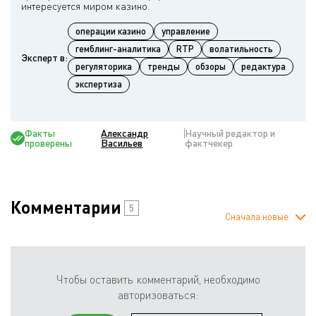
операции казино
управление
гемблинг-аналитика
RTP
волатильность
Эксперт в:
регуляторика
тренды
обзоры
редактура
экспертиза
Факты
Александр
Научный редактор и
проверены
Васильев
фактчекер
Комментарии
5
Сначала новые
Чтобы оставить комментарий, необходимо
авторизоваться: