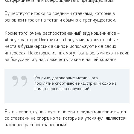
коэффициенты или коэффициенты с преимуществом.
Существуют игроки со средними ставками, которые в
основном играют на тотал и обычно с преимуществом.
Кроме того, очень распространенный вид мошенников –
«бонус-хантер». Охотники за бонусами находят слабые
места в букмекерских акциях и используют их в своих
интересах. Некоторые из них могут быть белыми охотниками
за бонусами, и у нас даже есть такие в нашей команде.
Конечно, договорные матчи – это
проклятие спортивной индустрии и одно из
самых серьезных нарушений.
Естественно, существует еще много видов мошенничества
со ставками на спорт, но те, которые я упомянул, являются
наиболее распространенными.