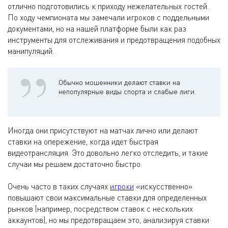
отлично подготовились к приходу нежелательных гостей.
По ходу чемпионата мы замечали игроков с поддельными
документами, но на нашей платформе были как раз
инструменты для отслеживания и предотвращения подобных
манипуляций.
Обычно мошенники делают ставки на
непопулярные виды спорта и слабые лиги.
Иногда они присутствуют на матчах лично или делают
ставки на опережение, когда идет быстрая
видеотрансляция. Это довольно легко отследить, и такие
случаи мы решаем достаточно быстро.
Очень часто в таких случаях
игроки
«искусственно»
повышают свои максимальные ставки для определенных
рынков (например, посредством ставок с нескольких
аккаунтов), но мы предотвращаем это, анализируя ставки