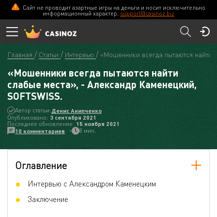
Сайт не проводит азартные игры на деньги и носит исключительно
информационный характер.
support@casinoz.biz
Главная
Статьи
Интервью
«Мошенники всегда пытаются найти с
«Мошенники всегда пытаются найти
слабые места», - Александр Каменецкий,
SOFTSWISS.
Автор статьи:
Денис Анипченко
Опубликовано:
3 сентября 2021
Последнее обновление:
15 ноября 2021
8 мин.
10 комментариев
Оглавление
Интервью с Александром Каменецким
Заключение