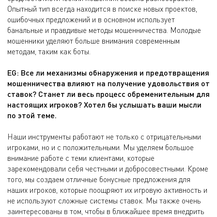
Опытный тип всегда находится в поиске новых проектов,
ошибочных предложений и в основном использует
банальные и правдивые методы мошенничества. Молодые
мошенники уделяют больше внимания современным
методам, таким как боты.
EG: Все ли механизмы обнаружения и предотвращения
мошенничества влияют на получение удовольствия от
ставок? Станет ли весь процесс обременительным для
настоящих игроков? Хотел бы услышать ваши мысли
по этой теме.
Наши инструменты работают не только с отрицательными
игроками, но и с положительными. Мы уделяем большое
внимание работе с теми клиентами, которые
зарекомендовали себя честными и добросовестными. Кроме
того, мы создаем отличные бонусные предложения для
наших игроков, которые поощряют их игровую активность и
не используют сложные системы ставок. Мы также очень
заинтересованы в том, чтобы в ближайшее время внедрить