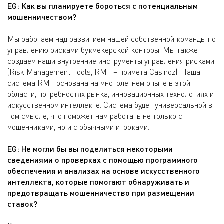
EG: Как вы планируете бороться с потенциальным
мошенничеством?
Мы работаем над развитием нашей собственной команды по
управлению рисками букмекерской конторы. Мы также
создаем наши внутренние инструменты управления рисками
(Risk Management Tools, RMT – примета Casinoz). Наша
система RMT основана на многолетнем опыте в этой
области, потребностях рынка, инновационных технологиях и
искусственном интеллекте. Система будет универсальной в
том смысле, что поможет нам работать не только с
мошенниками, но и с обычными игроками.
EG: Не могли бы вы поделиться некоторыми
сведениями о проверках с помощью программного
обеспечения и анализах на основе искусственного
интеллекта, которые помогают обнаруживать и
предотвращать мошенничество при размещении
ставок?