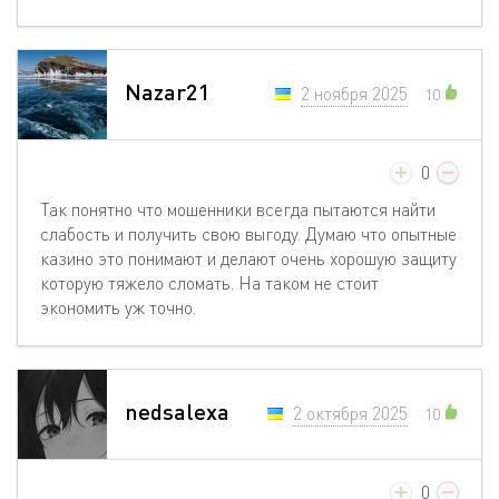
Nazar21
2 ноября 2025
10
0
Так понятно что мошенники всегда пытаются найти
слабость и получить свою выгоду. Думаю что опытные
казино это понимают и делают очень хорошую защиту
которую тяжело сломать. На таком не стоит
экономить уж точно.
nedsalexa
2 октября 2025
10
0