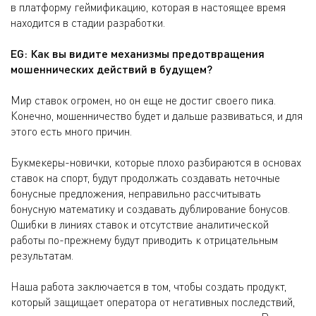
в платформу геймификацию, которая в настоящее время
находится в стадии разработки.
EG: Как вы видите механизмы предотвращения
мошеннических действий в будущем?
Мир ставок огромен, но он еще не достиг своего пика.
Конечно, мошенничество будет и дальше развиваться, и для
этого есть много причин.
Букмекеры-новички, которые плохо разбираются в основах
ставок на спорт, будут продолжать создавать неточные
бонусные предложения, неправильно рассчитывать
бонусную математику и создавать дублирование бонусов.
Ошибки в линиях ставок и отсутствие аналитической
работы по-прежнему будут приводить к отрицательным
результатам.
Наша работа заключается в том, чтобы создать продукт,
который защищает оператора от негативных последствий,