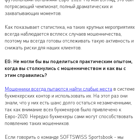
потрясающий чемпионат, полный драматических и
захватывающих моментов.
Как показывает статистика, на таких крупных мероприятиях
всегда наблюдается всплеск случаев мошенничества,
поэтому мы всегда готовы отслеживать такую активность и
снижать риски для наших клиентов.
EG: Не могли бы вы поделиться практическим опытом,
когда вы столкнулись с мошенничеством и как вы с
этим справились?
Мошенники всегда пытаются найти слабые места
в системе
букмекерских контор и использовать их. На этот раз они
знали, что у них есть шанс долго остаться незамеченными,
так как внимание всех букмекеров было привлечено к
Евро-2020. Нередко букмекеры сами могут способствовать
появлению таких мошенников.
Если говорить о команде SOFTSWISS Sportsbook - мы