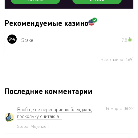
Рекомендуемые казино
Stake
7.8
Все казино
(469)
Последние комментарии
14 мартa 08:22
Вообще не перевариваю блекджек,
поскольку считаю э...
StepanMejenzeff