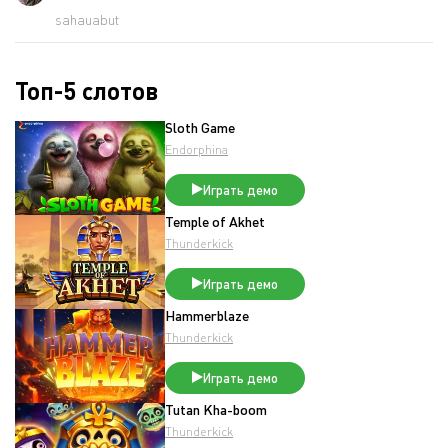
sahauabut
Топ-5 слотов
Sloth Game
Endorphina
Играть демо
Temple of Akhet
Thunderkick
Играть демо
Hammerblaze
Thunderkick
Играть демо
Tutan Kha-boom
Thunderkick