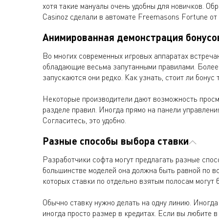
хотя такие мануалы очень удобны для новичков. Об
Casinoz сделали в автомате Freemasons Fortune о
Анимированная демонстрация бонусо
Во многих современных игровых аппаратах встреча
обладающие весьма запутанными правилами. Более т
запускаются они редко. Как узнать, стоит ли бонус 
Некоторые производители дают возможность просм
разделе правил. Иногда прямо на панели управлени
Согласитесь, это удобно.
Разные способы выбора ставки
Разработчики софта могут предлагать разные спос
большинстве моделей она должна быть равной по вс
которых ставки по отдельно взятым полосам могут 
Обычно ставку нужно делать на одну линию. Иногда
иногда просто размер в кредитах. Если вы любите в