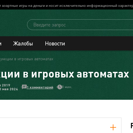
т азартные игры на деньги и носит исключительно информационный характе
и
Жалобы
Новости
ункции в игровых автоматах
ции в игровых автоматах
я 2019
8 мин.
1 комментарий
0 мая 2024