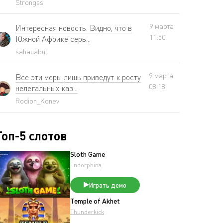
Strongss
9 мартa
Интересная новость. Видно, что в
11:50
Южной Африке серь...
sahauabut
9 мартa
Все эти меры лишь приведут к росту
08:18
нелегальных каз...
Rodion_Konev
Топ-5 слотов
Sloth Game
Endorphina
Играть демо
Temple of Akhet
Thunderkick