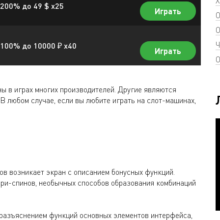
Х
200% до 49 $ x25
Играть
О
О
Ч
100% до 10000 ₽ x40
Играть
О
ы в играх многих производителей. Другие являются
В любом случае, если вы любите играть на слот-машинах,
ов возникает экран с описанием бонусных функций.
ри-спинов, необычных способов образования комбинаций
 разъяснением функций основных элементов интерфейса,