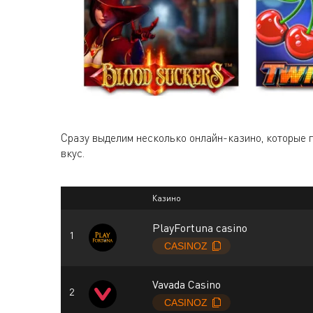
Сразу выделим несколько онлайн-казино, которые 
вкус.
Казино
PlayFortuna casino
Vavada Casino