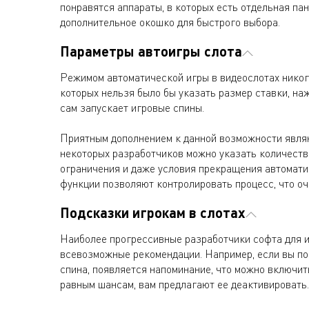
понравятся аппараты, в которых есть отдельная па
дополнительное окошко для быстрого выбора.
Параметры автоигры слота
Режимом автоматической игры в видеослотах никого
которых нельзя было бы указать размер ставки, наж
сам запускает игровые спины.
Приятным дополнением к данной возможности являю
некоторых разработчиков можно указать количеств
ограничения и даже условия прекращения автоматич
функции позволяют контролировать процесс, что оч
Подсказки игрокам в слотах
Наиболее прогрессивные разработчики софта для и
всевозможные рекомендации. Например, если вы по
спина, появляется напоминание, что можно включить
равным шансам, вам предлагают ее деактивировать.