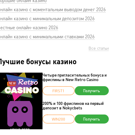
орошие онлайн казино
нлайн казино с моментальным выводом денег 2026
нлайн казино с минимальным депозитом 2026
естные онлайн-казино 2026
нлайн казино с минимальными ставками 2026
Все статьи
Лучшие бонусы казино
Четыре пригласительных бонуса и
фриспины в New Retro Casino
FIRST1
Получить
200% и 100 фриспинов на первый
депозит в Nokycbets
WIN200
Получить