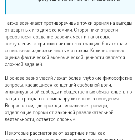
Также возникают противоречивые точки зрения на выгоды
от азартных игр для экономики. Сторонники отрасли
превозносят создание рабочих мест и налоговые
поступления, а критики считают экстракцию богатства и
социальные издержки чистым оттоком. Количественная
оценка фактической экономической ценности является
сложной задачей.
В основе разногласий лежат более глубокие философские
вопросы, касающиеся концепций свободной воли,
индивидуальной свободы и общественных обязательств по
защите граждан от саморазрушительного поведения.
Вопрос о том, где проходят моральные границы,
отделяющие пороки от законной развлекательной
деятельности, остается спорным.
Некоторые рассматривают азартные игры как
неприемлемую регрессивную экономическую политику.