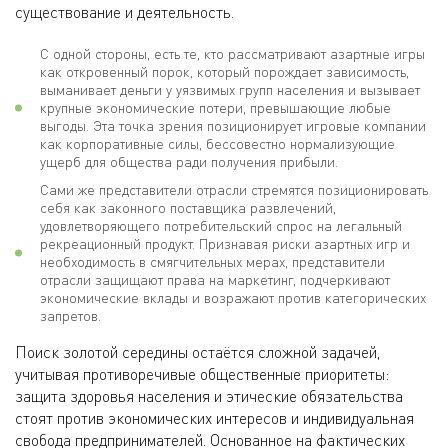
существование и деятельность.
С одной стороны, есть те, кто рассматривают азартные игры
как откровенный порок, который порождает зависимость,
выманивает деньги у уязвимых групп населения и вызывает
крупные экономические потери, превышающие любые
выгоды. Эта точка зрения позиционирует игровые компании
как корпоративные силы, бессовестно нормализующие
ущерб для общества ради получения прибыли.
Сами же представители отрасли стремятся позиционировать
себя как законного поставщика развлечений,
удовлетворяющего потребительский спрос на легальный
рекреационный продукт. Признавая риски азартных игр и
необходимость в смягчительных мерах, представители
отрасли защищают права на маркетинг, подчеркивают
экономические вклады и возражают против категорических
запретов.
Поиск золотой середины остаётся сложной задачей,
учитывая противоречивые общественные приоритеты:
защита здоровья населения и этические обязательства
стоят против экономических интересов и индивидуальная
свобода предпринимателей. Основанное на фактических