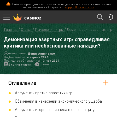
Сайт не проводит азартные игры на деньги и носит исключительно
информационный характер.
support@casinoz.biz
Главная
Статьи
Психология игры
Демонизация азартных игр: 
Демонизация азартных игр: справедливая
критика или необоснованные нападки?
Автор статьи:
Денис Анипченко
Опубликовано:
4 апреля 2024
Последнее обновление:
13 мая 2024
13 мин.
4 комментария
Оглавление
Аргументы против азартных игр
Обвинения в нанесении экономического ущерба
Аргументы игорного бизнеса в свою защиту