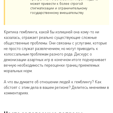
может привести к более строгой
стигматизации и ограничительному
государственному вмешательству.
Критика гемблинга, какой бы излишней она кому-то ни
казалась, отражает реально существующие сложные
общественные проблемы. Они связаны с услугами, которые
не просто служат развлечением, но могут приводить к
колоссальным проблемам разного рода. Дискурс о
демонизации азартных игр в конечном итоге подчеркивает
вечную необходимость переоценки границ приемлемых
моральных норм.
А что вы думаете об отношении людей к гемблингу? Как
обстоят с этим дела в вашем регионе? Делитесь мнениями в
комментариях.