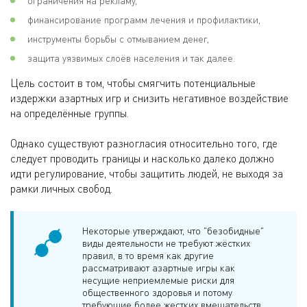
ограничения на рекламу,
финансирование программ лечения и профилактики,
инструменты борьбы с отмыванием денег,
защита уязвимых слоёв населения и так далее.
Цель состоит в том, чтобы смягчить потенциальные
издержки азартных игр и снизить негативное воздействие
на определённые группы.
Однако существуют разногласия относительно того, где
следует проводить границы и насколько далеко должно
идти регулирование, чтобы защитить людей, не выходя за
рамки личных свобод.
Некоторые утверждают, что "безобидные"
виды деятельности не требуют жёстких
правил, в то время как другие
рассматривают азартные игры как
несущие неприемлемые риски для
общественного здоровья и потому
требующие более жестких вмешательств.