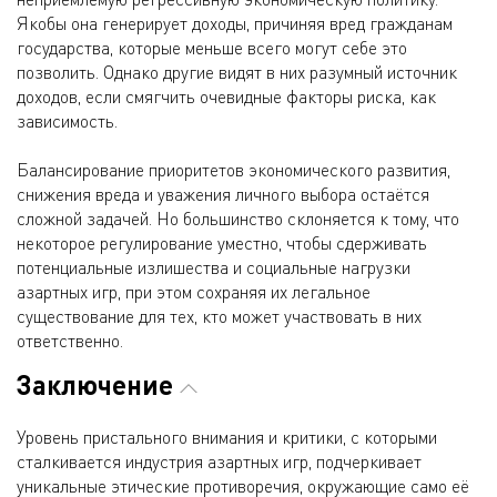
Якобы она генерирует доходы, причиняя вред гражданам
государства, которые меньше всего могут себе это
позволить. Однако другие видят в них разумный источник
доходов, если смягчить очевидные факторы риска, как
зависимость.
Балансирование приоритетов экономического развития,
снижения вреда и уважения личного выбора остаётся
сложной задачей. Но большинство склоняется к тому, что
некоторое регулирование уместно, чтобы сдерживать
потенциальные излишества и социальные нагрузки
азартных игр, при этом сохраняя их легальное
существование для тех, кто может участвовать в них
ответственно.
Заключение
Уровень пристального внимания и критики, с которыми
сталкивается индустрия азартных игр, подчеркивает
уникальные этические противоречия, окружающие само её