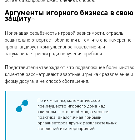
Аргументы игорного бизнеса в свою
защиту
Признавая серьёзность игровой зависимости, отрасль
решительно отвергает обвинения в том, что она намеренно
пропагандирует компульсивное поведение или
затуманивает риски ради получения прибыли.
Представители утверждают, что подавляющее большинство
клиентов рассматривают азартные игры как развлечение и
форму досуга, а не способ обогащения.
По их мнению, математическое
преимущество игорного дома над
клиентом — это не обман, а честная
практика, аналогичная прибыли
организаторов других развлекательных
заведений или мероприятий.