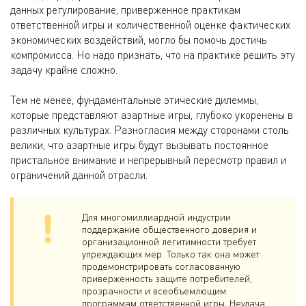
данных регулирование, приверженное практикам
ответственной игры и количественной оценке фактических
экономических воздействий, могло бы помочь достичь
компромисса. Но надо признать, что на практике решить эту
задачу крайне сложно.
Тем не менее, фундаментальные этические дилеммы,
которые представляют азартные игры, глубоко укоренены в
различных культурах. Разногласия между сторонами столь
велики, что азартные игры будут вызывать постоянное
пристальное внимание и непрерывный пересмотр правил и
ограничений данной отрасли.
Для многомиллиардной индустрии
поддержание общественного доверия и
организационной легитимности требует
упреждающих мер. Только так она может
продемонстрировать согласованную
приверженность защите потребителей,
прозрачности и всеобъемлющим
программам ответственной игры. Неудача