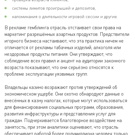
системы лимитов проигрышей и депозитов,
напоминания о длительности игровой сессии и другие.
В рекламе гемблинга отрасль отстаивает свои права на
маркетинг разрешённых азартных продуктов. Предствители
игорного бизнеса настаивают, что эта практика ничем не
отличается от рекламы табачных изделий, алкоголя или
нездоровые продукты питания. Они утверждают, что
соблюдение всех правил и акцент на аудитории законного
возраста показывают, что они серьёзно относятся к
проблеме эксплуатации уязвимых групп.
Владельцы казино возражают против утверждений об
экономическом ущербе. Они охотно обнародуют данные о
внесённых в казну налогах, которые могут использоваться
для финансирования социальных программ, образования,
развития инфраструктуры и представления услуг для
граждан. Подчеркивается благотворное воздействие на
занятость, при этом аналитики оценивают, что отрасль
обеспечивает работой более полумиллиона человек только