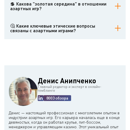
азартных игра, создании качественных рабочих мест и общий
💲 Какова "золотая середина" в отношении
вклад в экономику. Они утверждают, что издержки
азартных игр?
перевешиваются совокупными финансовыми выгодами.
Позиция "золотой середины" поддерживает разрешение
легальных азартных игр при одновременном внедрении
🤔 Какие ключевые этические вопросы
основанных на фактических данных практик ответственной игры
связаны с азартными играми?
и регулирования для смягчения потенциальных угроз здоровью
населения и экономическим нагрузкам.
Основные моральный вопросы включают личную свободу против
роли государства в защите граждан моральные позиции в
отношении потворства порокам, а также анализ того,
представляют ли азартные игры разумную государственную
политику и экономическое развитие.
Денис Анипченко
Главный редактор и эксперт в онлайн-
гемблинге
8003 обзора
Денис — настоящий профессионал с многолетним опытом в
индустрии азартных игр. Его карьера началась еще в конце
девяностых, когда он работал крупье, пит-боссом,
менеджером и управляющим казино. Этот уникальный опыт