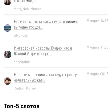
как по мне,...
Mari_Nekuchaeva
9 мартa 16:25
Если есть такая ситуация это видимо
выгодно госуда...
Strongss
9 мартa 11:50
Интересная новость. Видно, что в
Южной Африке серь...
sahauabut
9 мартa 08:18
Все эти меры лишь приведут к росту
нелегальных каз...
Rodion_Konev
Топ-5 слотов