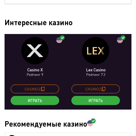
Интересные казино
Casino X
Lex Casino
Рейтинг 9
Рейтинг 7.3
CASINOZ
CASINOZ
ИГРАТЬ
ИГРАТЬ
Рекомендуемые казино