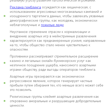
реальную угрозу развития патологической игромании.
Реклама гемблинга
осуждается как хищническая, с
использованием агрессивных многоканальных кампаний и
изощренного таргетинга данных, чтобы завлекать уязвимые
демографические группы, как молодежь, экономически
неблагополучные и
пожилые люди
.
Неустанное стремление отрасли к нормализации и
внедрению азартных игр в мейнстримные развлечения
характеризуется как преднамеренные усилия, направленные
на то, чтобы общество стало менее чувствительно к
опасностям.
Противники рассматривают стремительное расширение
казино и легальных онлайн-букмекерских услуг как
неэтичное поощрение ущерба, наносимого азартными
играми обществу, ради выгоды операторов гемблинга.
Азартные игры презираются как экономически
регрессивное явление, которое генерирует частные
прибыли путем обирания тех, кто меньше всего может себе
это позволить.
Религиозные группы клеймят азартные развлечения как
откровенно аморальные и разрушающие добродетельные
ценности.