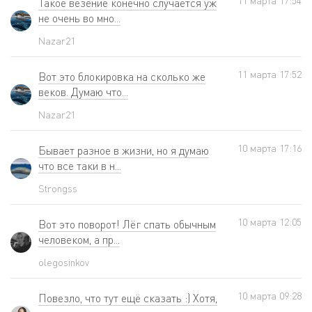
11 мартa 17:54
Такое везение конечно случается уж
не очень во мно...
Nazar21
11 мартa 17:52
Вот это блокировка на сколько же
веков. Думаю что...
Nazar21
10 мартa 17:16
Бывает разное в жизни, но я думаю
что все таки в н...
Strongss
10 мартa 12:05
Вот это поворот! Лёг спать обычным
человеком, а пр...
olegosinkov
10 мартa 09:28
Повезло, что тут ещё сказать :) Хотя,