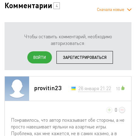
Комментарии
4
Сначала новые
Чтобы оставить комментарий, необходимо
авторизоваться:
ВОЙТИ
ЗАРЕГИСТРИРОВАТЬСЯ
provitin23
28 января 21:22
10
0
Понравилось, что автор показывает обе стороны, а не
просто навешивает ярлыки на азартные игры.
Проблема, как мне кажется, не в самих казино, а в