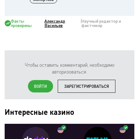
Факты
Александр
Научный редактор и
проверены
Васильев
фактчекер
Чтобы оставить комментарий, необходимо
авторизоваться:
ВОЙТИ
ЗАРЕГИСТРИРОВАТЬСЯ
Интересные казино