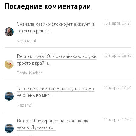
Последние комментарии
13 мартa 09:21
Сначала казино блокирует аккаунт, а
потом по решен...
sahauabut
13 мартa 08:48
Респект суду! Эти онлайн-казино уже
просто вкрай н...
Denis_Kucher
11 мартa 17:54
Такое везение конечно случается уж
не очень во мно...
Nazar21
11 мартa 17:52
Вот это блокировка на сколько же
веков. Думаю что...