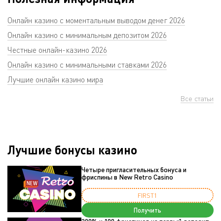
Онлайн казино с моментальным выводом денег 2026
Онлайн казино с минимальным депозитом 2026
Честные онлайн-казино 2026
Онлайн казино с минимальными ставками 2026
Лучшие онлайн казино мира
Все статьи
Лучшие бонусы казино
Четыре пригласительных бонуса и
фриспины в New Retro Casino
FIRST1
Получить