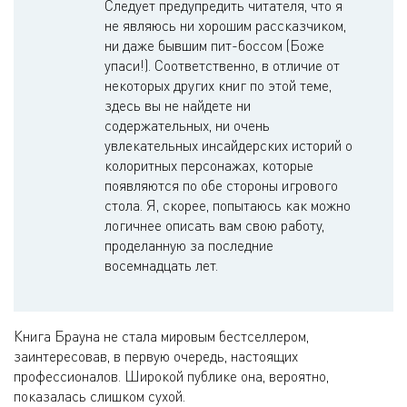
Следует предупредить читателя, что я
не являюсь ни хорошим рассказчиком,
ни даже бывшим пит-боссом (Боже
упаси!). Соответственно, в отличие от
некоторых других книг по этой теме,
здесь вы не найдете ни
содержательных, ни очень
увлекательных инсайдерских историй о
колоритных персонажах, которые
появляются по обе стороны игрового
стола. Я, скорее, попытаюсь как можно
логичнее описать вам свою работу,
проделанную за последние
восемнадцать лет.
Книга Брауна не стала мировым бестселлером,
заинтересовав, в первую очередь, настоящих
профессионалов. Широкой публике она, вероятно,
показалась слишком сухой.