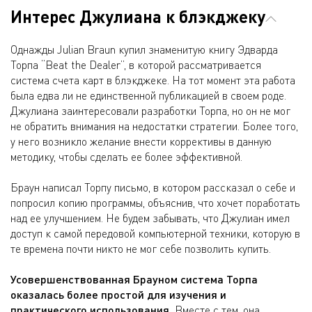
Интерес Джулиана к блэкджеку
Однажды Julian Braun купил знаменитую книгу Эдварда
Торпа “Beat the Dealer”, в которой рассматривается
система счета карт в блэкджеке. На тот момент эта работа
была едва ли не единственной публикацией в своем роде.
Джулиана заинтересовали разработки Торпа, но он не мог
не обратить внимания на недостатки стратегии. Более того,
у него возникло желание внести коррективы в данную
методику, чтобы сделать ее более эффективной.
Браун написал Торпу письмо, в котором рассказал о себе и
попросил копию программы, объяснив, что хочет поработать
над ее улучшением. Не будем забывать, что Джулиан имел
доступ к самой передовой компьютерной техники, которую в
те времена почти никто не мог себе позволить купить.
Усовершенствованная Брауном система Торпа
оказалась более простой для изучения и
практического использования.
Вместе с тем, она