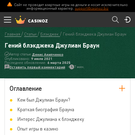
Сайт не проводит азартные игры на деньги и носит исключительно
информационный характер.
support@casinoz.biz
Главная
Статьи
Блэкджек
Гений блэкджека Джулиан Браун
Гений блэкджека Джулиан Браун
Автор статьи:
Денис Анипченко
Опубликовано:
9 июля 2021
Последнее обновление:
6 мартa 2025
7 мин.
Оставить первый комментарий
Оглавление
Кем был Джулиан Браун?
Краткая биография Брауна
Интерес Джулиана к блэкджеку
Опыт игры в казино