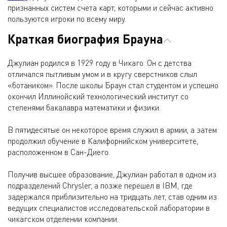
признанных систем счета карт, которыми и сейчас активно
пользуются игроки по всему миру.
Краткая биография Брауна
Джулиан родился в 1929 году в Чикаго. Он с детства
отличался пытливым умом и в кругу сверстников слыл
«ботаником». После школы Браун стал студентом и успешно
окончил Иллинойский технологический институт со
степенями бакалавра математики и физики.
В пятидесятые он некоторое время служил в армии, а затем
продолжил обучение в Калифорнийском университете,
расположенном в Сан-Диего.
Получив высшее образование, Джулиан работал в одном из
подразделений Chrysler, а позже перешел в IBM, где
задержался приблизительно на тридцать лет, став одним из
ведущих специалистов исследовательской лаборатории в
чикагском отделении компании.