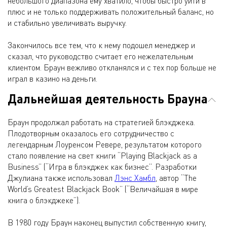
небольшого диапазона ему хватило, чтобы быстро уйти в
плюс и не только поддерживать положительный баланс, но
и стабильно увеличивать выручку.
Закончилось все тем, что к нему подошел менеджер и
сказал, что руководство считает его нежелательным
клиентом. Браун вежливо откланялся и с тех пор больше не
играл в казино на деньги.
Дальнейшая деятельность Брауна
Браун продолжал работать на стратегией блэкджека.
Плодотворным оказалось его сотрудничество с
легендарным Лоуренсом Ревере, результатом которого
стало появление на свет книги “Playing Blackjack as a
Business” (“Игра в блэкджек как бизнес”. Разработки
Джулиана также использовал
Лэнс Хамбл
, автор “The
World’s Greatest Blackjack Book” (“Величайшая в мире
книга о блэкджеке”).
В 1980 году Браун наконец выпустил собственную книгу,