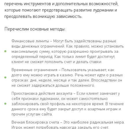
перечень инструментов и дополнительных возможностей,
которые помогают предотвращать развитие лудомании и
преодолевать возникшую зависимость.
Перечислим основные методы:
Финансовые лимиты – Могут быть задействованы разные
виды денежных ограничений. Как правило, можно установить
максимальную сумму, которую разрешено проигрывать за
определенный период. Как только лимит будет достигнут,
клиент не сможет пополнить счет и делать ставки.
Временные ограничения – Пользователь указывает, как
долго ему можно играть в казино. Речь может идти о разных
отрезках: дне, неделе, месяце и так далее. Впоследствии он
не сможет задержаться дольше положенного.
Приостановка действия аккаунта – Если клиент замечает у
себя признаки лудомании, он может самостоятельно
заблокировать свой профиль на некоторое время. В течение
данного срока ему будет закрыт доступ к азартным играм и
прочим услугам сайта.
Вечная блокировка счета – Это наиболее радикальная мера.
Игрок может потребовать навсегда закрыть его счет.