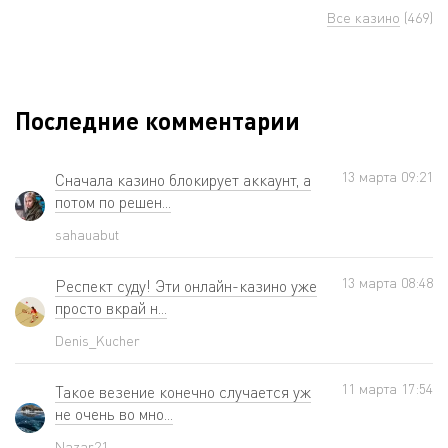
Все казино
(469)
Последние комментарии
13 мартa 09:21
Сначала казино блокирует аккаунт, а
потом по решен...
sahauabut
13 мартa 08:48
Респект суду! Эти онлайн-казино уже
просто вкрай н...
Denis_Kucher
11 мартa 17:54
Такое везение конечно случается уж
не очень во мно...
Nazar21