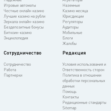
Игровые автоматы
Наземные
Честные онлайн казино
Казино месяца
Лучшие казино на рубли
Юрисдикции
Зеркала онлайн-казино
Регуляторы
Бездепозитные бонусы
Аудиторы
Биткоин-казино
Мобильные
Энциклопедия
Блоги
Жалобы
Сотрудничество
Редакция
Сотрудничество
Условия использования и
Работа
Ответственность сторон
Партнерки
Политика в отношении
обработки персональных
данных
Помощь
Контакты
Редакционные стандарты
Sitemap