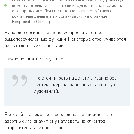
помощью людям, испытывающим трудности с зависимостью
от азартных игр. Лучшие интернет-казино публикуют
контактные данные этих организаций на странице
Responsible Gaming.
Наиболее солидные заведения предлагают все
вышеперечисленные функции. Некоторые ограничиваются
лишь отдельными аспектами.
Важно понимать следующее:
Не стоит играть на деньги в казино без
системы мер, направленных на борьбу с
лудоманией.
Если сайт не помогает преодолевать зависимость от
азартных игр, значит, ему наплевать на клиентов.
Сторонитесь таких порталов.