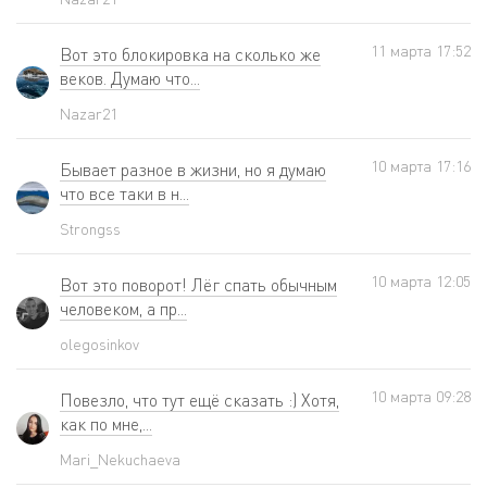
11 мартa 17:52
Вот это блокировка на сколько же
веков. Думаю что...
Nazar21
10 мартa 17:16
Бывает разное в жизни, но я думаю
что все таки в н...
Strongss
10 мартa 12:05
Вот это поворот! Лёг спать обычным
человеком, а пр...
olegosinkov
10 мартa 09:28
Повезло, что тут ещё сказать :) Хотя,
как по мне,...
Mari_Nekuchaeva