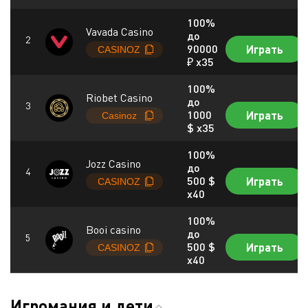
100%
Vavada Casino
до
90000
Играть
₽ x35
100%
Riobet Casino
до
1000
Играть
$ x35
100%
Jozz Casino
до
500 $
Играть
x40
100%
Booi casino
до
500 $
Играть
x40
Игромания и дети