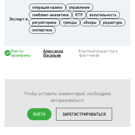
операции казино
управление
гемблинг-аналитика
RTP
волатильность
Эксперт в:
регуляторика
тренды
обзоры
редактура
экспертиза
Факты
Александр
Научный редактор и
проверены
Васильев
фактчекер
Чтобы оставить комментарий, необходимо
авторизоваться:
ВОЙТИ
ЗАРЕГИСТРИРОВАТЬСЯ