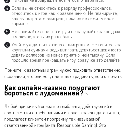
Если вы не относитесь к разряду профессионалов,
относитесь к игре как к развлечению. Не планируйте,
как вы потратите выигрыш, пока он не лежит у вас в
кармане.
Не занимайте денег на игру и не нарушайте закон даже
в мелочах, чтобы их раздобыть.
Умейте уходить из казино с выигрышем. Не гонитесь за
круглыми суммами, ведь выиграть девятьсот девяносто
девять долларов не менее приятно, чем тысячу. Если
подошло время прекращать игру, сразу же это делайте.
Помните, к азартным играм нужно подходить ответственно,
осознавая, что они могут не только радовать, но и огорчать.
Как онлайн-казино помогают
бороться с лудоманией?
Любой приличный оператор гемблинга, действующий в
соответствии с требованиями игорного законодательства,
предлагает клиентам программу так называемой
ответственной игры (англ. Responsible Gaming). Это