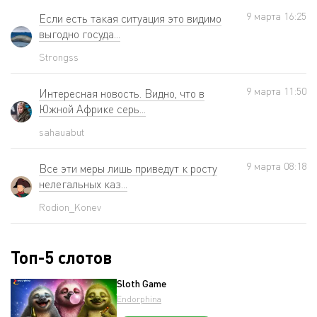
9 мартa 16:25
Если есть такая ситуация это видимо
выгодно госуда...
Strongss
9 мартa 11:50
Интересная новость. Видно, что в
Южной Африке серь...
sahauabut
9 мартa 08:18
Все эти меры лишь приведут к росту
нелегальных каз...
Rodion_Konev
Топ-5 слотов
Sloth Game
Endorphina