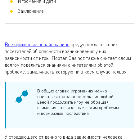
Игромания и дети
Заключение
Все приличные онлайн казино
предупреждают своих
посетителей об опасности возникновения у них
зависимости от игры. Портал Casinoz также считает своим
долгом поделиться знаниями с читателями об этой
проблеме, замалчивать которую ни в коем случае нельзя.
В общих словах, игроманию можно
описать как страстное желание любой
ценой продолжать игру, не обращая
внимания на связанные с этим проблемы
и возможные последствия.
У страдающего от данного вида зависимости человека