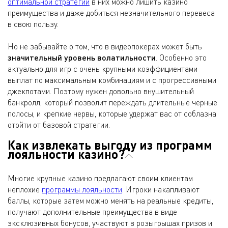
оптимальной стратегии
в них можно лишить казино
преимущества и даже добиться незначительного перевеса
в свою пользу.
Но не забывайте о том, что в видеопокерах может быть
значительный уровень волатильности
. Особенно это
актуально для игр с очень крупными коэффициентами
выплат по максимальным комбинациям и с прогрессивными
джекпотами. Поэтому нужен довольно внушительный
банкролл, который позволит переждать длительные черные
полосы, и крепкие нервы, которые удержат вас от соблазна
отойти от базовой стратегии.
Как извлекать выгоду из программ
лояльности казино?
Многие крупные казино предлагают своим клиентам
неплохие
программы лояльности
. Игроки накапливают
баллы, которые затем можно менять на реальные кредиты,
получают дополнительные преимущества в виде
эксклюзивных бонусов, участвуют в розыгрышах призов и