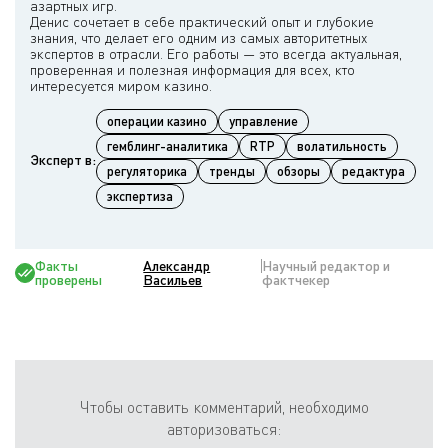
азартных игр.
Денис сочетает в себе практический опыт и глубокие
знания, что делает его одним из самых авторитетных
экспертов в отрасли. Его работы — это всегда актуальная,
проверенная и полезная информация для всех, кто
операции казино
управление
гемблинг-аналитика
RTP
волатильность
Эксперт в:
регуляторика
тренды
обзоры
редактура
экспертиза
Факты
Александр
Научный редактор и
проверены
Васильев
фактчекер
Чтобы оставить комментарий, необходимо
авторизоваться: