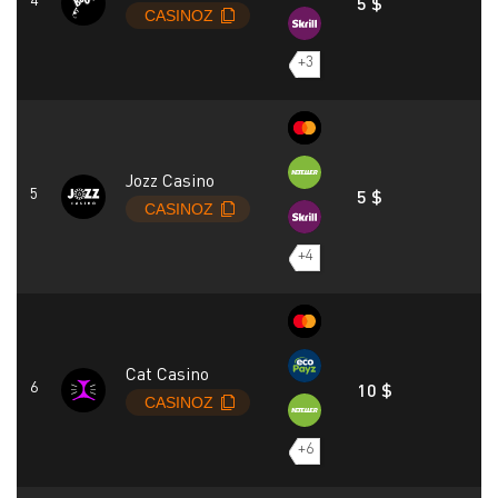
5 $
+3
Jozz Casino
5 $
+4
Cat Casino
10 $
+6