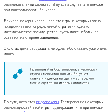
развлекательный характер. В лучшем случае, это поможет
вам контролировать банкролл.
Баккара, покеры, крэпс – все это игры, в которых нужно
придерживаться определенной стратегии, однако
математическое преимущество (пусть даже небольшое)
остается на стороне заведения.
О слотах даже рассуждать не будем, ибо сказано уже очень
много.
Правильный выбор аппарата, в некоторых
случаях максимальная или бонусная
ставка и надежда на удачу – вот всё, что
можно сделать на игровых автоматах.
По сути, остаются
видеопокеры
. Тестирование некоторых
разновидностей этой игры подтверждает, что при помощи