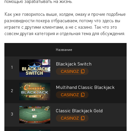
помощью зарабатывать на жизнь.
Как уже говорилось выше, холдем, омаху и прочие подобные
разновидности покера отбрасываем, потому что здесь вы
играете с другими клиентами, а не с казино. Так что это
совсем другая категория и отдельная тема для обсуждения.
Название
С
Blackjack Switch
Multihand Classic Blackjack
Classic Blackjack Gold