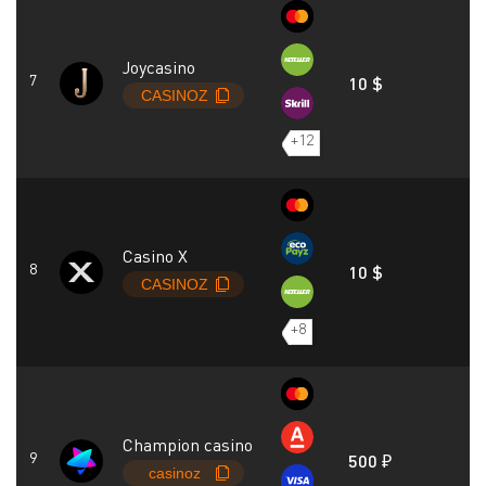
Joycasino
10 $
+12
Casino X
10 $
+8
Champion casino
500 ₽