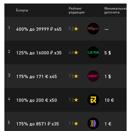
Рейтинг
Минимальная с
Бонусы
редакции
депозита
400% до 39999 ₽ x45
5.2
—
125% до 16000 ₽ x35
6.6
5 $
175% до 171 € x45
7.5
1 $
100% до 200 € x50
7.2
10 €
175% до 8571 ₽ x35
7.1
1 €