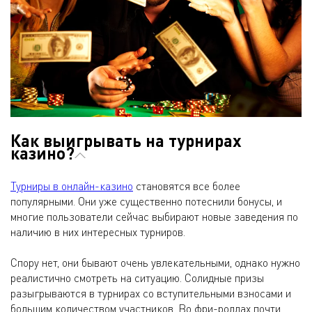
Как выигрывать на турнирах
казино?
Турниры в онлайн-казино
становятся все более
популярными. Они уже существенно потеснили бонусы, и
многие пользователи сейчас выбирают новые заведения по
наличию в них интересных турниров.
Спору нет, они бывают очень увлекательными, однако нужно
реалистично смотреть на ситуацию. Солидные призы
разыгрываются в турнирах со вступительными взносами и
большим количеством участников. Во фри-роллах почти