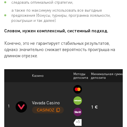
следовать оптимальной стратегии,
а также по максимуму использовать все выгодные
предложения (бонусы, турниры, программа лояльности,
розыгрыши и так далее).
Словом, нужен комплексный, системный подход.
Конечно, это не гарантирует стабильных результатов,
однако значительно снижает вероятность проигрыша на
длинном отрезке.
Методы
Минимальная сумма
Казино
депозита
депозита
Vavada Casino
1 €
+5