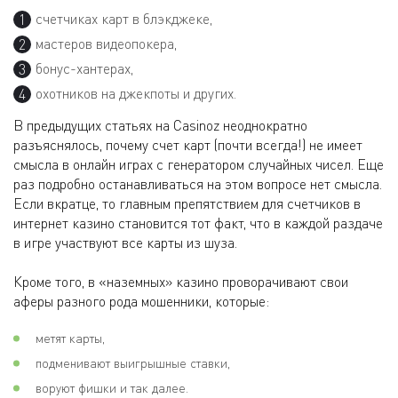
счетчиках карт в блэкджеке,
мастеров видеопокера,
бонус-хантерах,
охотников на джекпоты и других.
В предыдущих статьях на Casinoz неоднократно
разъяснялось, почему счет карт (почти всегда!) не имеет
смысла в онлайн играх с генератором случайных чисел. Еще
раз подробно останавливаться на этом вопросе нет смысла.
Если вкратце, то главным препятствием для счетчиков в
интернет казино становится тот факт, что в каждой раздаче
в игре участвуют все карты из шуза.
Кроме того, в «наземных» казино проворачивают свои
аферы разного рода мошенники, которые:
метят карты,
подменивают выигрышные ставки,
воруют фишки и так далее.