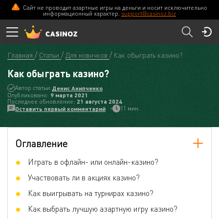
Сайт не проводит азартные игры на деньги и носит исключительно
информационный характер.
support@casinoz.biz
Главная
Статьи
Для новичков
Как обыграть казино?
Как обыграть казино?
Автор статьи:
Денис Анипченко
Опубликовано:
9 мартa 2021
Последнее обновление:
21 августа 2024
11 мин.
Оставить первый комментарий
Оглавление
Играть в офлайн- или онлайн-казино?
Участвовать ли в акциях казино?
Как выигрывать на турнирах казино?
Как выбрать лучшую азартную игру казино?