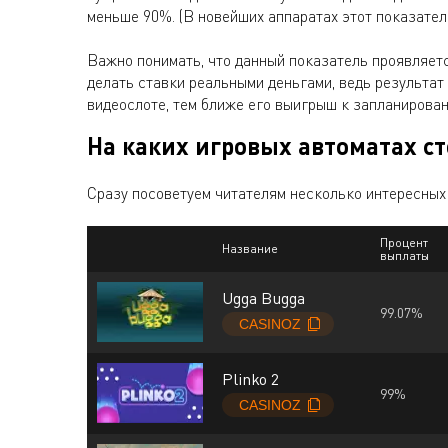
меньше 90%. (В новейших аппаратах этот показатель
Важно понимать, что данный показатель проявляетс
делать ставки реальными деньгами, ведь результат
видеослоте, тем ближе его выигрыш к запланирован
На каких игровых автоматах ст
Сразу посоветуем читателям несколько интересных 
Процент
Название
выплаты
Ugga Bugga
99.07%
Plinko 2
99%