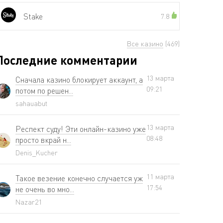
Stake
7.8
Все казино
(469)
Последние комментарии
13 мартa
Сначала казино блокирует аккаунт, а
09:21
потом по решен...
sahauabut
13 мартa
Респект суду! Эти онлайн-казино уже
08:48
просто вкрай н...
Denis_Kucher
11 мартa
Такое везение конечно случается уж
17:54
не очень во мно...
Nazar21