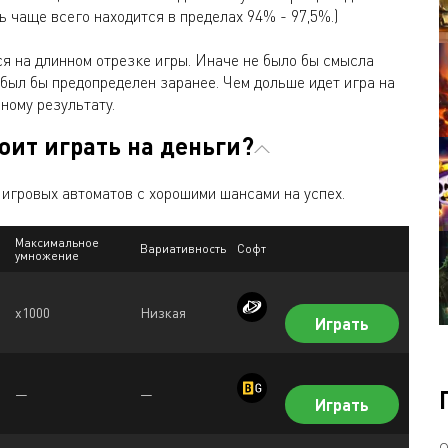
 чаще всего находится в пределах 94% - 97,5%.)
я на длинном отрезке игры. Иначе не было бы смысла
 был бы предопределен заранее. Чем дольше идет игра на
ному результату.
оит играть на деньги?
игровых автоматов с хорошими шансами на успех.
Максимальное
Вариативность
Софт
умножение
x1000
Низкая
Играть
—
—
Играть