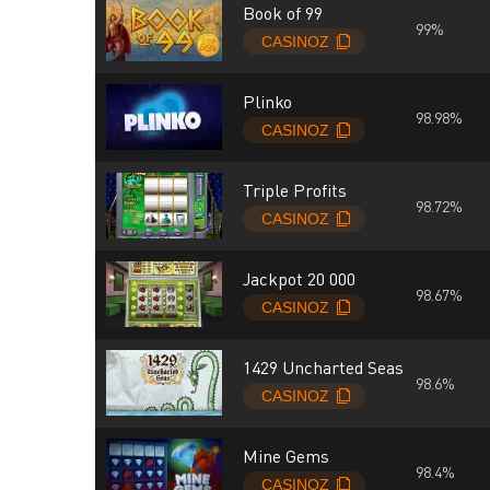
Book of 99
99%
Plinko
98.98%
Triple Profits
98.72%
Jackpot 20 000
98.67%
1429 Uncharted Seas
98.6%
Mine Gems
98.4%