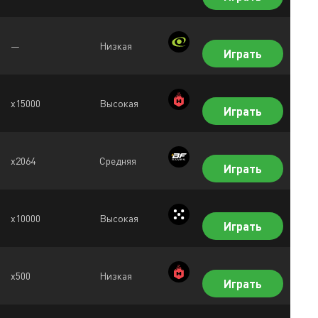
—
Низкая
Играть
x15000
Высокая
Играть
x2064
Средняя
Играть
x10000
Высокая
Играть
x500
Низкая
Играть