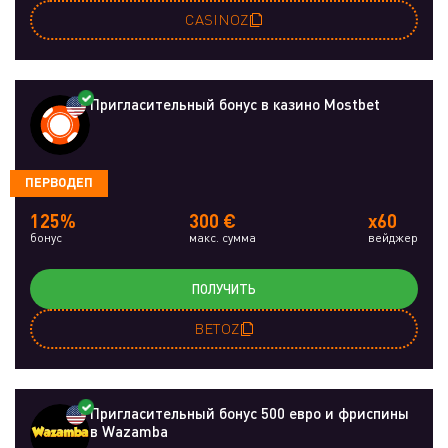
CASINOZ
Пригласительный бонус в казино Mostbet
ПЕРВОДЕП
125%
300 €
x60
бонус
макс. сумма
вейджер
ПОЛУЧИТЬ
BETOZ
Пригласительный бонус 500 евро и фриспины
в Wazamba