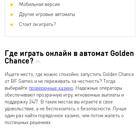
Мобильная версия
Другие игровые автоматы
Стоит ли играть?
Где играть онлайн в автомат Golden
Chance?
Ищете место, где можно спокойно запустить Golden Chance
от BF Games и не переживать за честность? Тогда
выбирайте
проверенные казино
. Надежные операторы
обеспечивают прозрачную игру, мгновенные выплаты и
поддержку 24/7. В таких местах вы играете в свое
удовольствие, а не беспокоитесь о безопасности. Лучше
один раз найти порядочное казино, чем потом жалеть о
поспешных решениях.