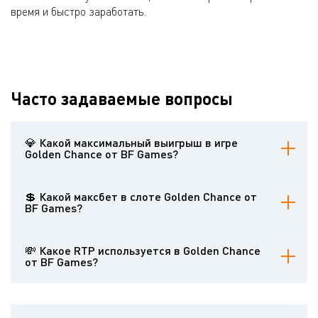
время и быстро заработать.
Часто задаваемые вопросы
💎 Какой максимальный выигрыш в игре
Golden Chance от BF Games?
х100
💲 Какой максбет в слоте Golden Chance от
BF Games?
50
💸 Какое RTP используется в Golden Chance
от BF Games?
98.11%