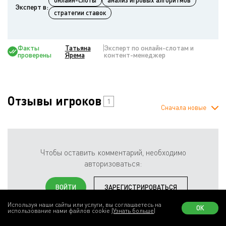
онлайн-слоты
анализ игровых алгоритмов
Эксперт в:
стратегии ставок
Факты
Татьяна
Эксперт по онлайн-слотам и
проверены
Ярема
контент-менеджер
Отзывы игроков
1
Сначала новые
Чтобы оставить комментарий, необходимо
авторизоваться:
ВОЙТИ
ЗАРЕГИСТРИРОВАТЬСЯ
Используя наши сайты или услуги, вы соглашаетесь на
ОК
использование нами файлов cookie
(Узнать больше)