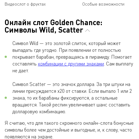
Видеослот о фруктах
Особые возможности
Онлайн слот Golden Chance:
Символы Wild, Scatter
Символ Wild — это золотой слиток, который может
выпадать где угодно. При появлении от полностью
покрывает барабан, превращаясь в пирамиду. Помогает
составлять
комбинации с другими знаками
. Сам выплату
не дает.
Символ Scatter — это значок доллара. За три штуки на
линии присуждается х20 от ставки. Если выпало 1 или 2
знака, то их барабаны фиксируются, а остальные
вращаются. Такой респин увеличивает шанс составить
долларовую комбинацию.
Я считаю, что для такого скромного онлайн-слота бонусные
символы более чем достойные и выгодные, и, к слову, часто
появляются на экране.