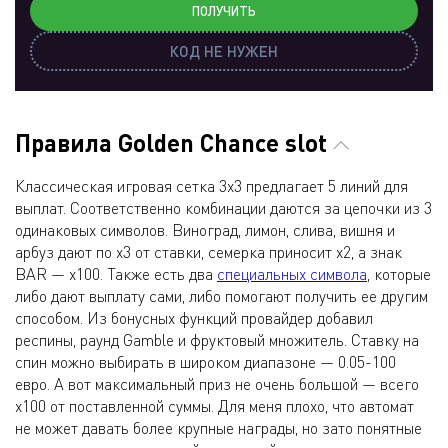
ПОЛУЧИТЬ
КОД НЕ НУЖЕН
Правила Golden Chance slot
Классическая игровая сетка 3х3 предлагает 5 линий для
выплат. Соответственно комбинации даются за цепочки из 3
одинаковых символов. Виноград, лимон, слива, вишня и
арбуз дают по х3 от ставки, семерка приносит х2, а знак
BAR — х100. Также есть два
специальных символа
, которые
либо дают выплату сами, либо помогают получить ее другим
способом. Из бонусных функций провайдер добавил
респины, раунд Gamble и фруктовый множитель. Ставку на
спин можно выбирать в широком диапазоне — 0.05-100
евро. А вот максимальный приз не очень большой — всего
х100 от поставленной суммы. Для меня плохо, что автомат
не может давать более крупные награды, но зато понятные