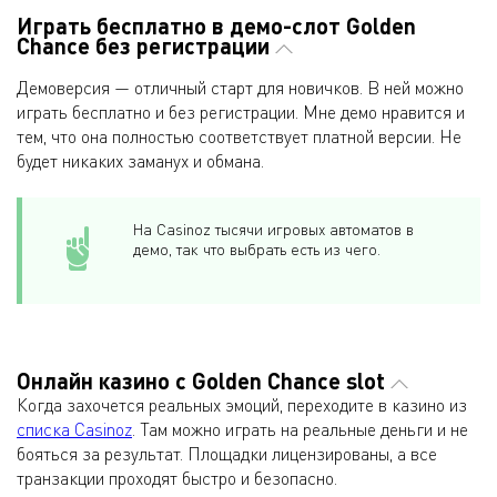
Играть бесплатно в демо-слот Golden
Chance без регистрации
Демоверсия — отличный старт для новичков. В ней можно
играть бесплатно и без регистрации. Мне демо нравится и
тем, что она полностью соответствует платной версии. Не
будет никаких заманух и обмана.
На Casinoz тысячи игровых автоматов в
демо, так что выбрать есть из чего.
Онлайн казино с Golden Chance slot
Когда захочется реальных эмоций, переходите в казино из
списка Casinoz
. Там можно играть на реальные деньги и не
бояться за результат. Площадки лицензированы, а все
транзакции проходят быстро и безопасно.