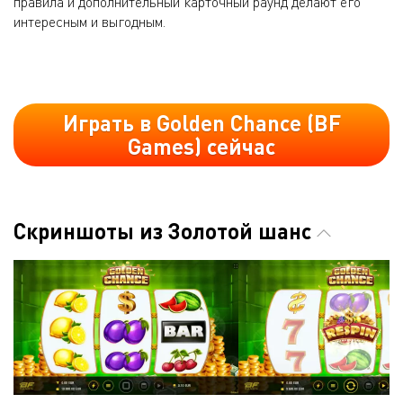
правила и дополнительный карточный раунд делают его
интересным и выгодным.
Играть в Golden Chance (BF
Games) сейчас
Скриншоты из Золотой шанс