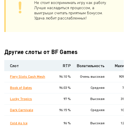
Не стоит воспринимать игру как работу.
Лучше насладиться процессом, а
выигрыши считать приятным бонусом.
Удача любит расслабленных!
Другие слоты от BF Games
Слот
RTP
Волатильность
Maxwin
Fiery Slots Cash Mesh
96.10 %
Очень высокая
90900
Book of Gates
96.03 %
Средняя
727
Lucky Tropics
97 %
Высокая
3117
Dark Carnivale
96.15 %
Средняя
1000
Cold As Ice
96 %
Высокая
1200