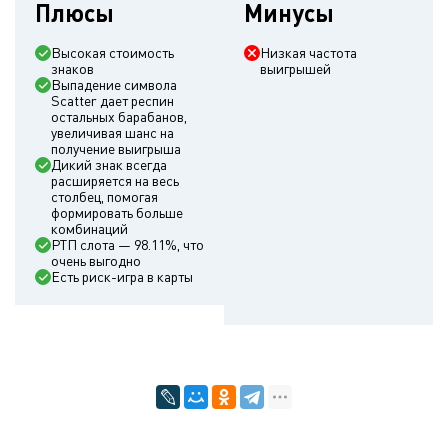
Плюсы
Минусы
Высокая стоимость
Низкая частота
знаков
выигрышей
Выпадение символа
Scatter дает респин
остальных барабанов,
увеличивая шанс на
получение выигрыша
Дикий знак всегда
расширяется на весь
столбец, помогая
формировать больше
комбинаций
РТП слота — 98.11%, что
очень выгодно
Есть риск-игра в карты