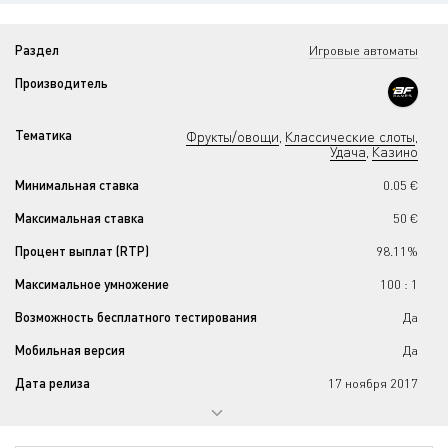
Раздел
Игровые автоматы
Производитель
Тематика
Фрукты/овощи
Классические слоты
,
,
Удача
Казино
,
Минимальная ставка
0.05 €
Максимальная ставка
50 €
Процент выплат (RTP)
98.11%
Максимальное умножение
100 : 1
Возможность бесплатного тестирования
Да
Мобильная версия
Да
Дата релиза
17 ноября 2017
Прогрессивный джекпот
Нет