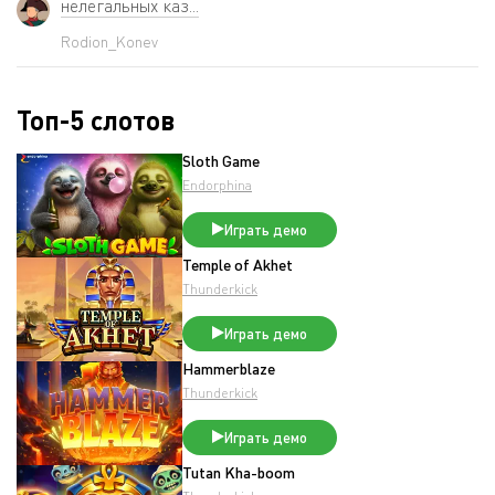
нелегальных каз...
Rodion_Konev
Топ-5 слотов
Sloth Game
Endorphina
Играть демо
Temple of Akhet
Thunderkick
Играть демо
Hammerblaze
Thunderkick
Играть демо
Tutan Kha-boom