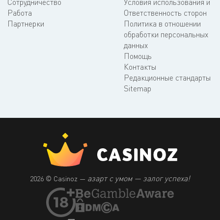
Сотрудничество
Условия использования и
Работа
Ответственность сторон
Партнерки
Политика в отношении
обработки персональных
данных
Помощь
Контакты
Редакционные стандарты
Sitemap
азарт с умом — залог успеха!
2026 © Casinoz —