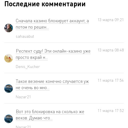
Последние комментарии
13 мартa 09:21
Сначала казино блокирует аккаунт, а
потом по решен...
sahauabut
13 мартa 08:48
Респект суду! Эти онлайн-казино уже
просто вкрай н...
Denis_Kucher
11 мартa 17:54
Такое везение конечно случается уж
не очень во мно...
Nazar21
11 мартa 17:52
Вот это блокировка на сколько же
веков. Думаю что...
Nazar21