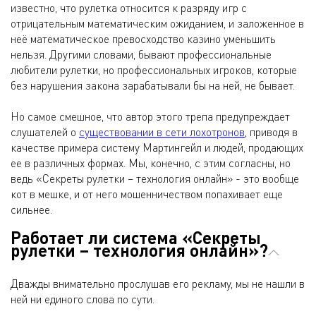
известно, что рулетка относится к разряду игр с
отрицательным математическим ожиданием, и заложенное в
неё математическое превосходство казино уменьшить
нельзя. Другими словами, бывают профессиональные
любители рулетки, но профессиональных игроков, которые
без нарушения закона зарабатывали бы на ней, не бывает.
Но самое смешное, что автор этого трепа предупреждает
слушателей о
существовании в сети лохотронов
, приводя в
качестве примера систему Мартингейл и людей, продающих
ее в различных формах. Мы, конечно, с этим согласны, но
ведь «Секреты рулетки – технология онлайн» - это вообще
кот в мешке, и от него мошенничеством попахивает еще
сильнее.
Работает ли система «Секреты
рулетки – технология онлайн»?
Дважды внимательно прослушав его рекламу, мы не нашли в
ней ни единого слова по сути.