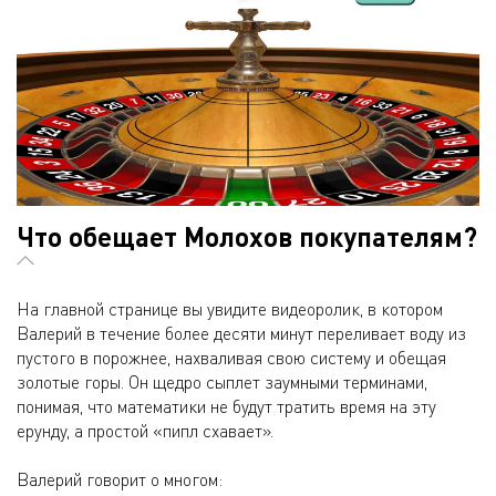
Что обещает Молохов покупателям?
На главной странице вы увидите видеоролик, в котором
Валерий в течение более десяти минут переливает воду из
пустого в порожнее, нахваливая свою систему и обещая
золотые горы. Он щедро сыплет заумными терминами,
понимая, что математики не будут тратить время на эту
ерунду, а простой «пипл схавает».
Валерий говорит о многом: