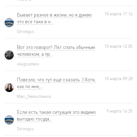
10 мартa 17:16
Бывает разное в жизни, но я думаю
что все таки в н...
Strongss
10 мартa 12:05
Вот это поворот! Лёг спать обычным
человеком, а пр...
olegosinkov
10 мартa 09:28
Повезло, что тут ещё сказать :) Хотя,
как по мне,...
Mari_Nekuchaeva
9 мартa 16:25
Если есть такая ситуация это видимо
выгодно госуда...
Strongss