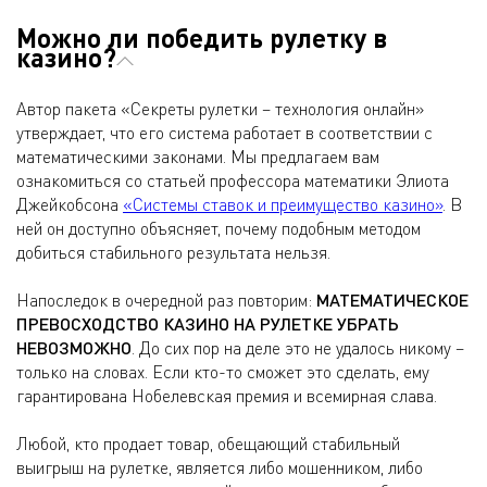
Можно ли победить рулетку в
казино?
Автор пакета «Секреты рулетки – технология онлайн»
утверждает, что его система работает в соответствии с
математическими законами. Мы предлагаем вам
ознакомиться со статьей профессора математики Элиота
Джейкобсона
«Системы ставок и преимущество казино»
. В
ней он доступно объясняет, почему подобным методом
добиться стабильного результата нельзя.
Напоследок в очередной раз повторим:
МАТЕМАТИЧЕСКОЕ
ПРЕВОСХОДСТВО
КАЗИНО НА РУЛЕТКЕ УБРАТЬ
НЕВОЗМОЖНО
. До сих пор на деле это не удалось никому –
только на словах. Если кто-то сможет это сделать, ему
гарантирована Нобелевская премия и всемирная слава.
Любой, кто продает товар, обещающий стабильный
выигрыш на рулетке, является либо мошенником, либо