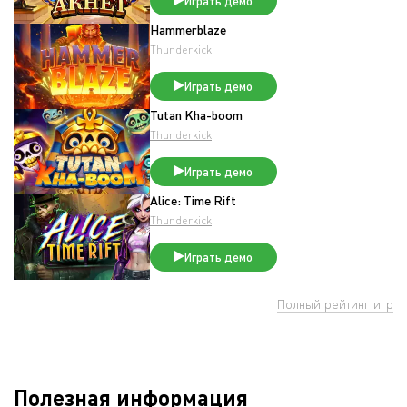
Играть демо
Hammerblaze
Thunderkick
Играть демо
Tutan Kha-boom
Thunderkick
Играть демо
Alice: Time Rift
Thunderkick
Играть демо
Полный рейтинг игр
Полезная информация