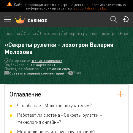
Сайт не проводит азартные игры на деньги и носит исключительно
информационный характер.
support@casinoz.biz
Главная
Статьи
Лохотроны
«Секреты рулетки - лохотрон Вале
«Секреты рулетки - лохотрон Валерия
Молохова
Автор статьи:
Денис Анипченко
Опубликовано:
17 мартa 2021
Последнее обновление:
19 июня 2025
7 мин.
Оставить первый комментарий
Оглавление
Что обещает Молохов покупателям?
Работает ли система «Секреты рулетки –
технология онлайн»?
Можно ли победить рулетку в казино?