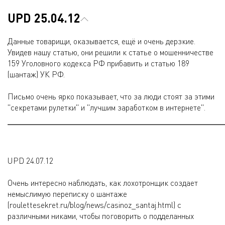
UPD 25.04.12
Данные товарищи, оказывается, ещё и очень дерзкие.
Увидев нашу статью, они решили к статье о мошенничестве
159 Уголовного кодекса РФ прибавить и статью 189
(шантаж) УК РФ.
Письмо очень ярко показывает, что за люди стоят за этими
"секретами рулетки" и "лучшим заработком в интернете".
UPD 24.07.12
Очень интересно наблюдать, как лохотронщик создает
немыслимую переписку о шантаже
(roulettesekret.ru/blog/news/casinoz_santaj.html) с
различными никами, чтобы поговорить о подделанных