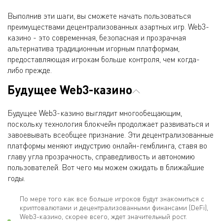
Выполнив эти шаги, вы сможете начать пользоваться
преимуществами децентрализованных азартных игр. Web3-
казино - это современная, безопасная и прозрачная
альтернатива традиционным игорным платформам,
предоставляющая игрокам больше контроля, чем когда-
либо прежде.
Будущее Web3-казино
Будущее Web3-казино выглядит многообещающим,
поскольку технология блокчейн продолжает развиваться и
завоевывать всеобщее признание. Эти децентрализованные
платформы меняют индустрию онлайн-гемблинга, ставя во
главу угла прозрачность, справедливость и автономию
пользователей. Вот чего мы можем ожидать в ближайшие
годы.
По мере того как все больше игроков будут знакомиться с
криптовалютами и децентрализованными финансами (DeFi),
Web3-казино, скорее всего, ждет значительный рост.