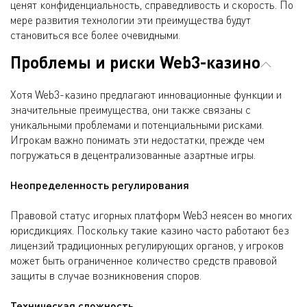
ценят конфиденциальность, справедливость и скорость. По
мере развития технологии эти преимущества будут
становиться все более очевидными.
Проблемы и риски Web3-казино
Хотя Web3-казино предлагают инновационные функции и
значительные преимущества, они также связаны с
уникальными проблемами и потенциальными рисками.
Игрокам важно понимать эти недостатки, прежде чем
погружаться в децентрализованные азартные игры.
Неопределенность регулирования
Правовой статус игорных платформ Web3 неясен во многих
юрисдикциях. Поскольку такие казино часто работают без
лицензий традиционных регулирующих органов, у игроков
может быть ограниченное количество средств правовой
защиты в случае возникновения споров.
Техническая сложность