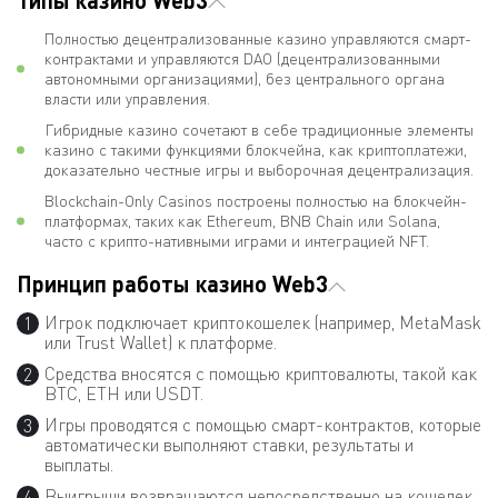
Типы казино Web3
Полностью децентрализованные казино управляются смарт-
контрактами и управляются DAO (децентрализованными
автономными организациями), без центрального органа
власти или управления.
Гибридные казино сочетают в себе традиционные элементы
казино с такими функциями блокчейна, как криптоплатежи,
доказательно честные игры и выборочная децентрализация.
Blockchain-Only Casinos построены полностью на блокчейн-
платформах, таких как Ethereum, BNB Chain или Solana,
часто с крипто-нативными играми и интеграцией NFT.
Принцип работы казино Web3
Игрок подключает криптокошелек (например, MetaMask
или Trust Wallet) к платформе.
Средства вносятся с помощью криптовалюты, такой как
BTC, ETH или USDT.
Игры проводятся с помощью смарт-контрактов, которые
автоматически выполняют ставки, результаты и
выплаты.
Выигрыши возвращаются непосредственно на кошелек