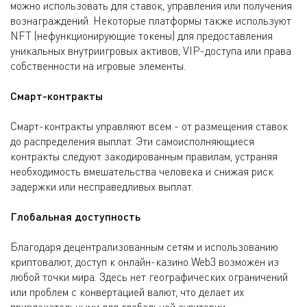
можно использовать для ставок, управления или получения
вознаграждений. Некоторые платформы также используют
NFT (нефункционирующие токены) для предоставления
уникальных внутриигровых активов, VIP-доступа или права
собственности на игровые элементы.
Смарт-контракты
Смарт-контракты управляют всем - от размещения ставок
до распределения выплат. Эти самоисполняющиеся
контракты следуют закодированным правилам, устраняя
необходимость вмешательства человека и снижая риск
задержки или несправедливых выплат.
Глобальная доступность
Благодаря децентрализованным сетям и использованию
криптовалют, доступ к онлайн-казино Web3 возможен из
любой точки мира. Здесь нет географических ограничений
или проблем с конвертацией валют, что делает их