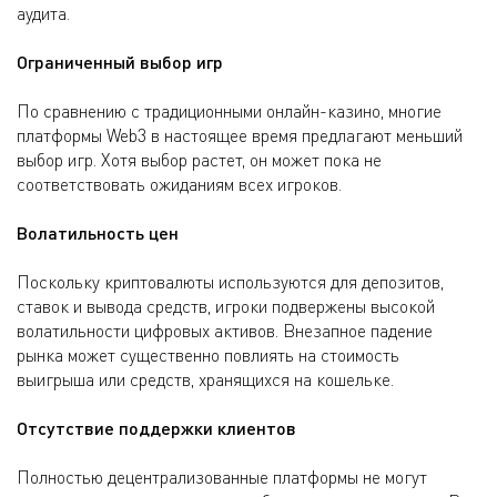
аудита.
Ограниченный выбор игр
По сравнению с традиционными онлайн-казино, многие
платформы Web3 в настоящее время предлагают меньший
выбор игр. Хотя выбор растет, он может пока не
соответствовать ожиданиям всех игроков.
Волатильность цен
Поскольку криптовалюты используются для депозитов,
ставок и вывода средств, игроки подвержены высокой
волатильности цифровых активов. Внезапное падение
рынка может существенно повлиять на стоимость
выигрыша или средств, хранящихся на кошельке.
Отсутствие поддержки клиентов
Полностью децентрализованные платформы не могут