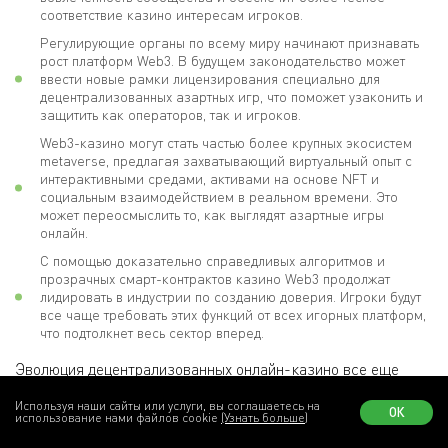
соответствие казино интересам игроков.
Регулирующие органы по всему миру начинают признавать
рост платформ Web3. В будущем законодательство может
ввести новые рамки лицензирования специально для
децентрализованных азартных игр, что поможет узаконить и
защитить как операторов, так и игроков.
Web3-казино могут стать частью более крупных экосистем
metaverse, предлагая захватывающий виртуальный опыт с
интерактивными средами, активами на основе NFT и
социальным взаимодействием в реальном времени. Это
может переосмыслить то, как выглядят азартные игры
онлайн.
С помощью доказательно справедливых алгоритмов и
прозрачных смарт-контрактов казино Web3 продолжат
лидировать в индустрии по созданию доверия. Игроки будут
все чаще требовать этих функций от всех игорных платформ,
что подтолкнет весь сектор вперед.
Эволюция децентрализованных онлайн-казино все еще
находится на ранних стадиях, но фундамент уже прочен. По
Используя наши сайты или услуги, вы соглашаетесь на
мере того как технология будет развиваться, азартные игры
ОК
использование нами файлов cookie
(Узнать больше)
Web3 смогут изменить индустрию так, что это будет выгодно