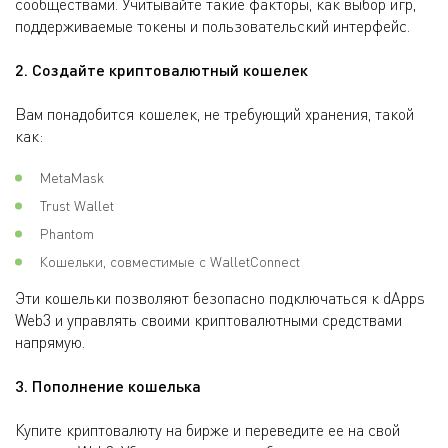
сообществами. Учитывайте такие факторы, как выбор игр,
поддерживаемые токены и пользовательский интерфейс.
2. Создайте криптовалютный кошелек
Вам понадобится кошелек, не требующий хранения, такой
как:
MetaMask
Trust Wallet
Phantom
Кошельки, совместимые с WalletConnect
Эти кошельки позволяют безопасно подключаться к dApps
Web3 и управлять своими криптовалютными средствами
напрямую.
3. Пополнение кошелька
Купите криптовалюту на бирже и переведите ее на свой