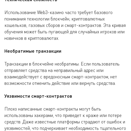
Использование Web3-казино часто требует базового
понимания технологии блокчейн, криптовалютных
кошельков, газовых сборов и смарт-контрактов. Эта кривая
обучения может быть пугающей для случайных игроков или
новичков в криптовалютах.
Необратимые транзакции
Транзакции в блокчейне необратимы. Если пользователь
отправляет средства на неправильный адрес или
взаимодействует с вредоносным смарт-контрактом, нет
возможности отменить действие или вернуть средства.
Уязвимости смарт-контрактов
Плохо написанные смарт-контракты могут быть
использованы хакерами, что приведет к краже или потере
средств. Даже известные платформы страдают от ошибок и
уязвимостей, что подчеркивает необходимость тщательного