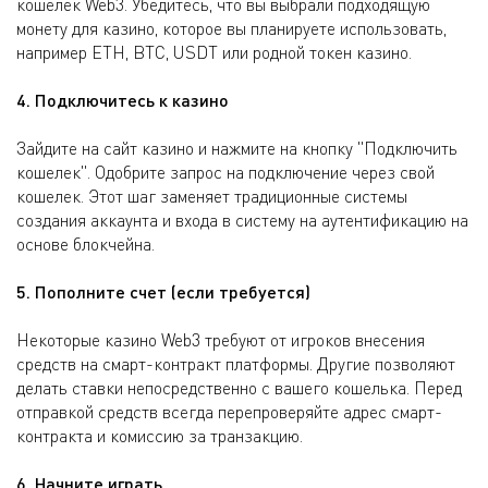
кошелек Web3. Убедитесь, что вы выбрали подходящую
монету для казино, которое вы планируете использовать,
например ETH, BTC, USDT или родной токен казино.
4. Подключитесь к казино
Зайдите на сайт казино и нажмите на кнопку "Подключить
кошелек". Одобрите запрос на подключение через свой
кошелек. Этот шаг заменяет традиционные системы
создания аккаунта и входа в систему на аутентификацию на
основе блокчейна.
5. Пополните счет (если требуется)
Некоторые казино Web3 требуют от игроков внесения
средств на смарт-контракт платформы. Другие позволяют
делать ставки непосредственно с вашего кошелька. Перед
отправкой средств всегда перепроверяйте адрес смарт-
контракта и комиссию за транзакцию.
6. Начните играть