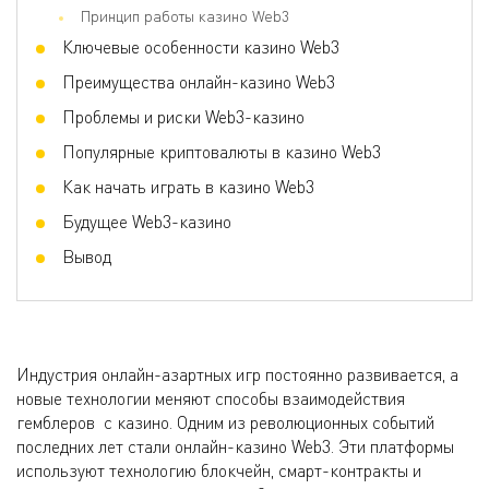
Принцип работы казино Web3
Ключевые особенности казино Web3
Преимущества онлайн-казино Web3
Проблемы и риски Web3-казино
Популярные криптовалюты в казино Web3
Как начать играть в казино Web3
Будущее Web3-казино
Вывод
Индустрия онлайн-азартных игр постоянно развивается, а
новые технологии меняют способы взаимодействия
гемблеров с казино. Одним из революционных событий
последних лет стали онлайн-казино Web3. Эти платформы
используют технологию блокчейн, смарт-контракты и