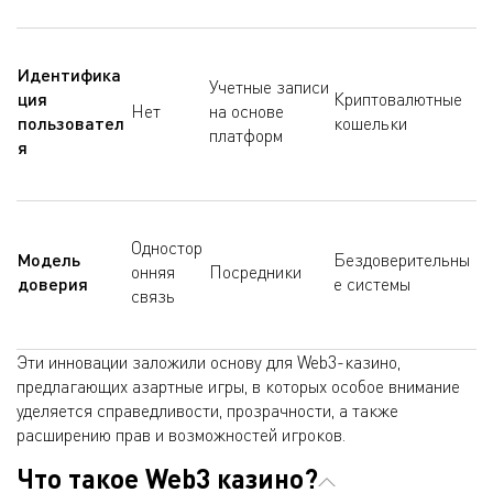
Идентифика
Учетные записи
ция
Криптовалютные
Нет
на основе
пользовател
кошельки
платформ
я
Одностор
Модель
Бездоверительны
онняя
Посредники
доверия
е системы
связь
Эти инновации заложили основу для Web3-казино,
предлагающих азартные игры, в которых особое внимание
уделяется справедливости, прозрачности, а также
расширению прав и возможностей игроков.
Что такое Web3 казино?