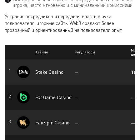
игрока, часто мгновенно и с минимальными комиссиями.
Устраняя посредников и передавая власть в руки
пользователя, игорные сайты Web3 создают более
прозрачный и ориентированный на пользователя опыт.
Мини
Казино
Регуляторы
депо
Stake Casino
10 
—
BC.Game Casino
—
—
Fairspin Casino
—
—