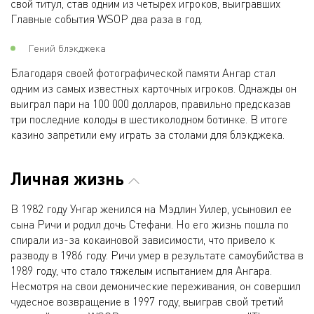
свой титул, став одним из четырех игроков, выигравших
Главные события WSOP два раза в год.
Гений блэкджека
Благодаря своей фотографической памяти Ангар стал
одним из самых известных карточных игроков. Однажды он
выиграл пари на 100 000 долларов, правильно предсказав
три последние колоды в шестиколодном ботинке. В итоге
казино запретили ему играть за столами для блэкджека.
Личная жизнь
В 1982 году Унгар женился на Мэдлин Уилер, усыновил ее
сына Ричи и родил дочь Стефани. Но его жизнь пошла по
спирали из-за кокаиновой зависимости, что привело к
разводу в 1986 году. Ричи умер в результате самоубийства в
1989 году, что стало тяжелым испытанием для Ангара.
Несмотря на свои демонические переживания, он совершил
чудесное возвращение в 1997 году, выиграв свой третий