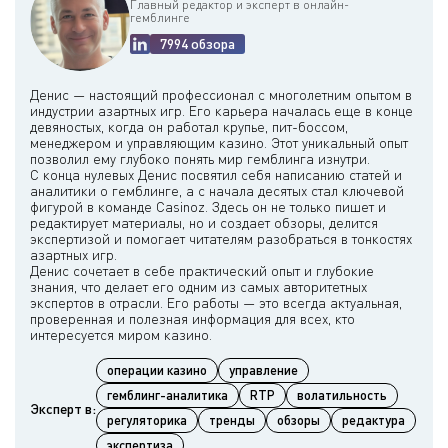
Главный редактор и эксперт в онлайн-
гемблинге
7994 обзора
Денис — настоящий профессионал с многолетним опытом в
индустрии азартных игр. Его карьера началась еще в конце
девяностых, когда он работал крупье, пит-боссом,
менеджером и управляющим казино. Этот уникальный опыт
позволил ему глубоко понять мир гемблинга изнутри.
С конца нулевых Денис посвятил себя написанию статей и
аналитики о гемблинге, а с начала десятых стал ключевой
фигурой в команде Casinoz. Здесь он не только пишет и
редактирует материалы, но и создает обзоры, делится
экспертизой и помогает читателям разобраться в тонкостях
азартных игр.
Денис сочетает в себе практический опыт и глубокие
знания, что делает его одним из самых авторитетных
экспертов в отрасли. Его работы — это всегда актуальная,
проверенная и полезная информация для всех, кто
операции казино
управление
гемблинг-аналитика
RTP
волатильность
Эксперт в:
регуляторика
тренды
обзоры
редактура
экспертиза