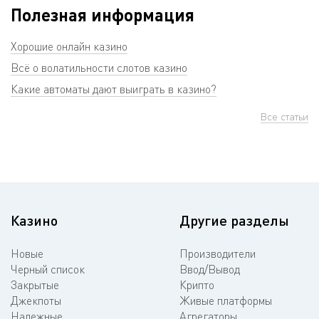
Полезная информация
Хорошие онлайн казино
Всё о волатильности слотов казино
Какие автоматы дают выиграть в казино?
Все статьи
Казино
Другие разделы
Новые
Производители
Черный список
Ввод/Вывод
Закрытые
Крипто
Джекпоты
Живые платформы
Надежные
Агрегаторы