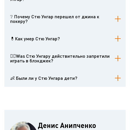
Пять: три Главных события (1980, 1981, 1997), один Deuce-to-
Seven Draw (1981) и один Seven Card Stud (1983).
❔ Почему Стю Унгар перешел от джина к
покеру?
Никто не стал бы играть с ним в джин - он был слишком
доминантным. Покер предлагал более крупные ставки и большее
💊Как умер Стю Унгар?
количество противников.
Сердечный приступ, вызванный многолетним злоупотреблением
наркотиками. Он был найден мертвым в мотеле Лас-Вегаса в
👮‍♂️Was Стю Унгару действительно запретили
возрасте 45 лет.
играть в блэкджек?
Да, его навыки подсчета карт были настолько острыми, что
казино отказывались пускать его в игру.
👶 Были ли у Стю Унгара дети?
Да - дочь Стефани и приемный сын Ричи (умер в 1989 году).
Денис Анипченко