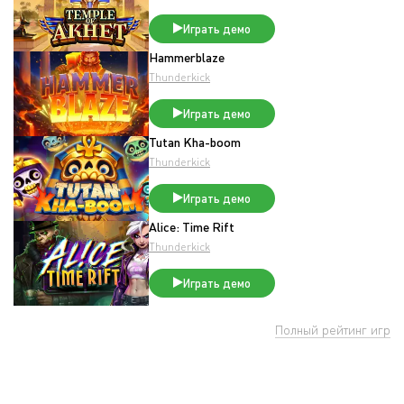
Играть демо
Hammerblaze
Thunderkick
Играть демо
Tutan Kha-boom
Thunderkick
Играть демо
Alice: Time Rift
Thunderkick
Играть демо
Полный рейтинг игр