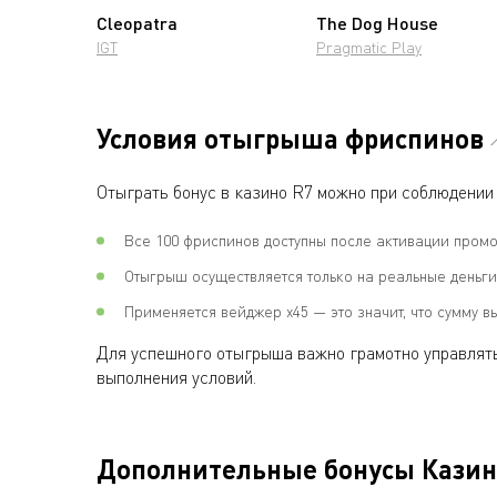
Cleopatra
The Dog House
IGT
Pragmatic Play
Условия отыгрыша фриспинов
Отыграть бонус в казино R7 можно при соблюдении
Все 100 фриспинов доступны после активации пром
Отыгрыш осуществляется только на реальные деньги
Применяется вейджер x45 — это значит, что сумму 
Для успешного отыгрыша важно грамотно управлять 
выполнения условий.
Дополнительные бонусы Казин