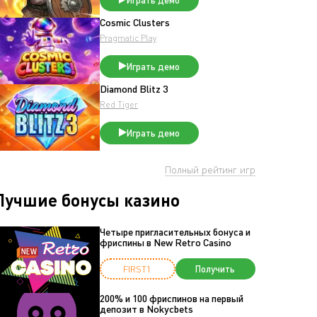
Играть демо
Cosmic Clusters
Pragmatic Play
Играть демо
Diamond Blitz 3
Red Tiger
Играть демо
Полный рейтинг игр
Лучшие бонусы казино
Четыре пригласительных бонуса и
фриспины в New Retro Casino
FIRST1
Получить
200% и 100 фриспинов на первый
депозит в Nokycbets