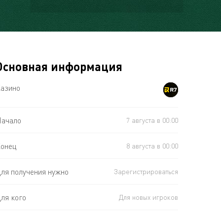
Основная информация
азино
ачало
7 августа в 00:00
онец
8 августа в 00:00
ля получения нужно
Зарегистрироваться
ля кого
Для новых игроков