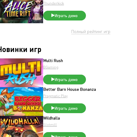
Thunderkick
Играть демо
Полный рейтинг игр
Новинки игр
Multi Rush
BGaming
Играть демо
Better Barn House Bonanza
Pragmatic Play
Играть демо
Wildhalla
Slotmill