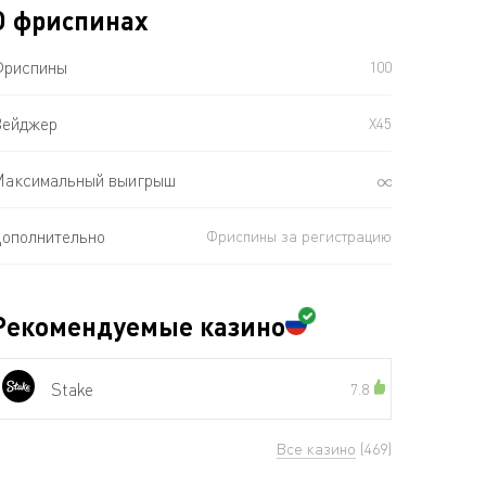
О фриспинах
риспины
100
ейджер
X45
∞
аксимальный выигрыш
ополнительно
Фриспины за регистрацию
Рекомендуемые казино
Stake
7.8
Все казино
(469)