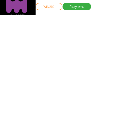
WIN200
Получить