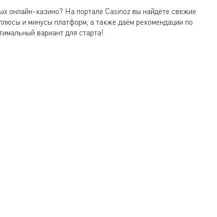
ых онлайн-казино? На портале Casinoz вы найдёте свежие
 плюсы и минусы платформ, а также даём рекомендации по
тимальный вариант для старта!