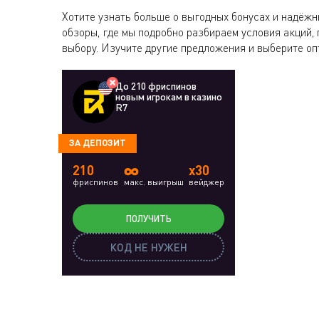
Хотите узнать больше о выгодных бонусах и надёжн
обзоры, где мы подробно разбираем условия акций,
выбору. Изучите другие предложения и выберите оп
До 210 фриспинов
новым игрокам в казино
R7
ЗА ДЕПОЗИТ
∞
210
x30
фриспинов
макс. выигрыш
вейджер
ПОЛУЧИТЬ
КОД НЕ НУЖЕН