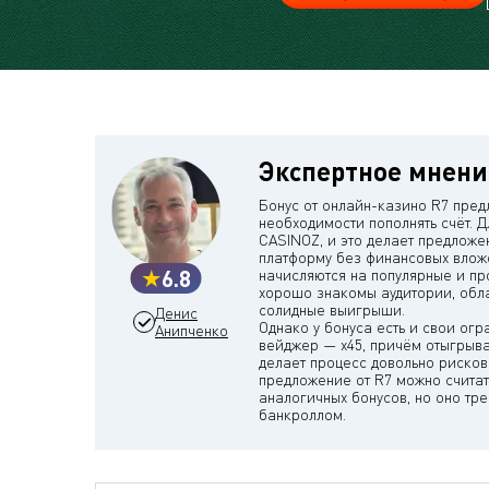
Экспертное мнени
Бонус от онлайн-казино R7 пред
необходимости пополнять счёт. 
CASINOZ, и это делает предложен
платформу без финансовых вложе
6.8
начисляются на популярные и пр
хорошо знакомы аудитории, обл
солидные выигрыши.
Денис
Однако у бонуса есть и свои ог
Анипченко
вейджер — x45, причём отыгрыва
делает процесс довольно рисков
предложение от R7 можно счита
аналогичных бонусов, но оно тр
банкроллом.