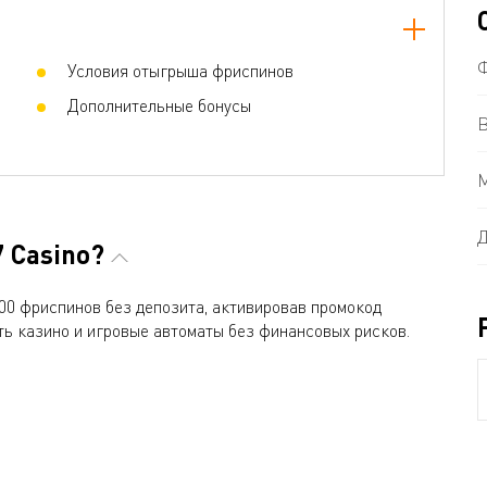
Ф
Условия отыгрыша фриспинов
Дополнительные бонусы
В
М
Д
 Casino?
00 фриспинов без депозита, активировав промокод
ь казино и игровые автоматы без финансовых рисков.