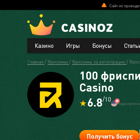
Сайт не проводи
Казино
Игры
Бонусы
Стать
Главная
Фриспины
Фриспины за регистрацию
Фрис
100 фриспи
Casino
6.8
/10
Недоступно 
Получить бонус