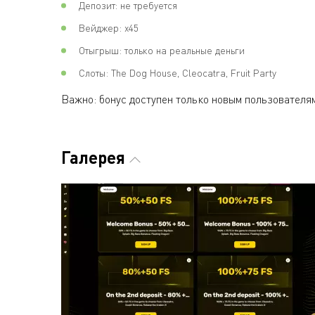
Депозит: не требуется
Вейджер: x45
Отыгрыш: только на реальные деньги
Слоты: The Dog House, Cleocatra, Fruit Party
Важно: бонус доступен только новым пользователя
Галерея