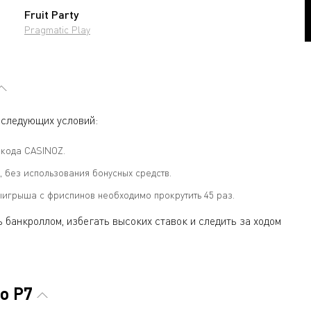
Fruit Party
Pragmatic Play
 следующих условий:
окода CASINOZ.
, без использования бонусных средств.
выигрыша с фриспинов необходимо прокрутить 45 раз.
банкроллом, избегать высоких ставок и следить за ходом
о Р7