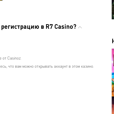
 регистрацию в R7 Casino?
 от Casinoz.
сь, что вам можно открывать аккаунт в этом казино.