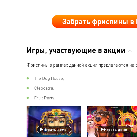
Забрать фриспины в 
Игры, участвующие в акции
Фриспины в рамках данной акции предлагаются на с
The Dog House,
Cleocatra,
Fruit Party.
Играть демо
Играть демо