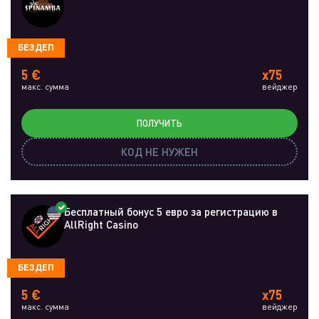
БЕЗДЕП
5 €
x75
макс. сумма
вейджер
ПОЛУЧИТЬ
КОД НЕ НУЖЕН
Бесплатный бонус 5 евро за регистрацию в
AllRight Casino
БЕЗДЕП
5 €
x75
макс. сумма
вейджер