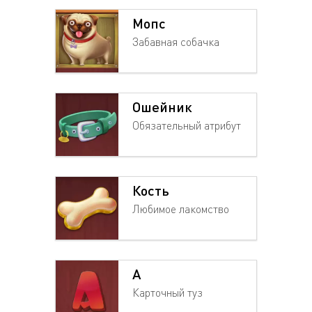
Мопс
Забавная собачка
Ошейник
Обязательный атрибут
Кость
Любимое лакомство
A
Карточный туз