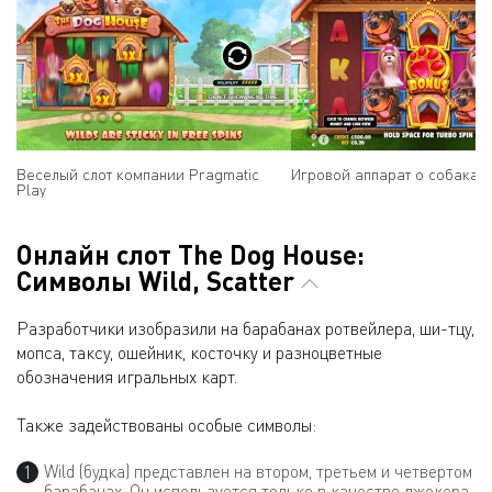
Веселый слот компании Pragmatic
Игровой аппарат о собаках
Play
Онлайн слот The Dog House:
Символы Wild, Scatter
Разработчики изобразили на барабанах ротвейлера, ши-тцу,
мопса, таксу, ошейник, косточку и разноцветные
обозначения игральных карт.
Также задействованы особые символы:
Wild (будка) представлен на втором, третьем и четвертом
барабанах. Он используется только в качестве джокера,