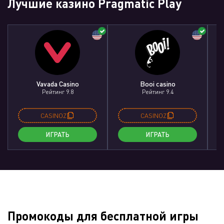
Лучшие казино Pragmatic Play
Vavada Casino
Booi casino
Рейтинг 9.8
Рейтинг 9.4
CASINOZ
CASINOZ
ИГРАТЬ
ИГРАТЬ
Промокоды для бесплатной игры