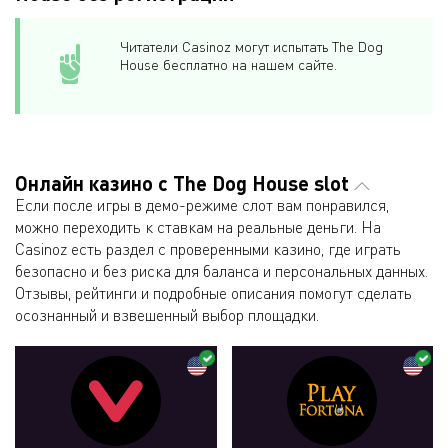
Читатели Casinoz могут испытать The Dog
House бесплатно на нашем сайте.
Онлайн казино с The Dog House slot
Если после игры в демо-режиме слот вам понравился,
можно переходить к ставкам на реальные деньги. На
Casinoz есть раздел с проверенными казино, где играть
безопасно и без риска для баланса и персональных данных.
Отзывы, рейтинги и подробные описания помогут сделать
осознанный и взвешенный выбор площадки.