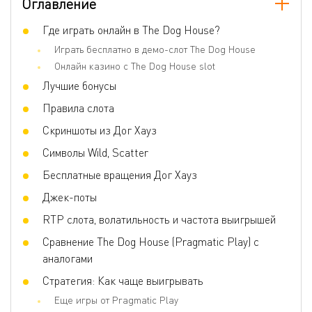
Оглавление
Джокеры
Да
Скаттер
Где играть онлайн в The Dog House?
Да
Играть бесплатно в демо-слот The Dog House
Игра по равным шансам
Нет
Онлайн казино с The Dog House slot
Бонусные игры
Free Spins, Multiplier, Sticky Wild, RTP
range, Wild, Progressive Jackpot, Bonus
Лучшие бонусы
symbols
Правила слота
Волатильность
Высокая
Скриншоты из Дог Хауз
3D слот
Нет
Символы Wild, Scatter
Респины
Нет
Бесплатные вращения Дог Хауз
Дополнительные множители
3
Джек-поты
Фриспины
Да
RTP слота, волатильность и частота выигрышей
Прогрессивные умножения
Нет
Сравнение The Dog House (Pragmatic Play) с
Ставка на линию
0.01 - 5
аналогами
Стратегия: Как чаще выигрывать
Еще игры от Pragmatic Play