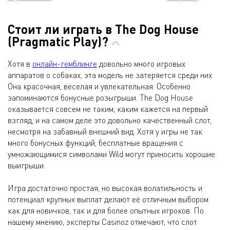
Стоит ли играть в The Dog House
(Pragmatic Play)?
Хотя в
онлайн-гемблинге
довольно много игровых
аппаратов о собаках, эта модель не затеряется среди них.
Она красочная, веселая и увлекательная. Особенно
запоминаются бонусные розыгрыши. The Dog House
оказывается совсем не таким, каким кажется на первый
взгляд, и на самом деле это довольно качественный слот,
несмотря на забавный внешний вид. Хотя у игры не так
много бонусных функций, бесплатные вращения с
умножающимися символами Wild могут приносить хорошие
выигрыши.
Игра достаточно простая, но высокая волатильность и
потенциал крупных выплат делают её отличным выбором
как для новичков, так и для более опытных игроков. По
нашему мнению, эксперты Casinoz отмечают, что слот