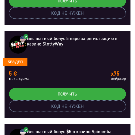
ПОЛУЧИТЬ
КОД НЕ НУЖЕН
Бесплатный бонус 5 евро за регистрацию в
казино SlottyWay
БЕЗДЕП
5 €
x75
макс. сумма
вейджер
ПОЛУЧИТЬ
КОД НЕ НУЖЕН
Бесплатный бонус $5 в казино Spinamba