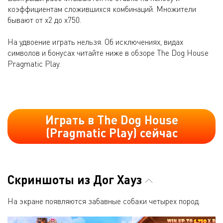
коэффициентам сложившихся комбинаций. Множители
бывают от х2 до х750.
На удвоение играть нельзя. Об исключениях, видах
символов и бонусах читайте ниже в обзоре The Dog House
Pragmatic Play.
Играть в The Dog House
(Pragmatic Play) сейчас
Скриншоты из Дог Хауз
На экране появляются забавные собаки четырех пород.