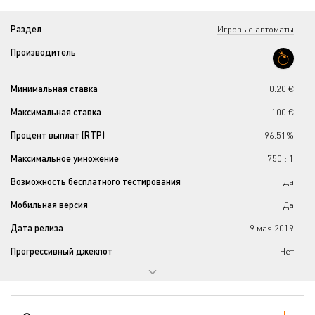
Раздел
Игровые автоматы
Производитель
Минимальная ставка
0.20 €
Максимальная ставка
100 €
Процент выплат (RTP)
96.51%
Максимальное умножение
750 : 1
Возможность бесплатного тестирования
Да
Мобильная версия
Да
Дата релиза
9 мая 2019
Прогрессивный джекпот
Нет
Количество барабанов
5
Количество линий
20