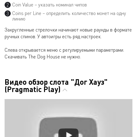
Coin Value – указать номинал чипов
Coins per Line – определить количество монет на одну
линию
Закругленные стрелочки начинают новые раунды в формате
ручных спинов. У автоигры есть ряд настроек.
Слева открывается меню с регулируемыми параметрами.
Скачивать The Dog House не нужно.
Видео обзор слота "Дог Хауз"
(Pragmatic Play)