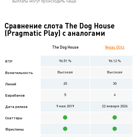
выплаты могут происходить чаще.
Сравнение слота The Dog House
(Pragmatic Play) с аналогами
The Dog House
Vegas Glitz
96.51 %
96.12 %
RTP
Высокая
Высокая
Волатильность
20
30
Линий
5
6
Барабанов
9 мая 2019
22 января 2026
Дата релиза
Скаттеры
Фриспины