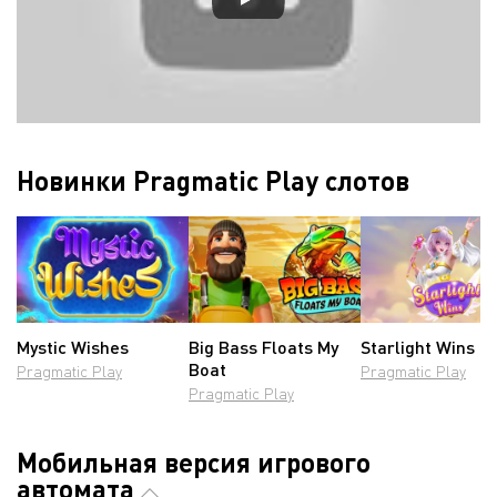
Новинки Pragmatic Play слотов
Mystic Wishes
Big Bass Floats My
Starlight Wins
Boat
Pragmatic Play
Pragmatic Play
Pragmatic Play
Мобильная версия игрового
автомата