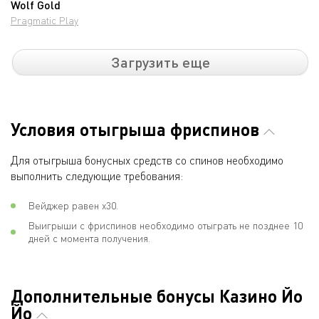
Wolf Gold
Pragmatic Play
Загрузить еще
Условия отыгрыша фриспинов
Для отыгрыша бонусных средств со спинов необходимо
выполнить следующие требования:
Вейджер равен х30.
Выигрыши с фриспинов необходимо отыграть не позднее 10
дней с момента получения.
Дополнительные бонусы Казино Йо
Йо