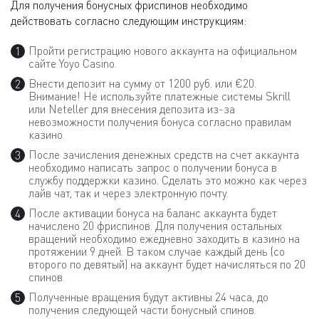
Для получения бонусных фриспинов необходимо
действовать согласно следующим инструкциям:
Пройти регистрацию нового аккаунта на официальном
сайте Yoyo Casino.
Внести депозит на сумму от 1200 руб. или €20.
Внимание! Не используйте платежные системы Skrill
или Neteller для внесения депозита из-за
невозможности получения бонуса согласно правилам
казино.
После зачисления денежных средств на счет аккаунта
необходимо написать запрос о получении бонуса в
службу поддержки казино. Сделать это можно как через
лайв чат, так и через электронную почту.
После активации бонуса на баланс аккаунта будет
начислено 20 фриспинов. Для получения остальных
вращений необходимо ежедневно заходить в казино на
протяжении 9 дней. В таком случае каждый день (со
второго по девятый) на аккаунт будет начисляться по 20
спинов.
Полученные вращения будут активны 24 часа, до
получения следующей части бонусный спинов.