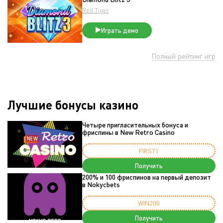
Red Tiger
Играть демо
Полный рейтинг игр
Лучшие бонусы казино
Четыре пригласительных бонуса и
фриспины в New Retro Casino
FIRST1
Получить
200% и 100 фриспинов на первый депозит
в Nokycbets
WIN200
Получить