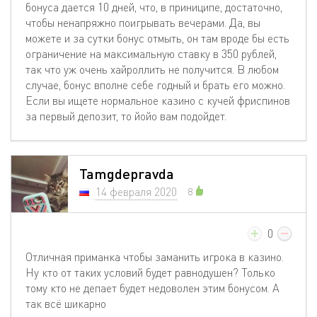
бонуса дается 10 дней, что, в приниципе, достаточно,
чтобы ненапряжно поигрывать вечерами. Да, вы
можете и за сутки бонус отмыть, он там вроде бы есть
ограничение на максимальную ставку в 350 рублей,
так что уж очень хайроллить не получится. В любом
случае, бонус вполне себе годный и брать его можно.
Если вы ищете нормальное казино с кучей фриспинов
за первый депозит, то йойо вам подойдет.
Tamgdepravda
14 февраля 2020
8
0
Отличная приманка чтобы заманить игрока в казино.
Ну кто от таких условий будет равнодушен? Только
тому кто не депает будет недоволен этим бонусом. А
так всё шикарно