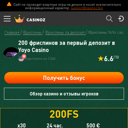
Сайт не проводит азартные игры на деньги и носит исключительно
200 фриспинов за первый депозит в Yoyo Casino
ПЕРЕЙТИ
информационный характер.
support@casinoz.biz
Главная
Фриспины
Фриспины за депозит
Фриспины YoYo casin
200 фриспинов за первый депозит в
Yoyo Casino
6.6
/10
Недоступно из США
Получить бонус
Обзор казино и отзывы игроков
200FS
x30
24 час.
500 €