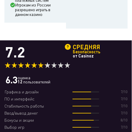
платежных систем
Игрокам из России
разрешено играть в
Платежные опции
данном казино
💵 Поддерживаемые валюты
EUR, RUB, CAD, NOK, SEK
฿ Поддерживаемые криптовалюты
BTC, XRP, LTC
7.2
СРЕДНЯЯ
💳 Методы депозита
+6
Безопасность
от Casinoz
🏧 Методы вывода
+6
💰 Минимальная сумма депозита
10 $
6.3
оценка
12
пользователей
Минимальная сумма вывода
700 ₽
Графика и дизайн
7/10
Минимальная ставка
0.1 $
ПО и интерфейс
7/10
Верификация при выводе
Да
Стабильность работы
7/10
🙅 Разрешено самоисключение
Да
Ввод/вывод денег
7/10
Бонусы и акции
8/10
Выплаты в выходные
Нет
Выбор игр
7/10