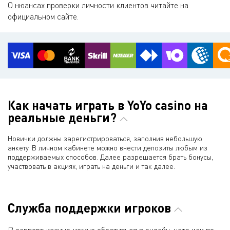
О нюансах проверки личности клиентов читайте на
официальном сайте.
Как начать играть в YoYo casino на
реальные деньги?
Новички должны зарегистрироваться, заполнив небольшую
анкету. В личном кабинете можно внести депозиты любым из
поддерживаемых способов. Далее разрешается брать бонусы,
участвовать в акциях, играть на деньги и так далее.
Служба поддержки игроков
В саппорт казино можно обратиться в онлайн-чате или по