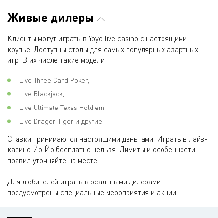
Живые дилеры
Клиенты могут играть в Yoyo live casino с настоящими
крупье. Доступны столы для самых популярных азартных
игр. В их числе такие модели:
Live Three Card Poker,
Live Blackjack,
Live Ultimate Texas Hold’em,
Live Dragon Tiger и другие.
Ставки принимаются настоящими деньгами. Играть в лайв-
казино Йо Йо бесплатно нельзя. Лимиты и особенности
правил уточняйте на месте.
Для любителей играть в реальными дилерами
предусмотрены специальные мероприятия и акции.