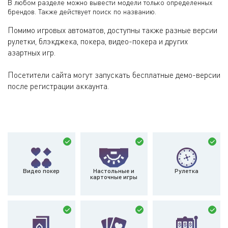
В любом разделе можно вывести модели только определенных
брендов. Также действует поиск по названию.
Помимо игровых автоматов, доступны также разные версии
рулетки, блэкджека, покера, видео-покера и других
азартных игр.
Посетители сайта могут запускать бесплатные демо-версии
после регистрации аккаунта.
Видео покер
Настольные и
Рулетка
карточные игры