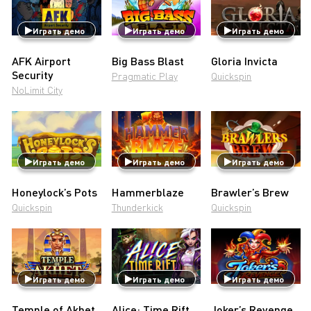
Играть демо
Играть демо
Играть демо
AFK Airport
Big Bass Blast
Gloria Invicta
Security
Pragmatic Play
Quickspin
NoLimit City
Играть демо
Играть демо
Играть демо
Honeylock’s Pots
Hammerblaze
Brawler’s Brew
Quickspin
Thunderkick
Quickspin
Играть демо
Играть демо
Играть демо
Temple of Akhet
Alice: Time Rift
Joker’s Revenge