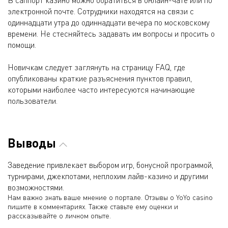
электронной почте. Сотрудники находятся на связи с
одиннадцати утра до одиннадцати вечера по московскому
времени. Не стесняйтесь задавать им вопросы и просить о
помощи.
Новичкам следует заглянуть на страницу FAQ, где
опубликованы краткие разъяснения пунктов правил,
которыми наиболее часто интересуются начинающие
пользователи.
Выводы
Заведение привлекает выбором игр, бонусной программой,
турнирами, джекпотами, неплохим лайв-казино и другими
возможностями.
Нам важно знать ваше мнение о портале. Отзывы о YoYo casino
пишите в комментариях. Также ставьте ему оценки и
рассказывайте о личном опыте.