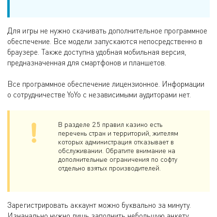
Для игры не нужно скачивать дополнительное программное
обеспечение. Все модели запускаются непосредственно в
браузере. Также доступна удобная мобильная версия,
предназначенная для смартфонов и планшетов.
Все программное обеспечение лицензионное. Информации
о сотрудничестве YoYo с независимыми аудиторами нет.
В разделе 2.5 правил казино есть
перечень стран и территорий, жителям
которых администрация отказывает в
обслуживании. Обратите внимание на
дополнительные ограничения по софту
отдельно взятых производителей.
Зарегистрировать аккаунт можно буквально за минуту.
Изначально нужно лишь заполнить небольшую анкету.