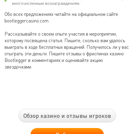
многочисленным вознаграждениям.
Обо всех предложениях читайте на официальном сайте
bootleggercasino.com.
Рассказывайте о своем опыте участия в мероприятии,
которому посвящена статья. Пишите, сколько вам удалось
выиграть в ходе бесплатных вращений. Получилось ли у вас
отыграть эти деньги. Пишите отзывы о фриспинах казино
Bootlegger в комментариях и оценивайте акцию
звездочками.
Обзор казино и отзывы игроков