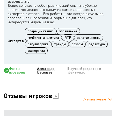
азартных игр.
Денис сочетает в себе практический опыт и глубокие
знания, что делает его одним из самых авторитетных
экспертов в отрасли. Его работы — это всегда актуальная,
проверенная и полезная информация для всех, кто
операции казино
управление
гемблинг-аналитика
RTP
волатильность
Эксперт в:
регуляторика
тренды
обзоры
редактура
экспертиза
Факты
Александр
Научный редактор и
проверены
Васильев
фактчекер
Отзывы игроков
4
Сначала новые