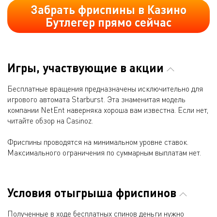
Забрать фриспины в Казино
Бутлегер прямо сейчас
Игры, участвующие в акции
Бесплатные вращения предназначены исключительно для
игрового автомата Starburst. Эта знаменитая модель
компании NetEnt наверняка хороша вам известна. Если нет,
читайте обзор на Casinoz.
Фриспины проводятся на минимальном уровне ставок.
Максимального ограничения по суммарным выплатам нет.
Условия отыгрыша фриспинов
Полученные в ходе бесплатных спинов деньги нужно