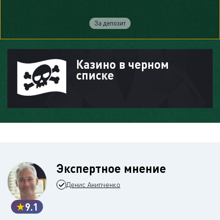
за депозит
Казино в черном
списке
Экспертное мнение
Денис Анипченко
9.1