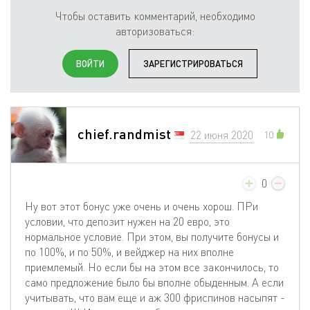
Чтобы оставить комментарий, необходимо
авторизоваться:
ВОЙТИ
ЗАРЕГИСТРИРОВАТЬСЯ
chief.randmist
22 июня 2020
10
0
Ну вот этот бонус уже очень и очень хорош. ПРи
условии, что депозит нужен на 20 евро, это
нормальное условие. При этом, вы получите бонусы и
по 100%, и по 50%, и вейджер на них вполне
приемлемый. Но если бы на этом все закончилось, то
само предложение было бы вполне обыденным. А если
учитывать, что вам еще и аж 300 фриспинов насыпят -