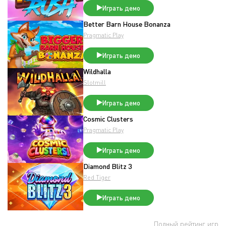
Играть демо
Better Barn House Bonanza
Pragmatic Play
Играть демо
Wildhalla
Slotmill
Играть демо
Cosmic Clusters
Pragmatic Play
Играть демо
Diamond Blitz 3
Red Tiger
Играть демо
Полный рейтинг игр