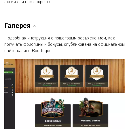
акции для вас закрыты.
Галерея
Подробная инструкция с пошаговым разъяснением, как
получать фриспины и бонусы, опубликована на официальном
сайте казино Bootlegger.