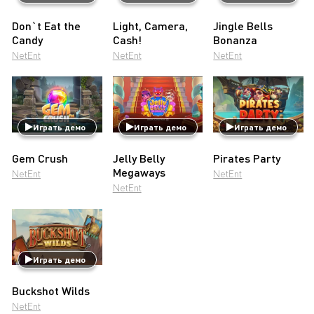
Don`t Eat the
Light, Camera,
Jingle Bells
Candy
Cash!
Bonanza
NetEnt
NetEnt
NetEnt
Играть демо
Играть демо
Играть демо
Gem Crush
Jelly Belly
Pirates Party
Megaways
NetEnt
NetEnt
NetEnt
Играть демо
Buckshot Wilds
NetEnt