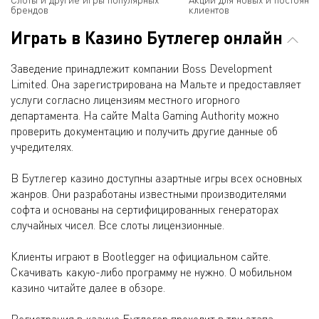
брендов
клиентов
Играть в Казино Бутлегер онлайн
Заведение принадлежит компании Boss Development
Limited. Она зарегистрирована на Мальте и предоставляет
услуги согласно лицензиям местного игорного
департамента. На сайте Malta Gaming Authority можно
проверить документацию и получить другие данные об
учредителях.
В Бутлегер казино доступны азартные игры всех основных
жанров. Они разработаны известными производителями
софта и основаны на сертифицированных генераторах
случайных чисел. Все слоты лицензионные.
Клиенты играют в Bootlegger на официальном сайте.
Скачивать какую-либо программу не нужно. О мобильном
казино читайте далее в обзоре.
Регистрация в казино Бутлегер проходит в три этапа: