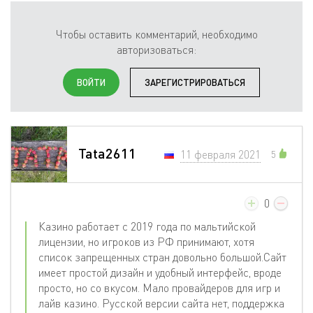
Чтобы оставить комментарий, необходимо
авторизоваться:
ВОЙТИ
ЗАРЕГИСТРИРОВАТЬСЯ
Tata2611
11 февраля 2021
5
0
Казино работает с 2019 года по мальтийской
лицензии, но игроков из РФ принимают, хотя
список запрещенных стран довольно большой.Сайт
имеет простой дизайн и удобный интерфейс, вроде
просто, но со вкусом. Мало провайдеров для игр и
лайв казино. Русской версии сайта нет, поддержка