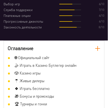
Выбор игр
6/10
Зачет вейджера по играм
Служба поддержки
7/10
Платежные опции
6/10
Слоты (могут быть исключения)
100%
Прогрессивные джекпоты
6/10
Законность деятельности
8/10
Оглавление
🌐 Официальный сайт
🤹 Играть в Казино Бутлегер онлайн
🎲 Казино игры
🤵 Живые дилеры
🍀 Играть бесплатно
🎁 Бонусы и промокоды
🏆 Турниры и гонки