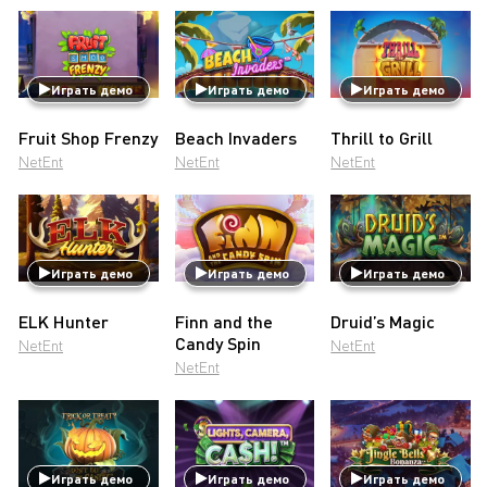
Играть демо
Играть демо
Играть демо
Fruit Shop Frenzy
Beach Invaders
Thrill to Grill
NetEnt
NetEnt
NetEnt
Играть демо
Играть демо
Играть демо
ELK Hunter
Finn and the
Druid’s Magic
Candy Spin
NetEnt
NetEnt
NetEnt
Играть демо
Играть демо
Играть демо