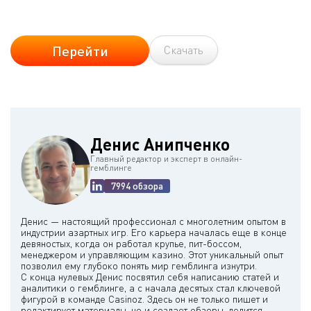
Перейти
Скачать
Денис Анипченко
Главный редактор и эксперт в онлайн-
гемблинге
7994 обзора
Денис — настоящий профессионал с многолетним опытом в
индустрии азартных игр. Его карьера началась еще в конце
девяностых, когда он работал крупье, пит-боссом,
менеджером и управляющим казино. Этот уникальный опыт
позволил ему глубоко понять мир гемблинга изнутри.
С конца нулевых Денис посвятил себя написанию статей и
аналитики о гемблинге, а с начала десятых стал ключевой
фигурой в команде Casinoz. Здесь он не только пишет и
редактирует материалы, но и создает обзоры, делится