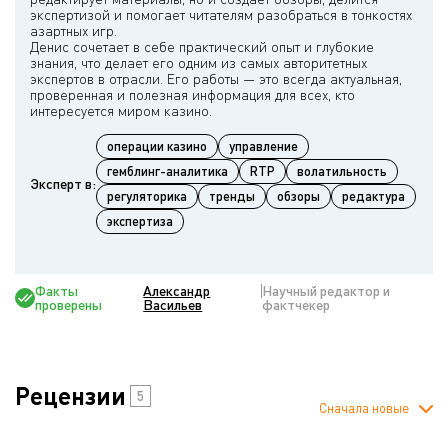
экспертизой и помогает читателям разобраться в тонкостях
азартных игр.
Денис сочетает в себе практический опыт и глубокие
знания, что делает его одним из самых авторитетных
экспертов в отрасли. Его работы — это всегда актуальная,
проверенная и полезная информация для всех, кто
операции казино
управление
гемблинг-аналитика
RTP
волатильность
Эксперт в:
регуляторика
тренды
обзоры
редактура
экспертиза
Факты
Александр
Научный редактор и
проверены
Васильев
фактчекер
Рецензии
5
Сначала новые