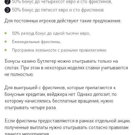
50% бонус до четырехсот евро и сто фриспинов,
50% бонус до пятисот евро и сто фриспинов.
Для постоянных игроков действуют такие предложения:
50% релоуд бонус до одной тысячи евро,
Еженедельные фриспины,
Программа лояльности с разными привилегиями.
Бонусы казино Бутлегер можно отыгрывать только на
слотах. При этом в некоторых моделях ставки учитываются
не полностью.
Для выигрышей с фриспинов, которые прилагаются к
бонусным кредитам, вейджера нет. Однако депозит, по
которому начислялись бесплатные вращения, нужно
отыгрывать четыре раза.
Если фриспины предоставляются в рамках отдельной акции,
полученные выплаты нужно отыгрывать согласно правилам
данного мероприятия.