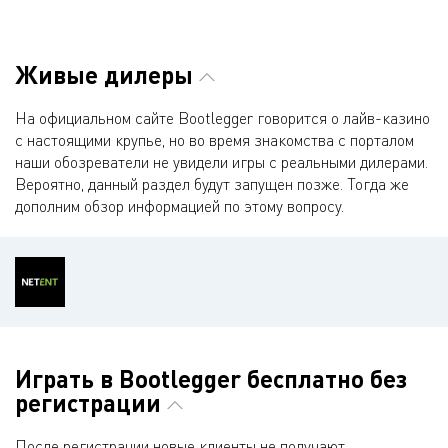
Живые дилеры
На официальном сайте Bootlegger говорится о лайв-казино
с настоящими крупье, но во время знакомства с порталом
наши обозреватели не увидели игры с реальными дилерами.
Вероятно, данный раздел будут запущен позже. Тогда же
дополним обзор информацией по этому вопросу.
Играть в Bootlegger бесплатно без
регистрации
После регистрации новые клиенты не получают