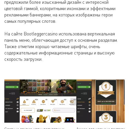
предложили более изысканный дизайн с интересной
цветовой гаммой, колоритными иконками и эффектными
рекламными баннерами, на которых изображены герои
самых популярных слотов.
На сайте Bootleggercasino использована вертикальная
панель меню, облегчающая доступ к основным разделам.
Также отметим хорошо читаемые шрифты, очень
содержательные информационные страницы и высокую
скорость загрузки.
Слоты и другие игры популярных
Акции для новых и постоянн