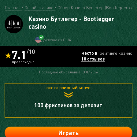
Главная
Онлайн казино
Обзор Казино Бутлегер (Bootlegger casi
Казино Бутлегер - Bootlegger
casino
Доступно из США
7.1
/10
место в
рейтинге казино
10 отзывов
превосходно
Последнее обновление 03.07.2024
ЭКСКЛЮЗИВНЫЙ БОНУС
100 фриспинов
за депозит
Играть