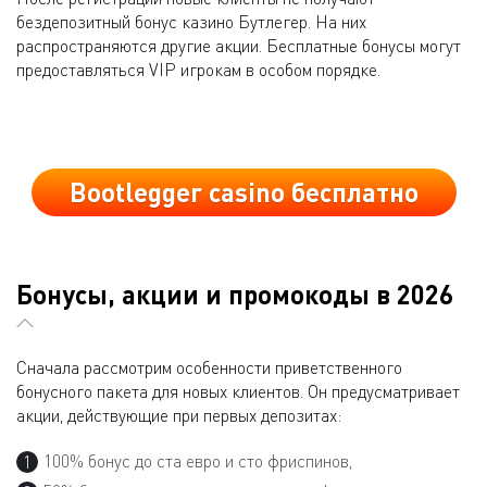
бездепозитный бонус казино Бутлегер. На них
распространяются другие акции. Бесплатные бонусы могут
предоставляться VIP игрокам в особом порядке.
Bootlegger casino бесплатно
Бонусы, акции и промокоды в 2026
Сначала рассмотрим особенности приветственного
бонусного пакета для новых клиентов. Он предусматривает
акции, действующие при первых депозитах:
100% бонус до ста евро и сто фриспинов,