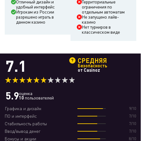
Отличный дизайн и
Территориальные
🏧 Методы вывода
удобный интерфейс
ограничения по
Игрокам из России
отдельным автоматам
разрешено играть в
Не запущено лайв-
💰 Минимальная сумма депозита
10 $
данном казино
казино
Нет турниров в
Минимальная сумма вывода
20 $
классическом виде
Верификация при выводе
Да
🙅 Разрешено самоисключение
Да
7.1
СРЕДНЯЯ
🚫 Пожизненное самоисключение
Да
Безопасность
от Casinoz
Контактные данные
5.9
оценка
10
пользователей
💁 Живой чат
Да
Графика и дизайн
9/10
Служба поддержки
E-mail поддержки
ПО и интерфейс
7/10
Стабильность работы
7/10
🏠 Почтовый адрес
23, Office 2, Triq Giuseppe Calleja, Swatar
Msida, MSD 2270, Malta
Ввод/вывод денег
7/10
Бонусы и акции
8/10