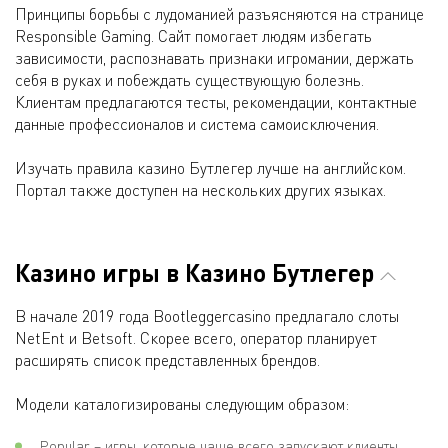
Принципы борьбы с лудоманией разъясняются на странице
Responsible Gaming. Сайт помогает людям избегать
зависимости, распознавать признаки игромании, держать
себя в руках и побеждать существующую болезнь.
Клиентам предлагаются тесты, рекомендации, контактные
данные профессионалов и система самоисключения.
Изучать правила казино Бутлегер лучше на английском.
Портал также доступен на нескольких других языках.
Казино игры в Казино Бутлегер
В начале 2019 года Bootleggercasino предлагало слоты
NetEnt и Betsoft. Скорее всего, оператор планирует
расширять список представленных брендов.
Модели каталогизированы следующим образом:
Popular – игры, которые чаще всего запускают клиенты,