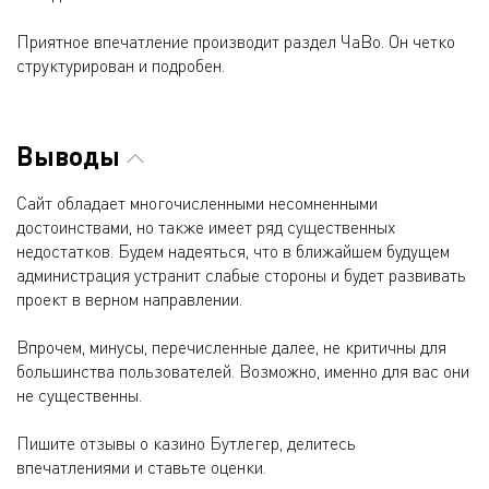
Приятное впечатление производит раздел ЧаВо. Он четко
структурирован и подробен.
Выводы
Сайт обладает многочисленными несомненными
достоинствами, но также имеет ряд существенных
недостатков. Будем надеяться, что в ближайшем будущем
администрация устранит слабые стороны и будет развивать
проект в верном направлении.
Впрочем, минусы, перечисленные далее, не критичны для
большинства пользователей. Возможно, именно для вас они
не существенны.
Пишите отзывы о казино Бутлегер, делитесь
впечатлениями и ставьте оценки.