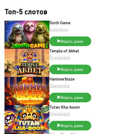
Топ-5 слотов
Sloth Game
Endorphina
Играть демо
Temple of Akhet
Thunderkick
Играть демо
Hammerblaze
Thunderkick
Играть демо
Tutan Kha-boom
Thunderkick
Играть демо