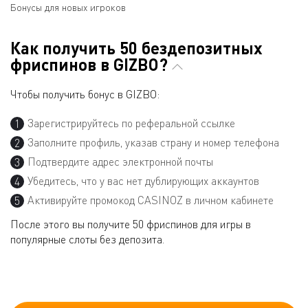
Бонусы для новых игроков
Как получить 50 бездепозитных
фриспинов в GIZBO?
Чтобы получить бонус в GIZBO:
Зарегистрируйтесь по реферальной ссылке
Заполните профиль, указав страну и номер телефона
Подтвердите адрес электронной почты
Убедитесь, что у вас нет дублирующих аккаунтов
Активируйте промокод CASINOZ в личном кабинете
После этого вы получите 50 фриспинов для игры в
популярные слоты без депозита.