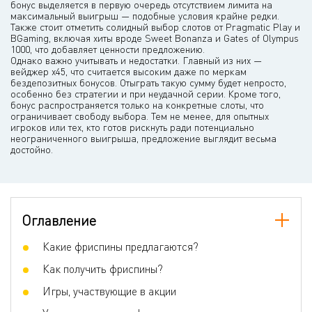
бонус выделяется в первую очередь отсутствием лимита на
максимальный выигрыш — подобные условия крайне редки.
Также стоит отметить солидный выбор слотов от Pragmatic Play и
BGaming, включая хиты вроде Sweet Bonanza и Gates of Olympus
1000, что добавляет ценности предложению.
Однако важно учитывать и недостатки. Главный из них —
вейджер x45, что считается высоким даже по меркам
бездепозитных бонусов. Отыграть такую сумму будет непросто,
особенно без стратегии и при неудачной серии. Кроме того,
бонус распространяется только на конкретные слоты, что
ограничивает свободу выбора. Тем не менее, для опытных
игроков или тех, кто готов рискнуть ради потенциально
неограниченного выигрыша, предложение выглядит весьма
достойно.
Оглавление
Какие фриспины предлагаются?
Как получить фриспины?
Игры, участвующие в акции