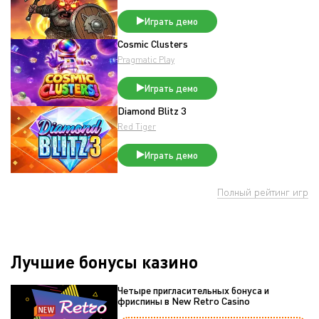
Играть демо
Cosmic Clusters
Pragmatic Play
Играть демо
Diamond Blitz 3
Red Tiger
Играть демо
Полный рейтинг игр
Лучшие бонусы казино
Четыре пригласительных бонуса и
фриспины в New Retro Casino