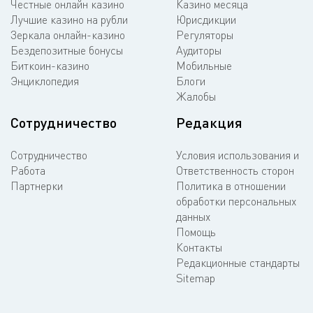
Честные онлайн казино
Казино месяца
Лучшие казино на рубли
Юрисдикции
Зеркала онлайн-казино
Регуляторы
Бездепозитные бонусы
Аудиторы
Биткоин-казино
Мобильные
Энциклопедия
Блоги
Жалобы
Сотрудничество
Редакция
Сотрудничество
Условия использования и
Работа
Ответственность сторон
Партнерки
Политика в отношении
обработки персональных
данных
Помощь
Контакты
Редакционные стандарты
Sitemap