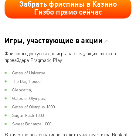
Забрать фриспины в Казино
Гизбо прямо сейчас
Игры, участвующие в акции
Фриспины доступны для игры на следующих слотах от
провайдера Pragmatic Play:
Gates of Universe,
The Dog House,
Cleocatra,
Gates of Olympus,
Gates of Olympus 1000,
Sugar Rush 1000,
Sweet Bonanza 1000.
В качестве альтернативного слота участвует игра Book of