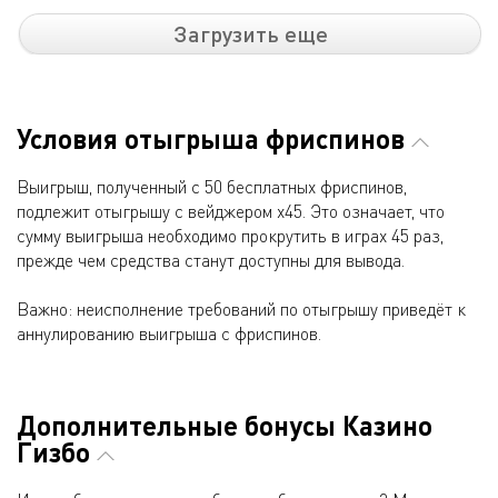
Загрузить еще
Условия отыгрыша фриспинов
Выигрыш, полученный с 50 бесплатных фриспинов,
подлежит отыгрышу с вейджером x45. Это означает, что
сумму выигрыша необходимо прокрутить в играх 45 раз,
прежде чем средства станут доступны для вывода.
Важно: неисполнение требований по отыгрышу приведёт к
аннулированию выигрыша с фриспинов.
Дополнительные бонусы Казино
Гизбо