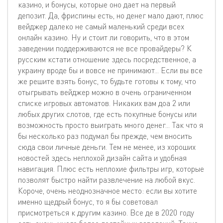
казино, и бонусы, которые оно дает на первый
депозит. Да, фриспины есть, но денег мало дают, плюс
вейджер далеко не самый маленький среди всех
онлайн казино. Ну и стоит ли говорить, что в этом
заведении поддерживаются не все провайдеры? К
русским кстати отношение здесь посредственное, а
украину вроде бы и вовсе не принимают... Если вы все
же решите взять бонус, то будьте готовы к тому, что
отыгрывать вейджер можно в очень ограниченном
списке игровых автоматов. Никаких вам доа 2 или
любых других слотов, где есть покупные бонусы или
возможность просто выиграть много денег... Так что я
бы несколько раз подумал бы прежде, чем вносить
сюда свои личные деньги. Тем не менее, из хороших
новостей здесь неплохой дизайн сайта и удобная
навигация. Плюс есть неплохие фильтры игр, которые
позволят быстро найти развлечение на любой вкус.
Короче, очень неоднозначное место: если вы хотите
именно щедрый бонус, то я бы советовал
присмотреться к другим казино. Все де в 2020 году