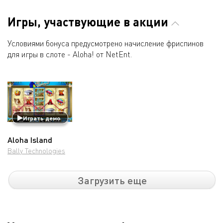
Игры, участвующие в акции
Условиями бонуса предусмотрено начисление фриспинов
для игры в слоте - Aloha! от NetEnt.
Играть демо
Aloha Island
Bally Technologies
Загрузить еще