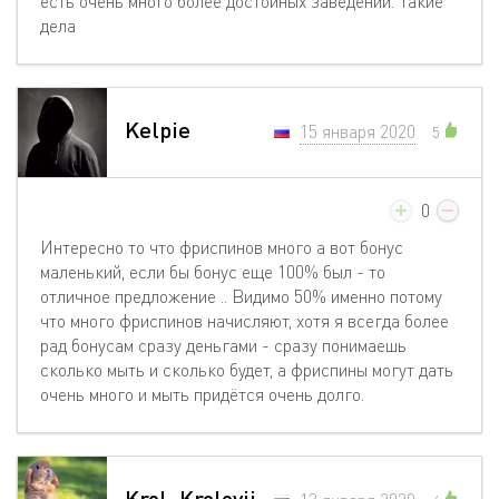
есть очень много более достойных заведений. Такие
дела
Kelpie
15 января 2020
5
0
Интересно то что фриспинов много а вот бонус
маленький, если бы бонус еще 100% был - то
отличное предложение .. Видимо 50% именно потому
что много фриспинов начисляют, хотя я всегда более
рад бонусам сразу деньгами - сразу понимаешь
сколько мыть и сколько будет, а фриспины могут дать
очень много и мыть придётся очень долго.
Krol_Krolovii