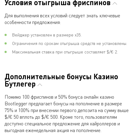
Условия отыгрыша фриспинов
Для выполнения всех условий следует знать ключевые
особенности предложения:
Вейджер установлен в размере х35.
Ограничения по срокам отыгрыша средств не установлены.
Максимальная ставка при отыгрыше составляет $/€ 2.
Дополнительные бонусы Казино
Бутлегер
Помимо 100 фриспинов и 50% бонуса онлайн казино
Bootlegger предлагает бонусы на пополнение в размере
75% и 100% при внесении первого депозита на сумму выше
$/€ 50 вплоть до $/€ 500. Кроме того, пользователям
доступно специальное предложение для хайроллеров и
выгодная еженедельная акция на пополнение.