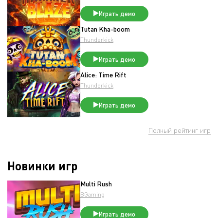
Играть демо
Tutan Kha-boom
Thunderkick
Играть демо
Alice: Time Rift
Thunderkick
Играть демо
Полный рейтинг игр
Новинки игр
Multi Rush
BGaming
Играть демо