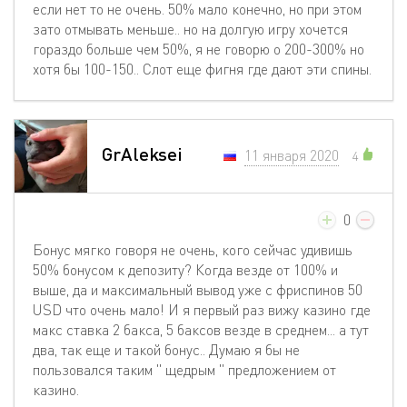
если нет то не очень. 50% мало конечно, но при этом
зато отмывать меньше.. но на долгую игру хочется
гораздо больше чем 50%, я не говорю о 200-300% но
хотя бы 100-150.. Слот еще фигня где дают эти спины.
GrAleksei
11 января 2020
4
0
Бонус мягко говоря не очень, кого сейчас удивишь
50% бонусом к депозиту? Когда везде от 100% и
выше, да и максимальный вывод уже с фриспинов 50
USD что очень мало! И я первый раз вижу казино где
макс ставка 2 бакса, 5 баксов везде в среднем... а тут
два, так еще и такой бонус.. Думаю я бы не
пользовался таким " щедрым " предложением от
казино.