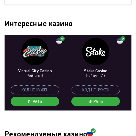
Интересные казино
Virtual City Casino
Stake Casino
Рейтинг 6
Рейтинг 7.8
КОД НЕ НУЖЕН
КОД НЕ НУЖЕН
ИГРАТЬ
ИГРАТЬ
Рекомендуемые казино