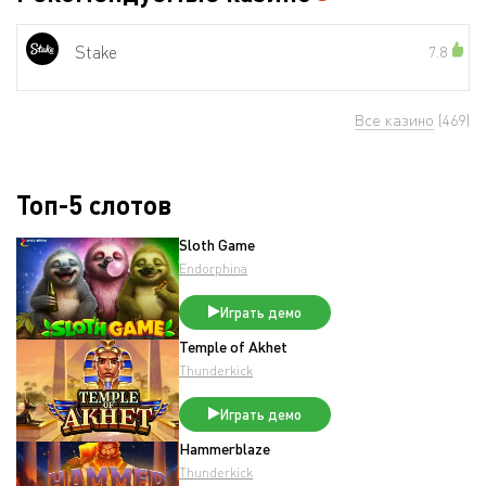
Stake
7.8
Все казино
(469)
Топ-5 слотов
Sloth Game
Endorphina
Играть демо
Temple of Akhet
Thunderkick
Играть демо
Hammerblaze
Thunderkick