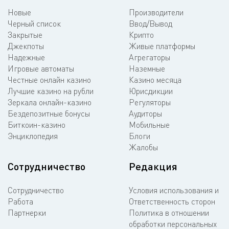
Новые
Производители
Черный список
Ввод/Вывод
Закрытые
Крипто
Джекпоты
Живые платформы
Надежные
Агрегаторы
Игровые автоматы
Наземные
Честные онлайн казино
Казино месяца
Лучшие казино на рубли
Юрисдикции
Зеркала онлайн-казино
Регуляторы
Бездепозитные бонусы
Аудиторы
Биткоин-казино
Мобильные
Энциклопедия
Блоги
Жалобы
Сотрудничество
Редакция
Сотрудничество
Условия использования и
Работа
Ответственность сторон
Партнерки
Политика в отношении
обработки персональных