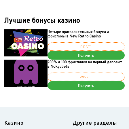
Лучшие бонусы казино
Четыре пригласительных бонуса и
фриспины в New Retro Casino
FIRST1
Получить
200% и 100 фриспинов на первый депозит
в Nokycbets
WIN200
Получить
Казино
Другие разделы