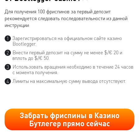
Для получения 100 фриспинов за первый депозит
рекомендуется следовать последовательности из данной
инструкции:
Зарегистрироваться на официальном сайте казино
Bootlegger.
Внести первый депозит на сумму не менее $/€ 20 и
вплоть до $/€ 50.
Использовать вращения необходимо в течение 24 часов
с момента получения.
Лимиты на максимальную сумму вывода отсутствуют.
Забрать фриспины в Казино
Бутлегер прямо сейчас