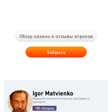
Обзор казино и отзывы игроков
Забрать
Igor Matvienko
Ведущий аналитик бонусных программ и
турниров
189 обзоров