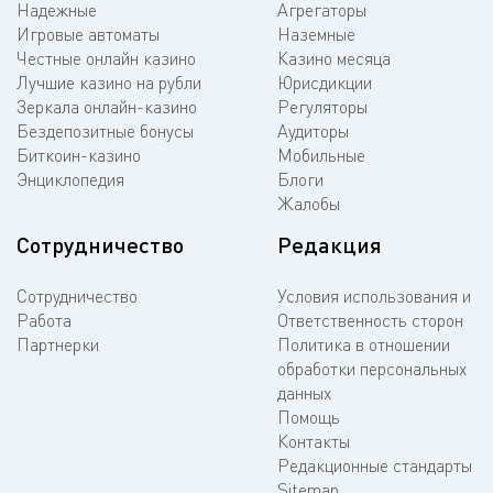
Надежные
Агрегаторы
Игровые автоматы
Наземные
Честные онлайн казино
Казино месяца
Лучшие казино на рубли
Юрисдикции
Зеркала онлайн-казино
Регуляторы
Бездепозитные бонусы
Аудиторы
Биткоин-казино
Мобильные
Энциклопедия
Блоги
Жалобы
Сотрудничество
Редакция
Сотрудничество
Условия использования и
Работа
Ответственность сторон
Партнерки
Политика в отношении
обработки персональных
данных
Помощь
Контакты
Редакционные стандарты
Sitemap