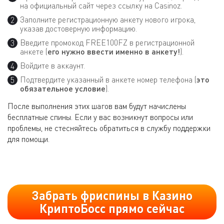
на официальный сайт через ссылку на Casinoz.
Заполните регистрационную анкету нового игрока,
указав достоверную информацию.
Введите промокод FREE100FZ в регистрационной
анкете (
его нужно ввести именно в анкету!
).
Войдите в аккаунт.
Подтвердите указанный в анкете номер телефона (
это
обязательное условие
).
После выполнения этих шагов вам будут начислены
бесплатные спины. Если у вас возникнут вопросы или
проблемы, не стесняйтесь обратиться в службу поддержки
для помощи.
Забрать фриспины в Казино
КриптоБосс прямо сейчас