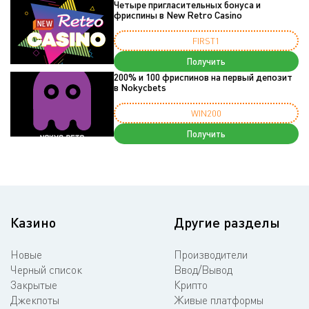
Четыре пригласительных бонуса и
фриспины в New Retro Casino
FIRST1
Получить
200% и 100 фриспинов на первый депозит
в Nokycbets
WIN200
Получить
Казино
Другие разделы
Новые
Производители
Черный список
Ввод/Вывод
Закрытые
Крипто
Джекпоты
Живые платформы