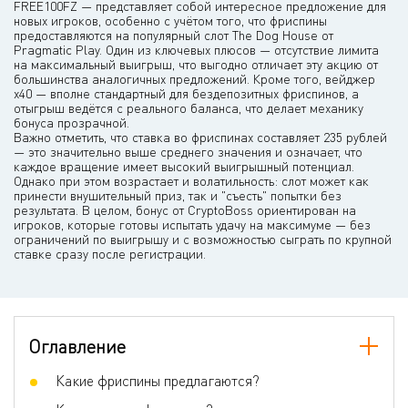
FREE100FZ — представляет собой интересное предложение для
новых игроков, особенно с учётом того, что фриспины
предоставляются на популярный слот The Dog House от
Pragmatic Play. Один из ключевых плюсов — отсутствие лимита
на максимальный выигрыш, что выгодно отличает эту акцию от
большинства аналогичных предложений. Кроме того, вейджер
x40 — вполне стандартный для бездепозитных фриспинов, а
отыгрыш ведётся с реального баланса, что делает механику
бонуса прозрачной.
Важно отметить, что ставка во фриспинах составляет 235 рублей
— это значительно выше среднего значения и означает, что
каждое вращение имеет высокий выигрышный потенциал.
Однако при этом возрастает и волатильность: слот может как
принести внушительный приз, так и "съесть" попытки без
результата. В целом, бонус от CryptoBoss ориентирован на
игроков, которые готовы испытать удачу на максимуме — без
ограничений по выигрышу и с возможностью сыграть по крупной
ставке сразу после регистрации.
Оглавление
Какие фриспины предлагаются?