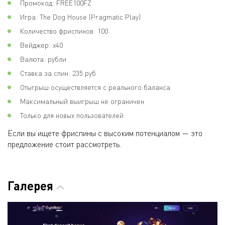
Промокод: FREE100FZ
Игра: The Dog House (Pragmatic Play)
Количество фриспинов: 100
Вейджер: x40
Валюта: рубли
Ставка за спин: 235 руб
Отыгрыш осуществляется с реального баланса
Максимальный выигрыш не ограничен
Только для новых пользователей
Если вы ищете фриспины с высоким потенциалом — это
предложение стоит рассмотреть.
Галерея