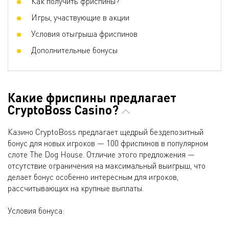
Как получить фриспины?
Игры, участвующие в акции
Условия отыгрыша фриспинов
Дополнительные бонусы
Какие фриспины предлагает
CryptoBoss Casino?
Казино CryptoBoss предлагает щедрый бездепозитный
бонус для новых игроков — 100 фриспинов в популярном
слоте The Dog House. Отличие этого предложения —
отсутствие ограничения на максимальный выигрыш, что
делает бонус особенно интересным для игроков,
рассчитывающих на крупные выплаты.
Условия бонуса: