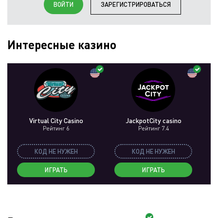
ВОЙТИ
ЗАРЕГИСТРИРОВАТЬСЯ
Интересные казино
Virtual City Casino
JackpotCity casino
Рейтинг 6
Рейтинг 7.4
КОД НЕ НУЖЕН
КОД НЕ НУЖЕН
ИГРАТЬ
ИГРАТЬ