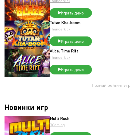
Thunderkick
Играть демо
Tutan Kha-boom
Thunderkick
Играть демо
Alice: Time Rift
Thunderkick
Играть демо
Полный рейтинг игр
Новинки игр
Multi Rush
BGaming