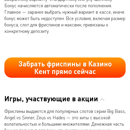
Бонус начисляется автоматически после пополнения.
Главное — заранее выбрать нужный вариант в кассе, иначе
бонус может быть недоступен. Все условия, включая размер
бонуса, слот для фриспинов и максвин, привязаны к
конкретному депозиту.
Забрать фриспины в Казино
Кент прямо сейчас
Игры, участвующие в акции
Фриспины выдаются для популярных слотов серии Big Bass,
Angel vs Sinner, Zeus vs Hades — это хиты с высокой
волатильностью и большими множителями. Денежная часть