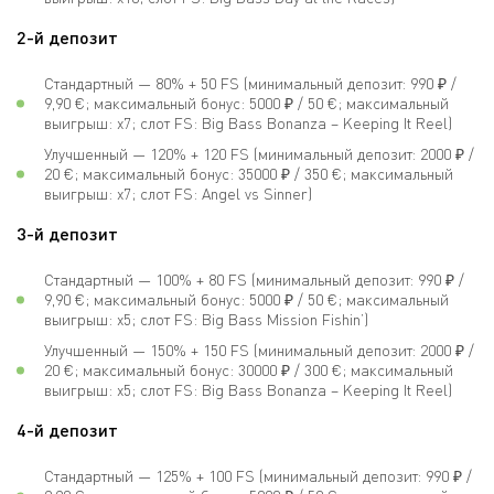
2-й депозит
Стандартный — 80% + 50 FS (минимальный депозит: 990 ₽ /
9,90 €; максимальный бонус: 5000 ₽ / 50 €; максимальный
выигрыш: x7; слот FS: Big Bass Bonanza – Keeping It Reel)
Улучшенный — 120% + 120 FS (минимальный депозит: 2000 ₽ /
20 €; максимальный бонус: 35000 ₽ / 350 €; максимальный
выигрыш: x7; слот FS: Angel vs Sinner)
3-й депозит
Стандартный — 100% + 80 FS (минимальный депозит: 990 ₽ /
9,90 €; максимальный бонус: 5000 ₽ / 50 €; максимальный
выигрыш: x5; слот FS: Big Bass Mission Fishin’)
Улучшенный — 150% + 150 FS (минимальный депозит: 2000 ₽ /
20 €; максимальный бонус: 30000 ₽ / 300 €; максимальный
выигрыш: x5; слот FS: Big Bass Bonanza – Keeping It Reel)
4-й депозит
Стандартный — 125% + 100 FS (минимальный депозит: 990 ₽ /