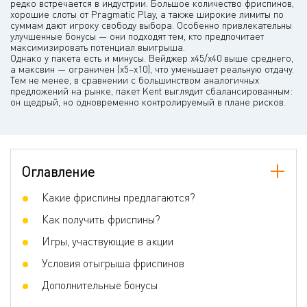
редко встречается в индустрии. Большое количество фриспинов,
хорошие слоты от Pragmatic Play, а также широкие лимиты по
суммам дают игроку свободу выбора. Особенно привлекательны
улучшенные бонусы — они подходят тем, кто предпочитает
максимизировать потенциал выигрыша.
Однако у пакета есть и минусы. Вейджер x45/x40 выше среднего,
а максвин — ограничен (x5–x10), что уменьшает реальную отдачу.
Тем не менее, в сравнении с большинством аналогичных
предложений на рынке, пакет Kent выглядит сбалансированным:
он щедрый, но одновременно контролируемый в плане рисков.
Оглавление
Какие фриспины предлагаются?
Как получить фриспины?
Игры, участвующие в акции
Условия отыгрыша фриспинов
Дополнительные бонусы