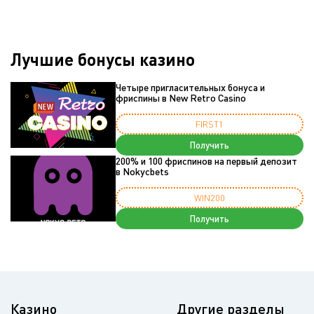
Лучшие бонусы казино
Четыре пригласительных бонуса и
фриспины в New Retro Casino
FIRST1
Получить
200% и 100 фриспинов на первый депозит
в Nokycbets
WIN200
Получить
Казино
Другие разделы