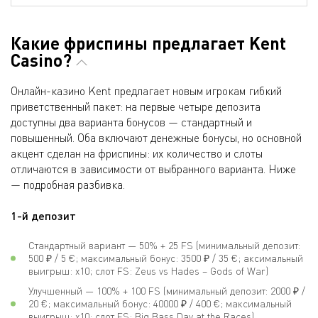
Какие фриспины предлагает Kent
Casino?
Онлайн-казино Kent предлагает новым игрокам гибкий
приветственный пакет: на первые четыре депозита
доступны два варианта бонусов — стандартный и
повышенный. Оба включают денежные бонусы, но основной
акцент сделан на фриспины: их количество и слоты
отличаются в зависимости от выбранного варианта. Ниже
— подробная разбивка.
1-й депозит
Стандартный вариант — 50% + 25 FS (минимальный депозит:
500 ₽ / 5 €; максимальный бонус: 3500 ₽ / 35 €; аксимальный
выигрыш: x10; слот FS: Zeus vs Hades – Gods of War)
Улучшенный — 100% + 100 FS (минимальный депозит: 2000 ₽ /
20 €; максимальный бонус: 40000 ₽ / 400 €; максимальный
выигрыш: x10; слот FS: Big Bass Day at the Races)