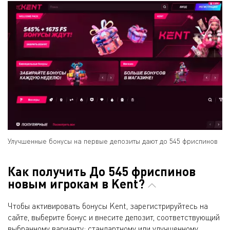
Улучшенные бонусы на первые депозиты дают до 545 фриспинов
Как получить До 545 фриспинов
новым игрокам в Kent?
Чтобы активировать бонусы Kent, зарегистрируйтесь на
сайте, выберите бонус и внесите депозит, соответствующий
выбранному варианту: стандартному или улучшенному.