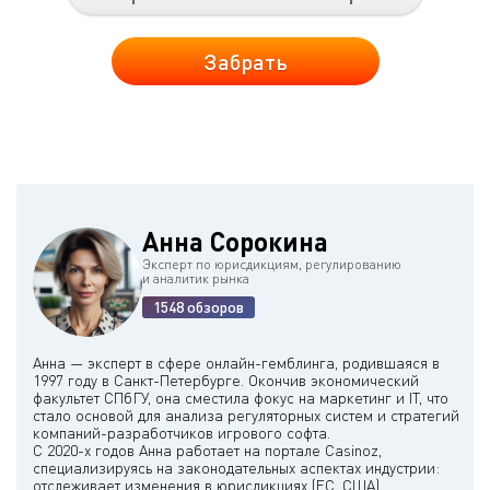
Забрать
Анна Сорокина
Эксперт по юрисдикциям, регулированию
и аналитик рынка
1548 обзоров
Анна — эксперт в сфере онлайн-гемблинга, родившаяся в
1997 году в Санкт-Петербурге. Окончив экономический
факультет СПбГУ, она сместила фокус на маркетинг и IT, что
стало основой для анализа регуляторных систем и стратегий
компаний-разработчиков игрового софта.
С 2020-х годов Анна работает на портале Casinoz,
специализируясь на законодательных аспектах индустрии:
отслеживает изменения в юрисдикциях (ЕС, США),