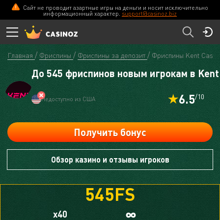
Сайт не проводит азартные игры на деньги и носит исключительно
CASINOZ
ПЕРЕЙТИ
информационный характер.
support@casinoz.biz
Главная
Фриспины
Фриспины за депозит
Фриспины Kent Casin
До 545 фриспинов новым игрокам в Kent
6.5
/10
Недоступно из США
Получить бонус
Обзор казино и отзывы игроков
545FS
∞
x40