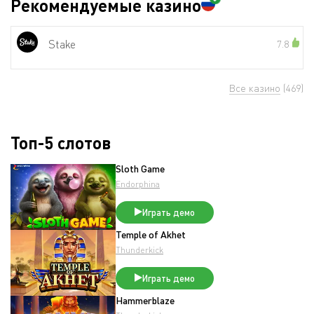
Рекомендуемые казино
Stake
7.8
Все казино
(469)
Топ-5 слотов
Sloth Game
Endorphina
Играть демо
Temple of Akhet
Thunderkick
Играть демо
Hammerblaze