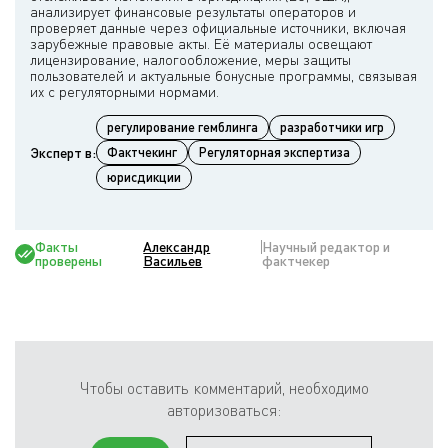
анализирует финансовые результаты операторов и
проверяет данные через официальные источники, включая
зарубежные правовые акты. Её материалы освещают
лицензирование, налогообложение, меры защиты
пользователей и актуальные бонусные программы, связывая
регулирование гемблинга
разработчики игр
Эксперт в:
Фактчекинг
Регуляторная экспертиза
юрисдикции
Факты
Александр
Научный редактор и
проверены
Васильев
фактчекер
Чтобы оставить комментарий, необходимо
авторизоваться: