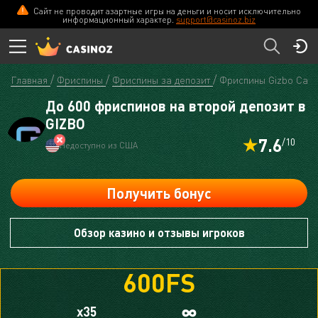
Сайт не проводит азартные игры на деньги и носит исключительно
CASINOZ
ПЕРЕЙТИ
информационный характер.
support@casinoz.biz
Главная
Фриспины
Фриспины за депозит
Фриспины Gizbo Casi
До 600 фриспинов на второй депозит в
GIZBO
7.6
/10
Недоступно из США
Получить бонус
Обзор казино и отзывы игроков
600FS
∞
x35