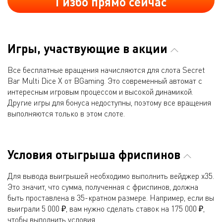
Гизбо прямо сейчас
Игры, участвующие в акции
Все бесплатные вращения начисляются для слота Secret
Bar Multi Dice X от BGaming. Это современный автомат с
интересным игровым процессом и высокой динамикой.
Другие игры для бонуса недоступны, поэтому все вращения
выполняются только в этом слоте.
Условия отыгрыша фриспинов
Для вывода выигрышей необходимо выполнить вейджер x35.
Это значит, что сумма, полученная с фриспинов, должна
быть проставлена в 35-кратном размере. Например, если вы
выиграли 5 000 ₽, вам нужно сделать ставок на 175 000 ₽,
чтобы выполнить условия.