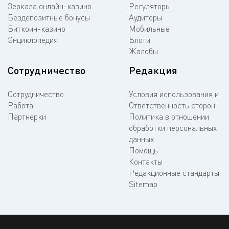
Зеркала онлайн-казино
Регуляторы
Бездепозитные бонусы
Аудиторы
Биткоин-казино
Мобильные
Энциклопедия
Блоги
Жалобы
Сотрудничество
Редакция
Сотрудничество
Условия использования и
Работа
Ответственность сторон
Партнерки
Политика в отношении
обработки персональных
данных
Помощь
Контакты
Редакционные стандарты
Sitemap