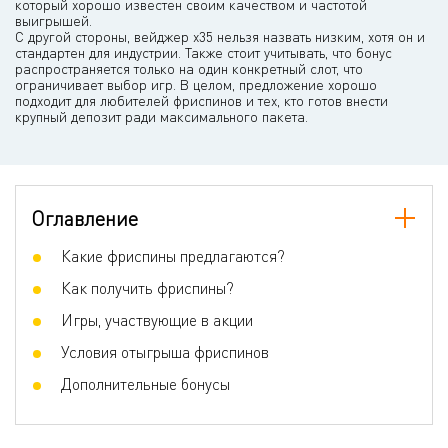
который хорошо известен своим качеством и частотой
выигрышей.
С другой стороны, вейджер x35 нельзя назвать низким, хотя он и
стандартен для индустрии. Также стоит учитывать, что бонус
распространяется только на один конкретный слот, что
ограничивает выбор игр. В целом, предложение хорошо
подходит для любителей фриспинов и тех, кто готов внести
крупный депозит ради максимального пакета.
Оглавление
Какие фриспины предлагаются?
Как получить фриспины?
Игры, участвующие в акции
Условия отыгрыша фриспинов
Дополнительные бонусы