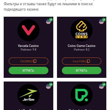
Фильтры и отзывы также будут не лишними в поиске
подходящего казино.
Vavada Casino
Coins Game Casino
Рейтинг 9.8
Рейтинг 8.2
CASINOZ
free150fs
ИГРАТЬ
ИГРАТЬ