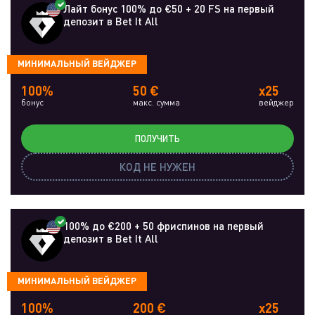
Лайт бонус 100% до €50 + 20 FS на первый
депозит в Bet It All
МИНИМАЛЬНЫЙ ВЕЙДЖЕР
100%
50 €
x25
бонус
макс. сумма
вейджер
ПОЛУЧИТЬ
КОД НЕ НУЖЕН
100% до €200 + 50 фриспинов на первый
депозит в Bet It All
МИНИМАЛЬНЫЙ ВЕЙДЖЕР
100%
200 €
x25