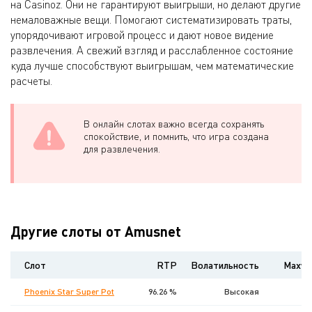
на Casinoz. Они не гарантируют выигрыши, но делают другие
немаловажные вещи. Помогают систематизировать траты,
упорядочивают игровой процесс и дают новое видение
развлечения. А свежий взгляд и расслабленное состояние
куда лучше способствуют выигрышам, чем математические
расчеты.
В онлайн слотах важно всегда сохранять
спокойствие, и помнить, что игра создана
для развлечения.
Другие слоты от Amusnet
Слот
RTP
Волатильность
Maxwi
Phoenix Star Super Pot
96.26 %
Высокая