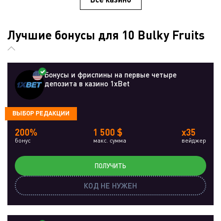
Лучшие бонусы для 10 Bulky Fruits
Бонусы и фриспины на первые четыре
депозита в казино 1xBet
ВЫБОР РЕДАКЦИИ
200%
1 500 $
x35
бонус
макс. сумма
вейджер
ПОЛУЧИТЬ
КОД НЕ НУЖЕН