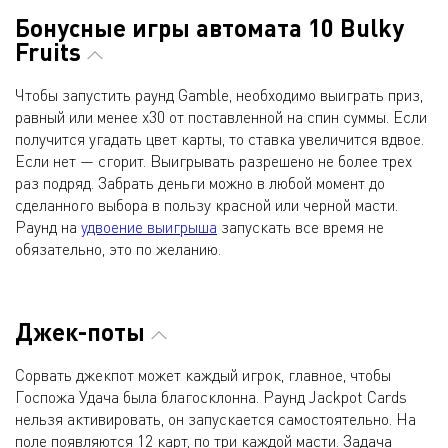
Бонусные игры автомата 10 Bulky
Fruits
Чтобы запустить раунд Gamble, необходимо выиграть приз,
равный или менее х30 от поставленной на спин суммы. Если
получится угадать цвет карты, то ставка увеличится вдвое.
Если нет — сгорит. Выигрывать разрешено не более трех
раз подряд. Забрать деньги можно в любой момент до
сделанного выбора в пользу красной или черной масти.
Раунд на
удвоение выигрыша
запускать все время не
обязательно, это по желанию.
Джек-поты
Сорвать джекпот может каждый игрок, главное, чтобы
Госпожа Удача была благосклонна. Раунд Jackpot Cards
нельзя активировать, он запускается самостоятельно. На
поле появляются 12 карт, по три каждой масти. Задача