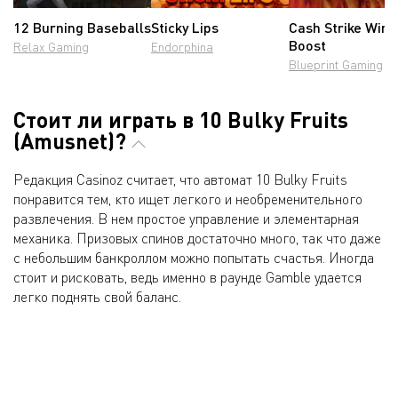
12 Burning Baseballs
Sticky Lips
Cash Strike Win
Boost
Relax Gaming
Endorphina
Blueprint Gaming
Стоит ли играть в 10 Bulky Fruits
(Amusnet)?
Редакция Casinoz считает, что автомат 10 Bulky Fruits
понравится тем, кто ищет легкого и необременительного
развлечения. В нем простое управление и элементарная
механика. Призовых спинов достаточно много, так что даже
с небольшим банкроллом можно попытать счастья. Иногда
стоит и рисковать, ведь именно в раунде Gamble удается
легко поднять свой баланс.