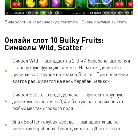
Видеослот на классическую тематику
Очень крупные выплаты
Онлайн слот 10 Bulky Fruits:
Символы Wild, Scatter
Символ Wild — выпадает на 2, 3 и 4 барабане, выполняя
стандартную функцию замены. Не может дополнять
цепочки, состоящие из знаков Scatter. При появлении
всегда расширяется на весь барабан целиком.
Символ Scatter в виде доллара — приносит крупную
денежную выплату за 3, 4 и 5 штук, расположенных в
любых местах игрового поля.
Знак Scatter голубая звезда — выпадает лишь на
нечетных барабанах. Три штуки дают х20 от ставки.