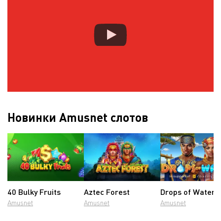
Новинки Amusnet слотов
40 Bulky Fruits
Aztec Forest
Drops of Water
Amusnet
Amusnet
Amusnet