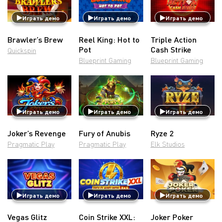
Играть демо
Играть демо
Играть демо
Brawler’s Brew
Reel King: Hot to
Triple Action
Pot
Cash Strike
Quickspin
Blueprint Gaming
Blueprint Gaming
Играть демо
Играть демо
Играть демо
Joker’s Revenge
Fury of Anubis
Ryze 2
Pragmatic Play
Pragmatic Play
Elk Studios
Играть демо
Играть демо
Играть демо
Vegas Glitz
Coin Strike XXL:
Joker Poker