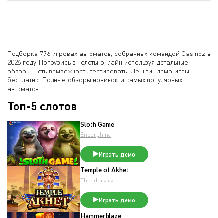
Подборка 776 игровых автоматов, собранных командой Casinoz в
2026 году. Погрузись в -слоты онлайн используя детальные
обзоры. Есть вомзожность тестировать "Деньги" демо игры
бесплатно. Полные обзоры новинок и самых популярных
автоматов.
Топ-5 слотов
Sloth Game
Endorphina
Играть демо
Temple of Akhet
Thunderkick
Играть демо
Hammerblaze