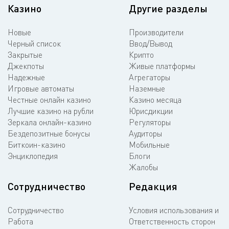
Казино
Другие разделы
Новые
Производители
Черный список
Ввод/Вывод
Закрытые
Крипто
Джекпоты
Живые платформы
Надежные
Агрегаторы
Игровые автоматы
Наземные
Честные онлайн казино
Казино месяца
Лучшие казино на рубли
Юрисдикции
Зеркала онлайн-казино
Регуляторы
Бездепозитные бонусы
Аудиторы
Биткоин-казино
Мобильные
Энциклопедия
Блоги
Жалобы
Сотрудничество
Редакция
Сотрудничество
Условия использования и
Работа
Ответственность сторон