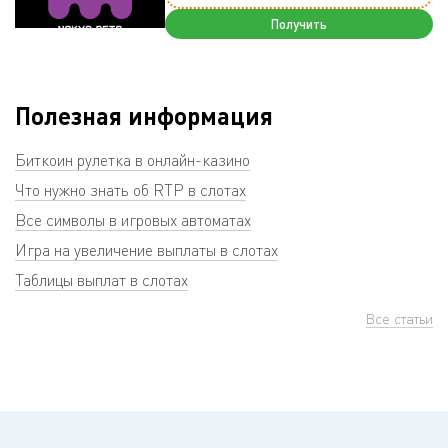
Получить
Полезная информация
Биткоин рулетка в онлайн-казино
Что нужно знать об RTP в слотах
Все символы в игровых автоматах
Игра на увеличение выплаты в слотах
Таблицы выплат в слотах
Все статьи