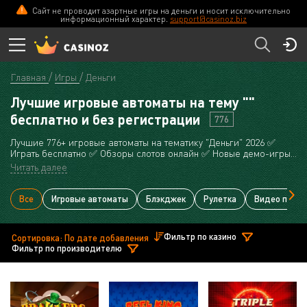
Сайт не проводит азартные игры на деньги и носит исключительно
информационный характер.
support@casinoz.biz
Главная
Игры
Деньги
Лучшие игровые автоматы на тему ""
бесплатно и без регистрации
776
Лучшие 776+ игровые автоматы на тематику "Деньги" 2026 ✅
Играть бесплатно ✅ Обзоры слотов онлайн ✅ Новые демо-игры
✅ Официальные сайты казино
Читать далее
Все
Игровые автоматы
Блэкджек
Рулетка
Видео покер
Фильтр по казино
Сортировка: По дате добавления
Фильтр по производителю