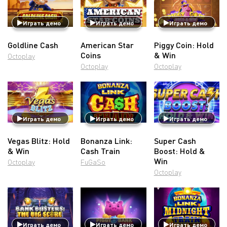
Играть демо
Играть демо
Играть демо
Goldline Cash
American Star
Piggy Coin: Hold
Coins
& Win
Octoplay
Octoplay
Octoplay
Играть демо
Играть демо
Играть демо
Vegas Blitz: Hold
Bonanza Link:
Super Cash
& Win
Cash Train
Boost: Hold &
Win
Octoplay
FuGaSo
Octoplay
Играть демо
Играть демо
Играть демо