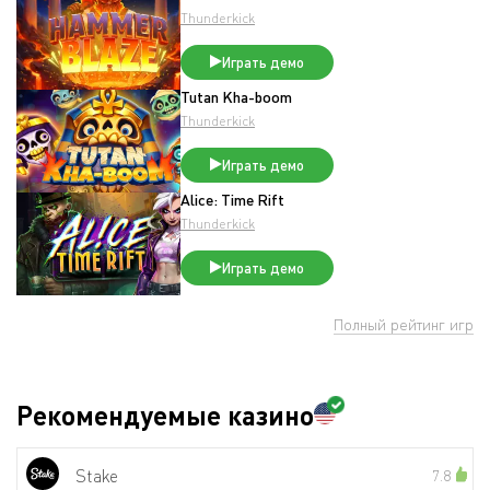
Thunderkick
Играть демо
Tutan Kha-boom
Thunderkick
Играть демо
Alice: Time Rift
Thunderkick
Играть демо
Полный рейтинг игр
Рекомендуемые казино
Stake
7.8