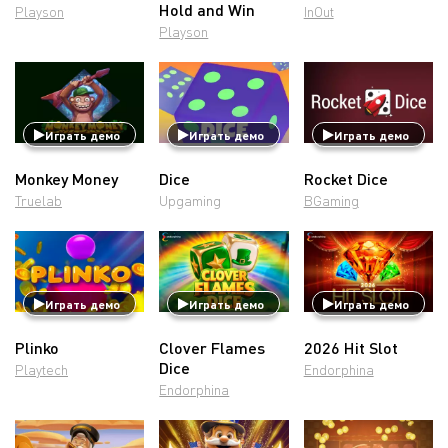
Hold and Win
Playson
InOut
Playson
Играть демо
Играть демо
Играть демо
Monkey Money
Dice
Rocket Dice
Truelab
Upgaming
BGaming
Играть демо
Играть демо
Играть демо
Plinko
Clover Flames
2026 Hit Slot
Dice
Playtech
Endorphina
Endorphina