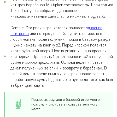
четырех барабанов Multiplier составляет х4. Если только
1, 2 и 3 катушки собрали одинаковые
низкооплачиваемые символы, то множитель будет х3.
Gamble. Это риск-игра, которая приносит
удвоение
выигрыша
или потерю денег. Запустить ее можно в
любой момент после получения приза в базовом раунде.
Нужно нажать на кнопку х2. Перед игроком появится
карта рубашкой вверх. Нужно угадать — она красная
или черная. Правильный ответ приносит х2 к полученной
сумме и можно продолжать. Ошибка ведет к потере
денег, полученных за спин, и возврату к барабанам. В
любой момент после выигрыша игрок вправе забрать
заработанную сумму (сделать это нужно до того, как был
выбран цвет карты).
Призовых раундов в базовой игре много,
поэтому и рисковать пользователи могут
часто.