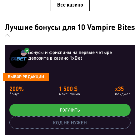
Все казино
Лучшие бонусы для 10 Vampire Bites
Бонусы и фриспины на первые четыре
депозита в казино 1xBet
ВЫБОР РЕДАКЦИИ
200%
1 500 $
x35
бонус
макс. сумма
вейджер
ПОЛУЧИТЬ
КОД НЕ НУЖЕН