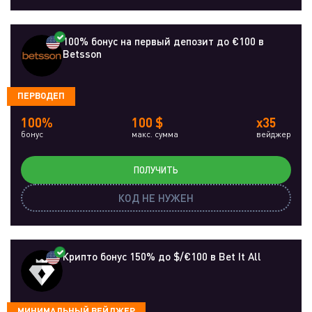
100% бонус на первый депозит до €100 в
Betsson
ПЕРВОДЕП
100%
100 $
x35
бонус
макс. сумма
вейджер
ПОЛУЧИТЬ
КОД НЕ НУЖЕН
Крипто бонус 150% до $/€100 в Bet It All
МИНИМАЛЬНЫЙ ВЕЙДЖЕР