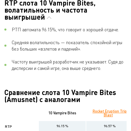
RTP слота 10 Vampire Bites,
волатильность и частота
выигрышей
РТП автомата 96.15%, что говорит о хорошей отдаче.
Средняя волатильность — показатель спокойной игры
без больших «взлетов и падений».
Частоту выигрышей разработчик не указывает. Судя до
дисперсии и самой игре, она выше среднего.
Сравнение слота 10 Vampire Bites
(Amusnet) с аналогами
Rocket Eruption Triple
10 Vampire Bites
Blast
96.15 %
96.57 %
RTP