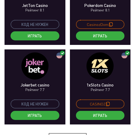
JetTon Casino
Pokerdom Casino
Рейтинг 8.1
Рейтинг 8.1
КОД НЕ НУЖЕН
CasinozDom
ИГРАТЬ
ИГРАТЬ
Jokerbet casino
1xSlots Casino
Рейтинг 7.7
Рейтинг 7.7
КОД НЕ НУЖЕН
CASINOZ
ИГРАТЬ
ИГРАТЬ