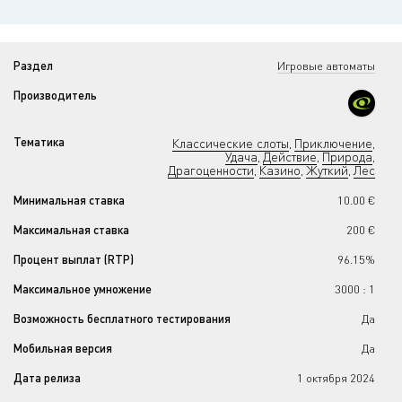
Раздел
Игровые автоматы
Производитель
Тематика
Классические слоты
Приключение
,
,
Удача
Действие
Природа
,
,
,
Драгоценности
Казино
Жуткий
Лес
,
,
,
Минимальная ставка
10.00 €
Максимальная ставка
200 €
Процент выплат (RTP)
96.15%
Максимальное умножение
3000 : 1
Возможность бесплатного тестирования
Да
Мобильная версия
Да
Дата релиза
1 октября 2024