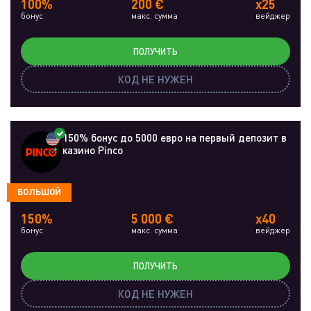
100%
200 €
x25
бонус
макс. сумма
вейджер
ПОЛУЧИТЬ
КОД НЕ НУЖЕН
150% бонус до 5000 евро на первый депозит в
казино Pinco
БОЛЬШОЙ
150%
5 000 €
x40
бонус
макс. сумма
вейджер
ПОЛУЧИТЬ
КОД НЕ НУЖЕН