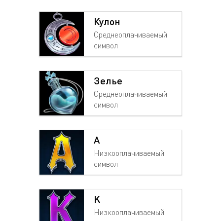
Кулон
Среднеоплачиваемый
символ
Зелье
Среднеоплачиваемый
символ
A
Низкооплачиваемый
символ
K
Низкооплачиваемый