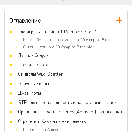
Прогрессивный джекпот
Да
Количество барабанов
5
Оглавление
Количество линий
10
Джокеры
Где играть онлайн в 10 Vampire Bites?
Нет
Играть бесплатно в демо-слот 10 Vampire Bites
Скаттер
Нет
Онлайн казино с 10 Vampire Bites slot
Игра по равным шансам
Да
Лучшие бонусы
Бонусные игры
Jackpots, Multiplier Feature, Gamble
Правила слота
Волатильность
Высокая
Символы Wild, Scatter
3D слот
Да
Бонусные игры
Респины
Нет
Джек-поты
Фриспины
Нет
RTP слота, волатильность и частота выигрышей
Прогрессивные умножения
Да
Сравнение 10 Vampire Bites (Amusnet) с аналогами
Ставка на линию
10 - 200
Стратегия: Как чаще выигрывать
Еще игры от Amusnet