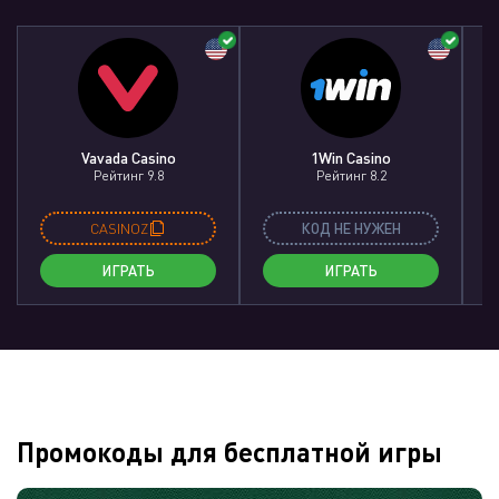
Vavada Casino
1Win Casino
Рейтинг 9.8
Рейтинг 8.2
CASINOZ
КОД НЕ НУЖЕН
ИГРАТЬ
ИГРАТЬ
Промокоды для бесплатной игры