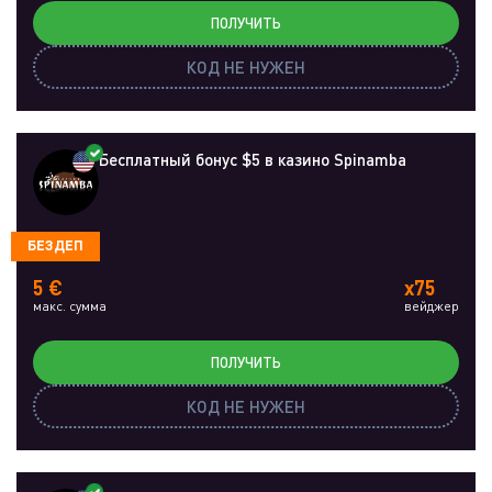
ПОЛУЧИТЬ
КОД НЕ НУЖЕН
Бесплатный бонус $5 в казино Spinamba
БЕЗДЕП
5 €
x75
макс. сумма
вейджер
ПОЛУЧИТЬ
КОД НЕ НУЖЕН