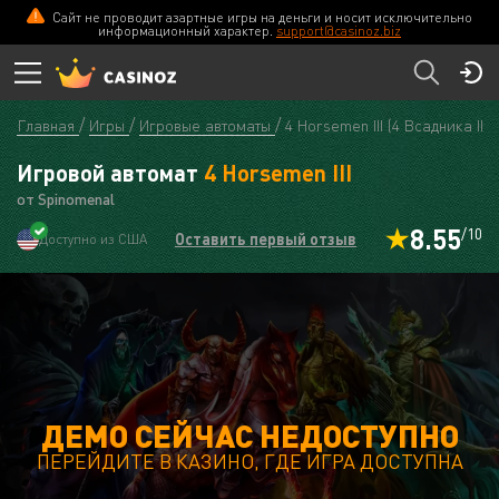
Сайт не проводит азартные игры на деньги и носит исключительно
информационный характер.
support@casinoz.biz
Главная
Игры
Игровые автоматы
4 Horsemen III (4 Всадника III)
Игровой автомат
4 Horsemen III
от Spinomenal
8.55
/10
Оставить первый отзыв
Доступно из США
ДЕМО СЕЙЧАС НЕДОСТУПНО
ПЕРЕЙДИТЕ В КАЗИНО, ГДЕ ИГРА ДОСТУПНА