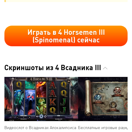
Играть в 4 Horsemen III
(Spinomenal) сейчас
Скриншоты из 4 Всадника III
Видеослот о Всадниках Апокалипсиса
Бесплатные игровые раунды