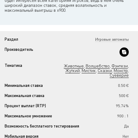
будет интересен всем категориям игроков, ведь в нем очень
широкий диапазон ставок, средняя волатильность и
максимальный выигрыш в х900.
Раздел
Игровые автоматы
Производитель
Тематика
Животные
Волшебство
Фэнтези
,
,
,
Жуткий
Мистик
Сказки
Монстр
,
,
,
,
Суеверие
Минимальная ставка
0.50 €
Максимальная ставка
500 €
Процент выплат (RTP)
95.74%
Максимальное умножение
900 : 1
Возможность бесплатного тестирования
Да
Мобильная версия
Нет