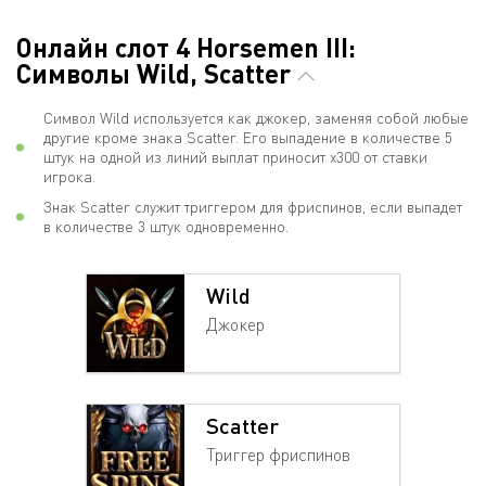
Онлайн слот 4 Horsemen III:
Символы Wild, Scatter
Символ Wild используется как джокер, заменяя собой любые
другие кроме знака Scatter. Его выпадение в количестве 5
штук на одной из линий выплат приносит х300 от ставки
игрока.
Знак Scatter служит триггером для фриспинов, если выпадет
в количестве 3 штук одновременно.
Wild
Джокер
Scatter
Триггер фриспинов