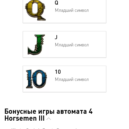
Q
Младший символ
J
Младший символ
10
Младший символ
Бонусные игры автомата 4
Horsemen III