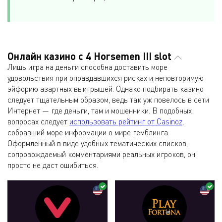
Онлайн казино с 4 Horsemen III slot
Лишь игра на деньги способна доставить море
удовольствия при оправдавшихся рисках и неповторимую
эйфорию азартных выигрышей. Однако подбирать казино
следует тщательным образом, ведь так уж повелось в сети
Интернет — где деньги, там и мошенники. В подобных
вопросах следует
использовать рейтинг от Casinoz
,
собравший море информации о мире гемблинга.
Оформленный в виде удобных тематических списков,
сопровождаемый комментариями реальных игроков, он
просто не даст ошибиться.