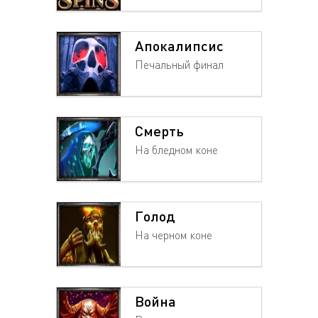
Апокалипсис
Печальный финал
Смерть
На бледном коне
Голод
На черном коне
Война