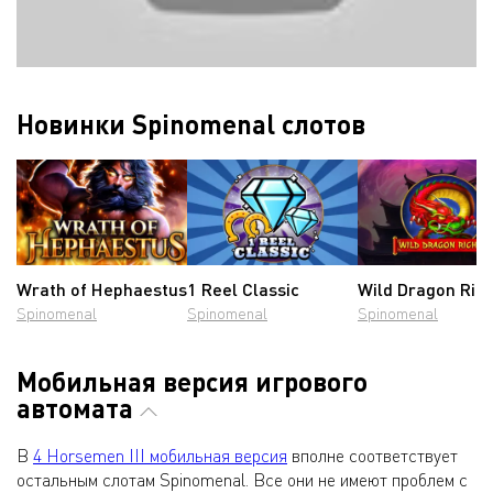
Новинки Spinomenal слотов
Wrath of Hephaestus
1 Reel Classic
Wild Dragon Ric
Spinomenal
Spinomenal
Spinomenal
Мобильная версия игрового
автомата
В
4 Horsemen III мобильная версия
вполне соответствует
остальным слотам Spinomenal. Все они не имеют проблем с