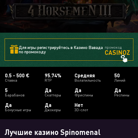
Для игры регистрируйтесь в Казино Вавада
промокод
CASINOZ
по промокоду
0.5 - 500 €
95.74%
Средняя
50
Ставка
RTP
Волатильность
Линий
5
Да
Да
Да
Барабанов
Скаттеры
Фриспины
Респины
Да
Да
Нет
Бонусные игры
Джокеры
3D-слот
Лучшие казино Spinomenal