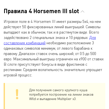
Правила 4 Horsemen III slot
Игровое поле в 4 Horsemen III имеет размеры 5х4, на нем
действуют 50 фиксированных линий выигрышей. Символы
выпадают как в обычном, так и в растянутом виде. Всего
задействовано 2 специальных знака и 10 рядовых.
Для
составления комбинаций
необходимо расположение 3
одинаковых символов минимум, от левого барабана к
правому. Диапазон ставок очень широкий, от 0.5 до 500
евро. Максимальный выигрыш ограничен на х900 от ставки.
В слоте присутствуют бонусы в виде фриспинов с
респинами. Средняя волатильность значительно упрощает
игровой процесс.
Для получения самого крупного куша
потребуется построение на линии знаков
WIld и выпадение Multiplier х3.