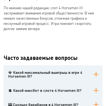
По мнению нашей редакции, слот 4 Horsemen III
заслуживает внимания игровой общественности. В нем
немало качественных бонусов, отличная графика и
нескучный игровой процесс. Игра поможет скоротать
долгие зимние вечера.
Часто задаваемые вопросы
💎 Какой максимальный выигрыш в игре 4
Horsemen III?
х900 от ставки игрока
💲 Какой максбет в слоте 4 Horsemen III?
500 евро
🎰 Сколько барабанов в 4 Horsemen III?