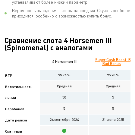
устанавливают более низкий параметр.
Вероятность выпадения выигрыша средняя. Скучать особо не
приходится, особенно с возможностью купить бонус.
Сравнение слота 4 Horsemen III
(Spinomenal) с аналогами
Super Cash Boost: Big
4 Horsemen III
Bad Bonus
95.74 %
95.78 %
RTP
Средняя
Средняя
Волатильность
50
5
Линий
5
5
Барабанов
24 сентября 2024
21 июня 2025
Дата релиза
Скаттеры