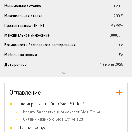
Минимальная ставка
0.20 $
Максимальная ставка
200 $
Процент выплат (RTP)
95.98%
Максимальное умножение
10000 : 1
Возможность бесплатного тестирования
Да
Мобильная версия
Да
Дата релиза
12 июня 2025
Прогрессивный джекпот
Нет
Количество барабанов
7
Оглавление
Количество линий
40
Джокеры
Где играть онлайн в Side Strike?
Да
Играть бесплатно в демо-слот Side Strike
Скаттер
Да
Онлайн казино с Side Strike slot
Игра по равным шансам
Нет
Лучшие бонусы