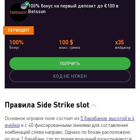
100% бонус на первый депозит до €100 в
Betsson
ПЕРВОДЕП
100%
100 $
x35
бонус
макс. сумма
вейджер
ПОЛУЧИТЬ
КОД НЕ НУЖЕН
Правила Side Strike slot
Основное игровое поле состоит из
5 барабанов, высотой в 4
ячейки
и с 40 фиксированными линиями для составления
комбинаций слева направо. Однако по бокам расположено
по еще 1 барабану, где во время вращений разыгрываются