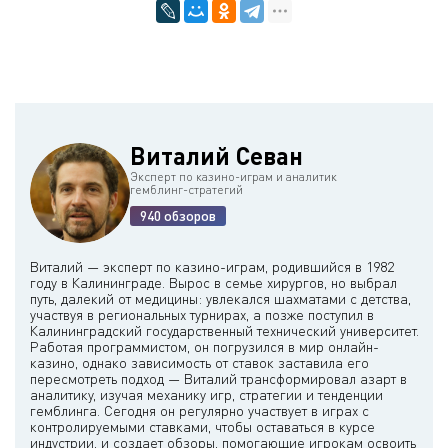
Виталий Севан
Эксперт по казино-играм и аналитик
гемблинг-стратегий
940 обзоров
Виталий — эксперт по казино-играм, родившийся в 1982
году в Калининграде. Вырос в семье хирургов, но выбрал
путь, далекий от медицины: увлекался шахматами с детства,
участвуя в региональных турнирах, а позже поступил в
Калининградский государственный технический университет.
Работая программистом, он погрузился в мир онлайн-
казино, однако зависимость от ставок заставила его
пересмотреть подход — Виталий трансформировал азарт в
аналитику, изучая механику игр, стратегии и тенденции
гемблинга. Сегодня он регулярно участвует в играх с
контролируемыми ставками, чтобы оставаться в курсе
индустрии, и создает обзоры, помогающие игрокам освоить