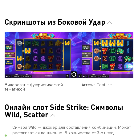
Скриншоты из Боковой Удар
Видеослот с футуристической
Arrows Feature
тематикой
Онлайн слот Side Strike: Символы
Wild, Scatter
Символ Wild — джокер для составления комбинаций. Может
растягиваться по ширине. В количестве от 3-х штук,