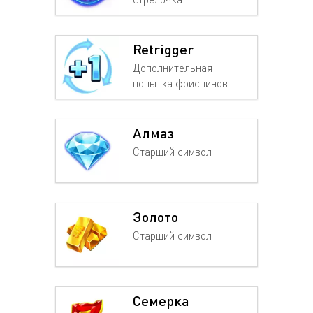
Retrigger
Дополнительная
попытка фриспинов
Алмаз
Старший символ
Золото
Старший символ
Семерка