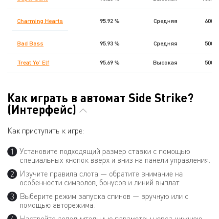
Charming Hearts
95.92 %
Средняя
6000
Bad Bass
95.93 %
Средняя
5000
Treat Yo' Elf
95.69 %
Высокая
5000
Как играть в автомат Side Strike?
(Интерфейс)
Как приступить к игре:
Установите подходящий размер ставки с помощью
специальных кнопок вверх и вниз на панели управления.
Изучите правила слота — обратите внимание на
особенности символов, бонусов и линий выплат.
Выберите режим запуска спинов — вручную или с
помощью авторежима.
Настройте дополнительные параметры через нижнюю