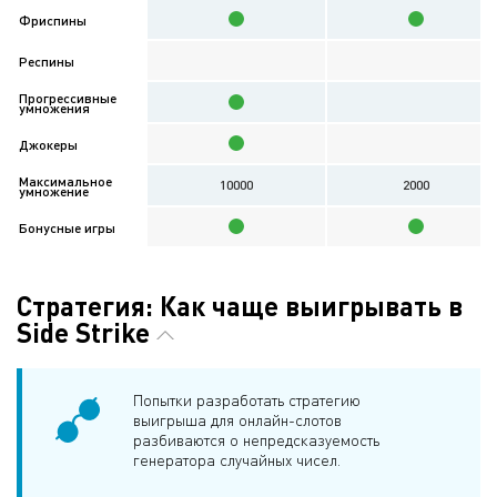
Фриспины
Респины
Прогрессивные
умножения
Джокеры
Максимальное
10000
2000
умножение
Бонусные игры
Стратегия: Как чаще выигрывать в
Side Strike
Попытки разработать стратегию
выигрыша для онлайн-слотов
разбиваются о непредсказуемость
генератора случайных чисел.