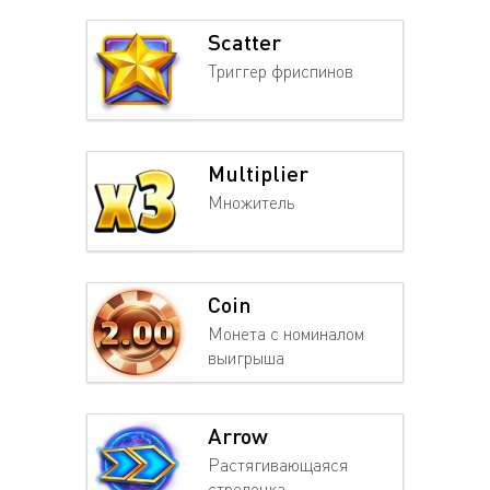
Scatter
Триггер фриспинов
Multiplier
Множитель
Coin
Монета с номиналом
выигрыша
Arrow
Растягивающаяся
стрелочка