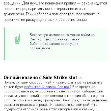
вращений. Для лучшего понимания правил — рекомендуется
провести предварительное тестирование игры в
демоверсии. Таким образом пользователь все усвоит на
практике, не рискуя деньгами и без регистрации.
Бесплатную демоверсию можно найти на
Casinoz, где собрана огромная
библиотека слотов от ведущих
провайдеров.
Онлайн казино с Side Strike slot
Почему лучшим способом найти казино для игры на реальные
деньги будет
рейтинговый список Casinoz
? Все предельно
просто! Во-первых, он составляется не скриптом, собирающим
статистику посещений, а при помощи выведения общих оценок
по большому количеству критериев. Во-вторых, список учитывает
отзывы от реальных игроков. И наконец, в данном рейтинге
содержится огромное количество информации о казино,