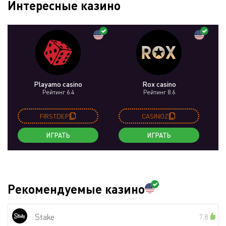
Интересные казино
Playamo casino
Rox casino
Рейтинг 6.4
Рейтинг 8.6
FIRSTDEP
CASINOZ
ИГРАТЬ
ИГРАТЬ
Рекомендуемые казино
Stake
7.8