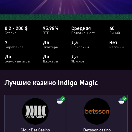
0.2 - 200 $
95.98%
Средняя
40
Ставка
RTP
Волатильность
Линий
7
Да
Да
Нет
Барабанов
Скаттеры
Фриспины
Респины
Да
Да
Да
Бонусные игры
Джокеры
3D-слот
Лучшие казино Indigo Magic
CloudBet Casino
Betsson casino