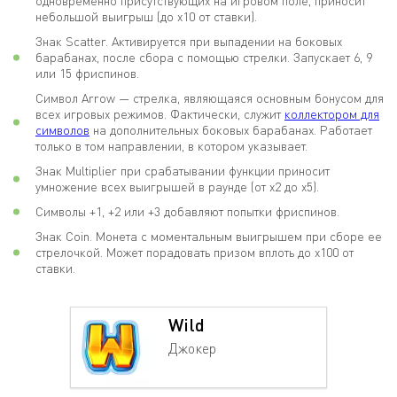
одновременно присутствующих на игровом поле, приносит
небольшой выигрыш (до х10 от ставки).
Знак Scatter. Активируется при выпадении на боковых
барабанах, после сбора с помощью стрелки. Запускает 6, 9
или 15 фриспинов.
Символ Arrow — стрелка, являющаяся основным бонусом для
всех игровых режимов. Фактически, служит
коллектором для
символов
на дополнительных боковых барабанах. Работает
только в том направлении, в котором указывает.
Знак Multiplier при срабатывании функции приносит
умножение всех выигрышей в раунде (от х2 до х5).
Символы +1, +2 или +3 добавляют попытки фриспинов.
Знак Coin. Монета с моментальным выигрышем при сборе ее
стрелочкой. Может порадовать призом вплоть до х100 от
ставки.
Wild
Джокер