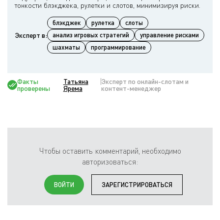
блэкджек
рулетка
слоты
Эксперт в:
анализ игровых стратегий
управление рисками
шахматы
программирование
Факты
Татьяна
Эксперт по онлайн-слотам и
проверены
Ярема
контент-менеджер
Чтобы оставить комментарий, необходимо
авторизоваться:
ВОЙТИ
ЗАРЕГИСТРИРОВАТЬСЯ