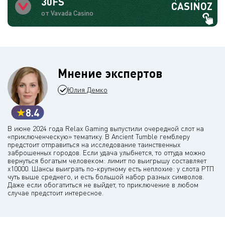
30FS
CASINOZ
от Vavada Casino
Мнение экспертов
Юлия Демко
8.4
В июне 2024 года Relax Gaming выпустили очередной слот на
«приключенческую» тематику. В Ancient Tumble гемблеру
предстоит отправиться на исследование таинственных
заброшенных городов. Если удача улыбнется, то оттуда можно
вернуться богатым человеком: лимит по выигрышу составляет
х10000. Шансы выиграть по-крупному есть неплохие: у слота РТП
чуть выше среднего, и есть большой набор разных символов.
Даже если обогатиться не выйдет, то приключение в любом
случае предстоит интересное.