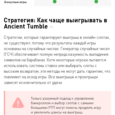
Бонусные игры
Стратегия: Как чаще выигрывать в
Ancient Tumble
Стратегии, которые гарантируют выигрыш в онлайн-слотах,
не существуют, потому что результаты каждой игры
основаны на случайных числах. Генератор случайных чисел
(ГСЧ) обеспечивает полную непредсказуемость выпадения
символов на барабанах. Хотя некоторые игроки пытаются
использовать системы ставок или выбирать слоты с
высоким возвратом, эти методы не могут дать гарантию, что
повлияют на исход игры. Все выигрыши и проигрыши
зависят исключительно от удачи.
Только разумный подход к управлению
банкроллом и выбор слотов с самыми
большими РТП могут помочь продлить игру
и увеличить шансы на выигрыш.