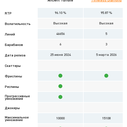
96.10 %
95.87 %
RTP
Высокая
Высокая
Волатильность
46656
5
Линий
6
3
Барабанов
25 июня 2024
5 мартa 2026
Дата релиза
Скаттеры
Фриспины
Респины
Прогрессивные
умножения
Джокеры
Максимальное
10000
15108
умножение