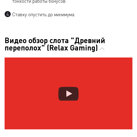
тонкости работы бонусов.
Ставку опустить до минимума.
Видео обзор слота "Древний
переполох" (Relax Gaming)