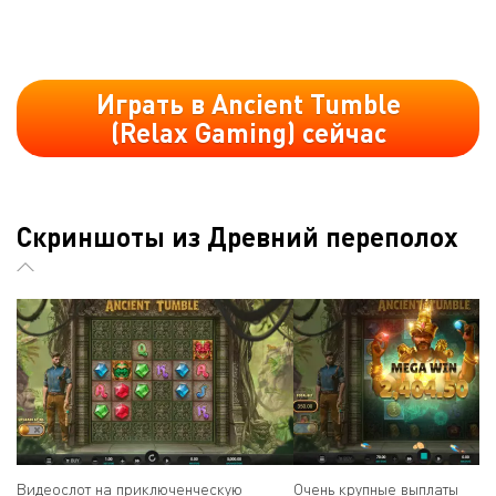
Играть в Ancient Tumble
(Relax Gaming) сейчас
Скриншоты из Древний переполох
Видеослот на приключенческую
Очень крупные выплаты