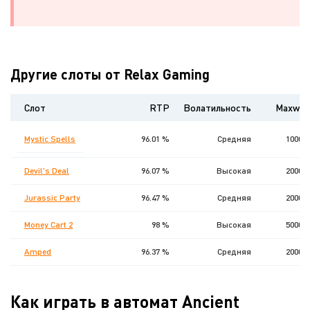
Другие слоты от Relax Gaming
Слот
RTP
Волатильность
Maxwin
Mystic Spells
96.01 %
Средняя
10000
Devil's Deal
96.07 %
Высокая
20000
Jurassic Party
96.47 %
Средняя
20000
Money Cart 2
98 %
Высокая
50000
Amped
96.37 %
Средняя
20000
Как играть в автомат Ancient