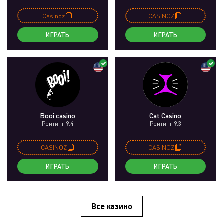
Casinoz
CASINOZ
ИГРАТЬ
ИГРАТЬ
Booi casino
Cat Casino
Рейтинг 9.4
Рейтинг 9.3
CASINOZ
CASINOZ
ИГРАТЬ
ИГРАТЬ
Все казино