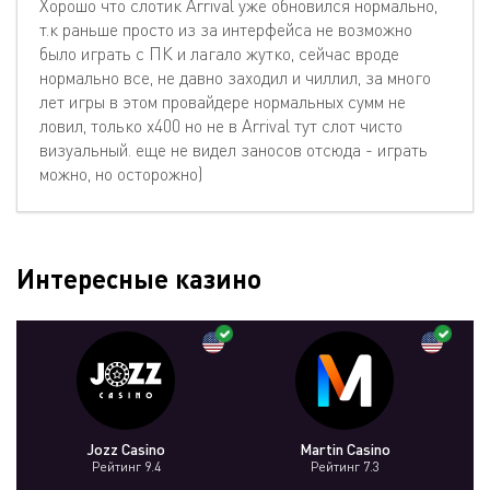
Хорошо что слотик Arrival уже обновился нормально,
т.к раньше просто из за интерфейса не возможно
было играть с ПК и лагало жутко, сейчас вроде
нормально все, не давно заходил и чиллил, за много
лет игры в этом провайдере нормальных сумм не
ловил, только х400 но не в Arrival тут слот чисто
визуальный. еще не видел заносов отсюда - играть
можно, но осторожно)
Интересные казино
Jozz Casino
Martin Casino
Рейтинг 9.4
Рейтинг 7.3