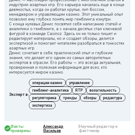
индустрии азартных игр. Его карьера началась еще в конце
девяностых, когда он работал крупье, пит-боссом,
менеджером и управляющим казино. Этот уникальный опыт
позволил ему глубоко понять мир гемблинга изнутри.
С конца нулевых Денис посвятил себя написанию статей и
аналитики о гемблинге, а с начала десятых стал ключевой
фигурой в команде Casinoz. Здесь он не только пишет и
редактирует материалы, но и создает обзоры, делится
экспертизой и помогает читателям разобраться в тонкостях
азартных игр.
Денис сочетает в себе практический опыт и глубокие
знания, что делает его одним из самых авторитетных
экспертов в отрасли. Его работы — это всегда актуальная,
проверенная и полезная информация для всех, кто
операции казино
управление
гемблинг-аналитика
RTP
волатильность
Эксперт в:
регуляторика
тренды
обзоры
редактура
экспертиза
Факты
Александр
Научный редактор и
проверены
Васильев
фактчекер