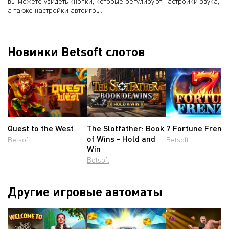
вы можете увидеть кнопки, которые регулируют настройки звука,
а также настройки автоигры.
Новинки Betsoft слотов
Quest to the West
The Slotfather: Book
7 Fortune Frenz
of Wins - Hold and
Betsoft
Betsoft
Win
Betsoft
Другие игровые автоматы