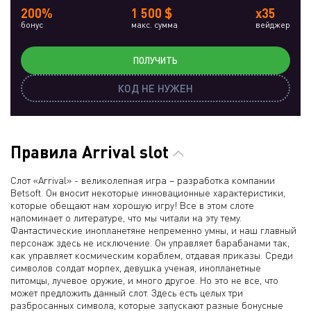
200%
1 500 $
x35
бонус
макс. сумма
вейджер
ПОЛУЧИТЬ
КОД НЕ НУЖЕН
Правила Arrival slot
Слот «Arrival» - великолепная игра – разработка компании
Betsoft. Он вносит некоторые инновационные характеристики,
которые обещают нам хорошую игру! Все в этом слоте
напоминает о литературе, что мы читали на эту тему.
Фантастические инопланетяне непременно умны, и наш главный
персонаж здесь не исключение. Он управляет барабанами так,
как управляет космическим кораблем, отдавая приказы. Среди
символов солдат морпех, девушка ученая, инопланетные
питомцы, лучевое оружие, и много другое. Но это не все, что
может предложить данный слот. Здесь есть целых три
разбросанных символа, которые запускают разные бонусные