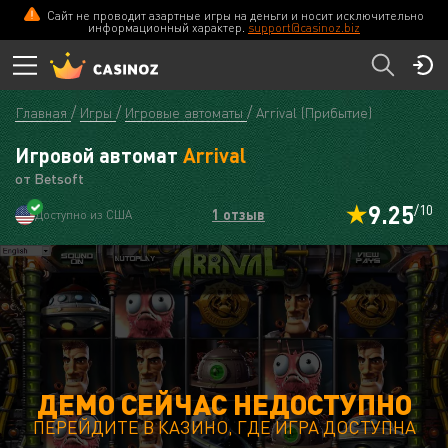
Сайт не проводит азартные игры на деньги и носит исключительно
информационный характер.
support@casinoz.biz
Главная
Игры
Игровые автоматы
Arrival (Прибытие)
Игровой автомат
Arrival
от Betsoft
9.25
/10
1 отзыв
Доступно из США
ДЕМО СЕЙЧАС НЕДОСТУПНО
ПЕРЕЙДИТЕ В КАЗИНО, ГДЕ ИГРА ДОСТУПНА