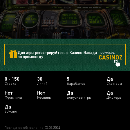
Для игры регистрируйтесь в Казино Вавада
промокод
CASINOZ
по промокоду
0 - 150
30
5
Да
Ставка
Линий
Барабанов
Скаттеры
Нет
Нет
Да
Да
Фриспины
Респины
Бонусные игры
Джокеры
Да
3D-слот
Последнее обновление 03.07.2024