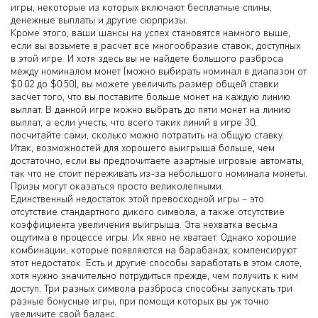
игры, некоторые из которых включают бесплатные спины,
денежные выплаты и другие сюрпризы.
Кроме этого, ваши шансы на успех становятся намного выше,
если вы возьмете в расчет все многообразие ставок, доступных
в этой игре. И хотя здесь вы не найдете большого разброса
между номиналом монет (можно выбирать номинал в диапазон от
$0.02 до $0.50), вы можете увеличить размер общей ставки
засчет того, что вы поставите больше монет на каждую линию
выплат. В данной игре можно выбрать до пяти монет на линию
выплат, а если учесть, что всего таких линий в игре 30,
посчитайте сами, сколько можно потратить на общую ставку.
Итак, возможностей для хорошего выигрыша больше, чем
достаточно, если вы предпочитаете азартные игровые автоматы,
так что не стоит переживать из-за небольшого номинала монеты.
Призы могут оказаться просто великолепными.
Единственный недостаток этой превосходной игры – это
отсутствие стандартного дикого символа, а также отсутствие
коэффициента увеличения выигрыша. Эта нехватка весьма
ощутима в процессе игры. Их явно не хватает. Однако хорошие
комбинации, которые появляются на барабанах, компенсируют
этот недостаток. Есть и другие способы заработать в этом слоте,
хотя нужно значительно потрудиться прежде, чем получить к ним
доступ. Три разных символа разброса способны запускать три
разные бонусные игры, при помощи которых вы уж точно
увеличите свой баланс.