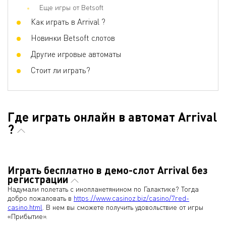
Еще игры от Betsoft
Как играть в Arrival ?
Новинки Betsoft слотов
Другие игровые автоматы
Стоит ли играть?
Где играть онлайн в автомат Arrival
?
Играть бесплатно в демо-слот Arrival без
регистрации
Надумали полетать с инопланетянином по Галактике? Тогда
добро пожаловать в
https://www.casinoz.biz/casino/7red-
casino.html
. В нем вы сможете получить удовольствие от игры
«Прибытие».