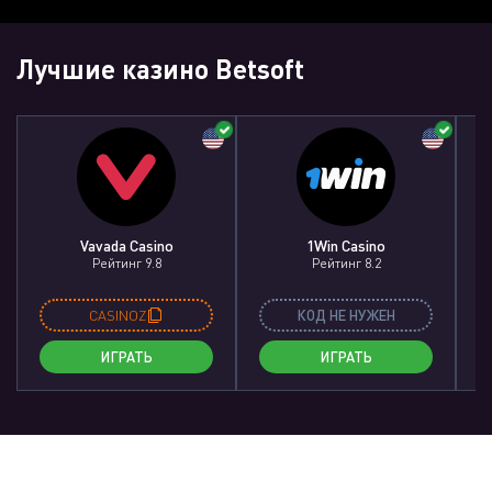
Лучшие казино Betsoft
Vavada Casino
1Win Casino
Рейтинг 9.8
Рейтинг 8.2
CASINOZ
КОД НЕ НУЖЕН
ИГРАТЬ
ИГРАТЬ