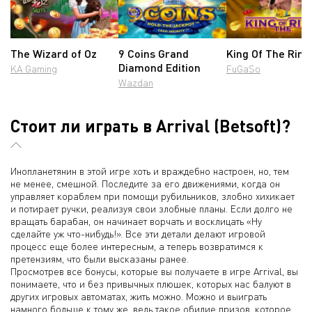
The Wizard of Oz
9 Coins Grand
King Of The Ring
Diamond Edition
KA Gaming
FuGaSo
Wazdan
Стоит ли играть в Arrival (Betsoft)?
Инопланетянин в этой игре хоть и враждебно настроен, но, тем
не менее, смешной. Последите за его движениями, когда он
управляет кораблем при помощи рубильников, злобно хихикает
и потирает ручки, реализуя свои злобные планы. Если долго не
вращать барабан, он начинает ворчать и восклицать «Ну
сделайте уж что-нибудь!». Все эти детали делают игровой
процесс еще более интересным, а теперь возвратимся к
претензиям, что были высказаны ранее.
Просмотрев все бонусы, которые вы получаете в игре Arrival, вы
понимаете, что и без привычных плюшек, которых нас балуют в
других игровых автоматах, жить можно. Можно и выиграть
намного больше к тому же, ведь такое обилие призов, которое