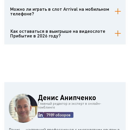
Играть на деньги в Arrival рекомендуется в онлайн-казино с
настоящими играми и безупречной репутацией. Найти честный
Можно ли играть в слот Arrival на мобильном
игорный клуб помогут статьи-обзоры на Casinoz и мнения
телефоне?
реальных игроков.
Arrival имеет очень удобную мобильную версию. Она
бесперебойно работает на даже старых андроидах и айфонах.
Как оставаться в выигрыше на видеослоте
Интерфейс мобильного автомата предназначен для тачскринов,
Прибытие в 2026 году?
а общие правила остаются прежними.
Видеослоты действуют на генераторе случайных чисел,
проверенном известными независимыми аудиторскими
органами. Результаты розыгрышей нельзя просчитать. Вы
можете использовать системы ставок, но повысить
теоретический возврат с их помощью нельзя. Конечный
результат будет зависеть от случая. Информация о
теоретическом возврате, вариативности и выигрышах доступна в
обзорных статьях на сайте Casinoz.
Денис Анипченко
Главный редактор и эксперт в онлайн-
гемблинге
7989 обзоров
Денис — настоящий профессионал с многолетним опытом в