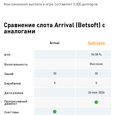
Максимальная выплата в игре составляет 5,000 долларов.
Сравнение слота Arrival (Betsoft) с
аналогами
Arrival
Sloth Game
96.08 %
RTP
Высокая
Волатильность
30
30
Линий
5
5
Барабанов
26 мая 2026
Дата релиза
Прогрессивный
джекпот
Скаттеры