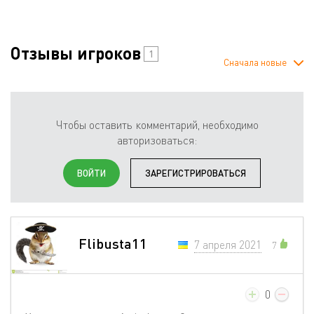
Отзывы игроков
1
Сначала новые
Чтобы оставить комментарий, необходимо
авторизоваться:
ВОЙТИ
ЗАРЕГИСТРИРОВАТЬСЯ
Flibusta11
7 апреля 2021
7
0