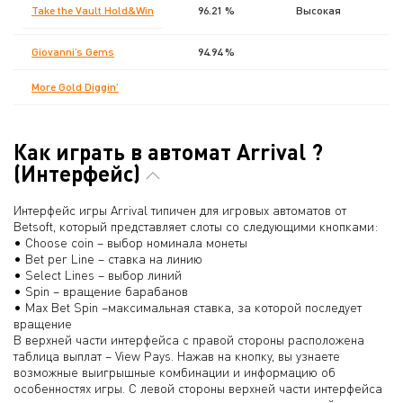
Take the Vault Hold&Win
96.21 %
Высокая
13
Giovanni’s Gems
94.94 %
15
More Gold Diggin’
25
Как играть в автомат Arrival ?
(Интерфейс)
Интерфейс игры Arrival типичен для игровых автоматов от
Betsoft, который представляет слоты со следующими кнопками:
• Choose coin – выбор номинала монеты
• Bet per Line – ставка на линию
• Select Lines – выбор линий
• Spin – вращение барабанов
• Max Bet Spin –максимальная ставка, за которой последует
вращение
В верхней части интерфейса с правой стороны расположена
таблица выплат – View Pays. Нажав на кнопку, вы узнаете
возможные выигрышные комбинации и информацию об
особенностях игры. C левой стороны верхней части интерфейса