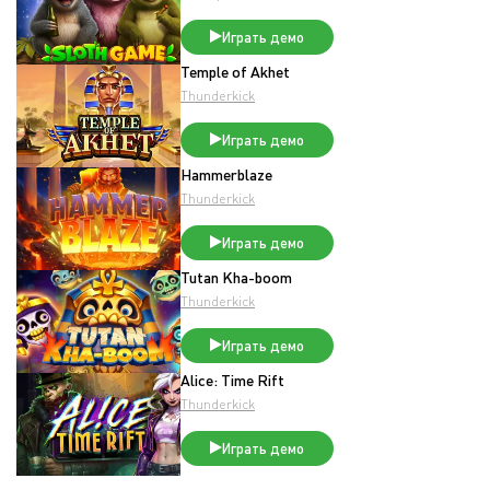
Играть демо
Temple of Akhet
Thunderkick
Играть демо
Hammerblaze
Thunderkick
Играть демо
Tutan Kha-boom
Thunderkick
Играть демо
Alice: Time Rift
Thunderkick
Играть демо